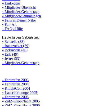
» Einloggen
» Mitglieder-Übersicht
» Mitglieder-Geburtstage
» Mitglieder-Sammlungen
» Fans in Deiner Nähe
» Fan-Art
» FAQ / Hilfe
Heute haben Geburtstag:
» Schaelle (38)
» franzzocker (39)
» jackmorris (40)
» Erik (49)
» Jester (53)
» Mitglieder-Geburtstage
» Fantreffen 2003
» Fantreffen 2004
» KnightCon 2004
» Lauscherlounge 2005
» Fantreffen 2005
» ZidZ-Kino-Nacht 2005
» ZidZ-Kino-Nacht 2006