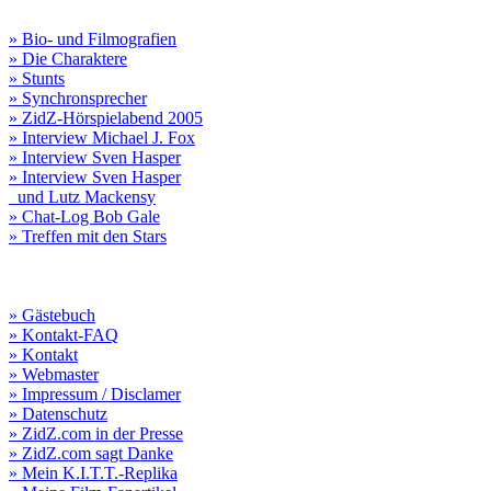
» Bio- und Filmografien
» Die Charaktere
» Stunts
» Synchronsprecher
» ZidZ-Hörspielabend 2005
» Interview Michael J. Fox
» Interview Sven Hasper
» Interview Sven Hasper
und Lutz Mackensy
» Chat-Log Bob Gale
» Treffen mit den Stars
» Gästebuch
» Kontakt-FAQ
» Kontakt
» Webmaster
» Impressum / Disclamer
» Datenschutz
» ZidZ.com in der Presse
» ZidZ.com sagt Danke
» Mein K.I.T.T.-Replika