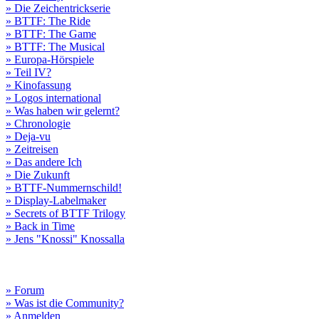
» Die Zeichentrickserie
» BTTF: The Ride
» BTTF: The Game
» BTTF: The Musical
» Europa-Hörspiele
» Teil IV?
» Kinofassung
» Logos international
» Was haben wir gelernt?
» Chronologie
» Deja-vu
» Zeitreisen
» Das andere Ich
» Die Zukunft
» BTTF-Nummernschild!
» Display-Labelmaker
» Secrets of BTTF Trilogy
» Back in Time
» Jens "Knossi" Knossalla
» Forum
» Was ist die Community?
» Anmelden