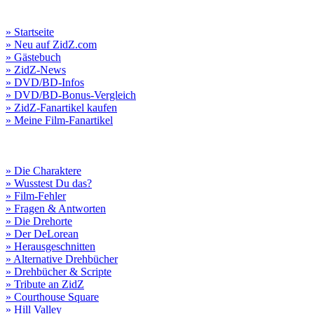
» Startseite
» Neu auf ZidZ.com
» Gästebuch
» ZidZ-News
» DVD/BD-Infos
» DVD/BD-Bonus-Vergleich
» ZidZ-Fanartikel kaufen
» Meine Film-Fanartikel
» Die Charaktere
» Wusstest Du das?
» Film-Fehler
» Fragen & Antworten
» Die Drehorte
» Der DeLorean
» Herausgeschnitten
» Alternative Drehbücher
» Drehbücher & Scripte
» Tribute an ZidZ
» Courthouse Square
» Hill Valley