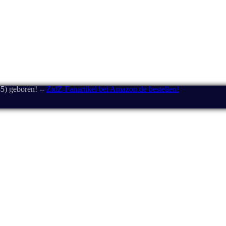
5) geboren! --
ZidZ-Fanartikel bei Amazon.de bestellen!