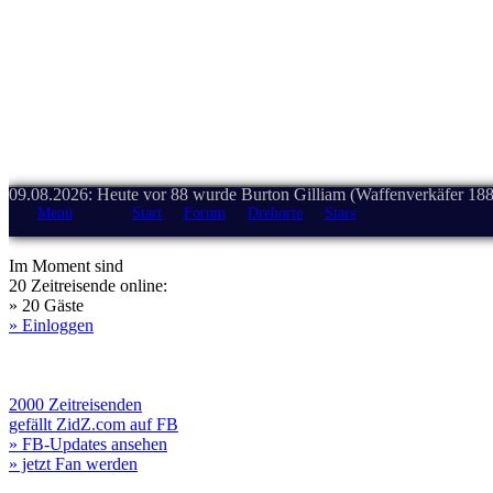
09.08.2026: Heute vor 88 wurde Burton Gilliam (Waffenverkäfer 188
Menü
Start
Forum
Drehorte
Stars
Im Moment sind
20 Zeitreisende online:
» 20 Gäste
» Einloggen
2000 Zeitreisenden
gefällt ZidZ.com auf FB
» FB-Updates ansehen
» jetzt Fan werden