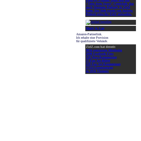
Folge 8):
Lynettes Sohn liest das
"Tales from Space"-Comicheft, das
auch Sherman Peabody in ZidZ
hatte. Das Heft wurde von Andrew
Probert extra für ZidZ entworfen.
Marty jr. Cap
Amazon-Partnerlink.
Ich erhalte eine Provision
für qualifizierte Verkäufe.
ZidZ.com hat derzeit:
9034 registrierte Mitglieder
2000 Facebook-Fans
120 News-Kommentare
37 Fan-Art-Bilder
220 Fan-Art-Kommentare
27114 Forenbeiträge
in 2056 Themen!