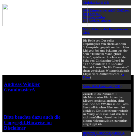
ChristianSandi (35)
2000 Zeitreisenden gefällt ZidZ.com
auf Facebook!
Jetzt Fan werden
und Updates erhalten!
Meine Reise zu den Drehorten von
ZidZ
Die Rolle von Doc sollte
ursprünglich von einem anderen
Schauspieler gespielt werden. John
Lithgow, bei uns bekannt aus der
Serie "Hinter'm Mond gleich
links", spielte auch schon an der
Seite von Christopher Lloyd in
"The Adventures Of Buckaroo
Banzai Across The 8th Dimension"
einen verrückten Wissenschaftler(!),
Lloyd einen Außerirdischen. (
»
Fotos
)
Webseiten-Design © 2001-2026
Andreas Winkler
alias
Major Dad: Freier Fall (1991)
GrandmasterA
für ZidZ.com
Zurück in die Zukunft I:
"Zurück in die Zukunft" steht
Als Marty seine Flucht vor den
unter Copyright von Universal
Libyern nochmal ansieht, sieht
man, wie der VW-Bus in ein Fotos-
City Studios, Inc. und Amblin
Service-Häuschen fährt und fast
Entertainment, Inc.
umkippt. Die Einstellung wechselt
zu Marty, aber man hört den Bus
Bitte beachte dazu auch die
nicht umfallen, obwohl er bei
diesem Neigungswinkel garantiert
Copyright-Hinweise im
umgekippt ist.
Disclaimer
!
Desperate Housewives (Staffel 3,