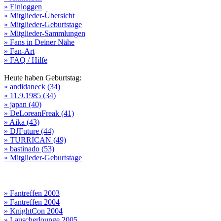
» Einloggen
» Mitglieder-Übersicht
» Mitglieder-Geburtstage
» Mitglieder-Sammlungen
» Fans in Deiner Nähe
» Fan-Art
» FAQ / Hilfe
Heute haben Geburtstag:
» andidaneck (34)
» 11.9.1985 (34)
» japan (40)
» DeLoreanFreak (41)
» Aika (43)
» DJFuture (44)
» TURRICAN (49)
» bastinado (53)
» Mitglieder-Geburtstage
» Fantreffen 2003
» Fantreffen 2004
» KnightCon 2004
» Lauscherlounge 2005