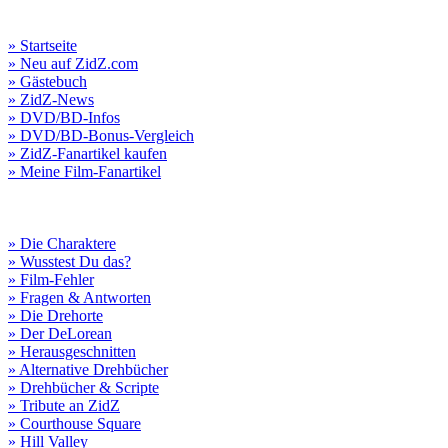
» Startseite
» Neu auf ZidZ.com
» Gästebuch
» ZidZ-News
» DVD/BD-Infos
» DVD/BD-Bonus-Vergleich
» ZidZ-Fanartikel kaufen
» Meine Film-Fanartikel
» Die Charaktere
» Wusstest Du das?
» Film-Fehler
» Fragen & Antworten
» Die Drehorte
» Der DeLorean
» Herausgeschnitten
» Alternative Drehbücher
» Drehbücher & Scripte
» Tribute an ZidZ
» Courthouse Square
» Hill Valley