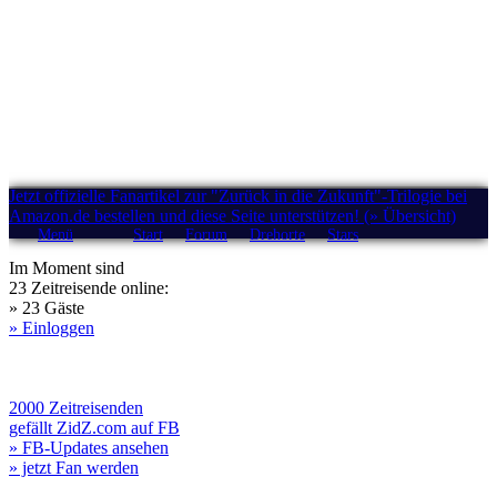
Jetzt offizielle Fanartikel zur "Zurück in die Zukunft"-Trilogie bei
Amazon.de bestellen und diese Seite unterstützen! (» Übersicht)
Menü
Start
Forum
Drehorte
Stars
Im Moment sind
23 Zeitreisende online:
» 23 Gäste
» Einloggen
2000 Zeitreisenden
gefällt ZidZ.com auf FB
» FB-Updates ansehen
» jetzt Fan werden