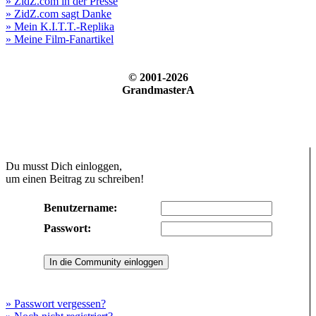
» ZidZ.com in der Presse
» ZidZ.com sagt Danke
» Mein K.I.T.T.-Replika
» Meine Film-Fanartikel
© 2001-2026
GrandmasterA
Du musst Dich einloggen,
um einen Beitrag zu schreiben!
Benutzername:
Passwort:
» Passwort vergessen?