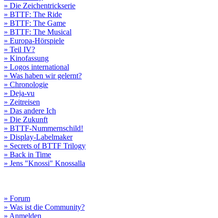
» Die Zeichentrickserie
» BTTF: The Ride
» BTTF: The Game
» BTTF: The Musical
» Europa-Hörspiele
» Teil IV?
» Kinofassung
» Logos international
» Was haben wir gelernt?
» Chronologie
» Deja-vu
» Zeitreisen
» Das andere Ich
» Die Zukunft
» BTTF-Nummernschild!
» Display-Labelmaker
» Secrets of BTTF Trilogy
» Back in Time
» Jens "Knossi" Knossalla
» Forum
» Was ist die Community?
» Anmelden