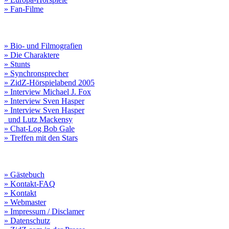
» Fan-Filme
» Bio- und Filmografien
» Die Charaktere
» Stunts
» Synchronsprecher
» ZidZ-Hörspielabend 2005
» Interview Michael J. Fox
» Interview Sven Hasper
» Interview Sven Hasper
und Lutz Mackensy
» Chat-Log Bob Gale
» Treffen mit den Stars
» Gästebuch
» Kontakt-FAQ
» Kontakt
» Webmaster
» Impressum / Disclamer
» Datenschutz