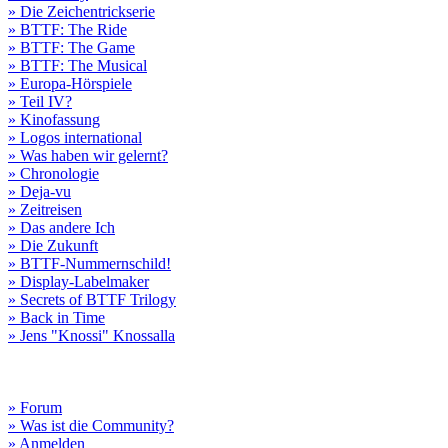
» Die Zeichentrickserie
» BTTF: The Ride
» BTTF: The Game
» BTTF: The Musical
» Europa-Hörspiele
» Teil IV?
» Kinofassung
» Logos international
» Was haben wir gelernt?
» Chronologie
» Deja-vu
» Zeitreisen
» Das andere Ich
» Die Zukunft
» BTTF-Nummernschild!
» Display-Labelmaker
» Secrets of BTTF Trilogy
» Back in Time
» Jens "Knossi" Knossalla
» Forum
» Was ist die Community?
» Anmelden