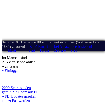
09.08.2026: Heute vor 88 wurde Burton Gilliam (Waffenverkäfer
1885) geboren! --
ZidZ-Fanartikel bei Amazon.de bestellen!
Menü
Start
Forum
Drehorte
Stars
Im Moment sind
27 Zeitreisende online:
» 27 Gäste
» Einloggen
2000 Zeitreisenden
gefällt ZidZ.com auf FB
» FB-Updates ansehen
» jetzt Fan werden