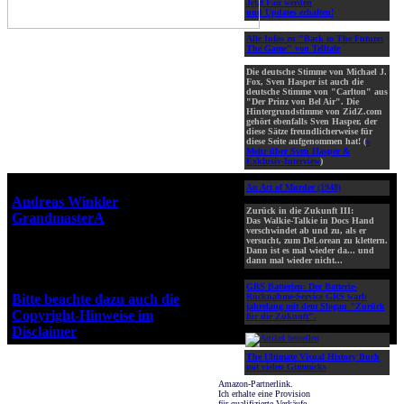
Jetzt Fan werden
und Updates erhalten!
Alle Infos zu "Back to The Future:
The Game" von Telltale
Die deutsche Stimme von Michael J.
Fox, Sven Hasper ist auch die
deutsche Stimme von "Carlton" aus
"Der Prinz von Bel Air". Die
Hintergrundstimme von ZidZ.com
gehört ebenfalls Sven Hasper, der
diese Sätze freundlicherweise für
diese Seite aufgenommen hat! (
»
Mehr über Sven Hasper &
Exklusiv-Interview
)
Webseiten-Design © 2001-2026
An Act of Murder (1948)
Andreas Winkler
alias
Zurück in die Zukunft III:
GrandmasterA
für ZidZ.com
Das Walkie-Talkie in Docs Hand
verschwindet ab und zu, als er
"Zurück in die Zukunft" steht
versucht, zum DeLorean zu klettern.
unter Copyright von Universal
Dann ist es mal wieder da... und
dann mal wieder nicht...
City Studios, Inc. und Amblin
Entertainment, Inc.
GRS Batterien:
Der Batterie-
Bitte beachte dazu auch die
Rücknahme-Service GRS warb
jahrelang mit dem Slogan "Zurück
Copyright-Hinweise im
für die Zukunft".
Disclaimer
!
The Ultimate Visual History Buch
mit vielen Gimmicks
Amazon-Partnerlink.
Ich erhalte eine Provision
für qualifizierte Verkäufe.