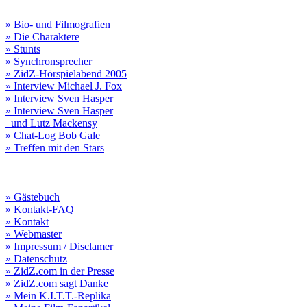
» Bio- und Filmografien
» Die Charaktere
» Stunts
» Synchronsprecher
» ZidZ-Hörspielabend 2005
» Interview Michael J. Fox
» Interview Sven Hasper
» Interview Sven Hasper
und Lutz Mackensy
» Chat-Log Bob Gale
» Treffen mit den Stars
» Gästebuch
» Kontakt-FAQ
» Kontakt
» Webmaster
» Impressum / Disclamer
» Datenschutz
» ZidZ.com in der Presse
» ZidZ.com sagt Danke
» Mein K.I.T.T.-Replika