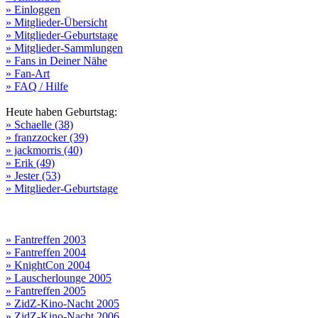
» Einloggen
» Mitglieder-Übersicht
» Mitglieder-Geburtstage
» Mitglieder-Sammlungen
» Fans in Deiner Nähe
» Fan-Art
» FAQ / Hilfe
Heute haben Geburtstag:
» Schaelle (38)
» franzzocker (39)
» jackmorris (40)
» Erik (49)
» Jester (53)
» Mitglieder-Geburtstage
» Fantreffen 2003
» Fantreffen 2004
» KnightCon 2004
» Lauscherlounge 2005
» Fantreffen 2005
» ZidZ-Kino-Nacht 2005
» ZidZ-Kino-Nacht 2006