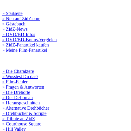
» Startseite
» Neu auf ZidZ.com
» Gästebuch
» ZidZ-News
» DVD/BD-Infos
» DVD/BD-Bonus-Vergleich
» ZidZ-Fanartikel kaufen
» Meine Film-Fanartikel
» Die Charaktere
» Wusstest Du das?
» Film-Fehler
» Fragen & Antworten
» Die Drehorte
» Der DeLorean
» Herausgeschnitten
» Alternative Drehbücher
» Drehbücher & Scripte
» Tribute an ZidZ
» Courthouse Square
» Hill Valley