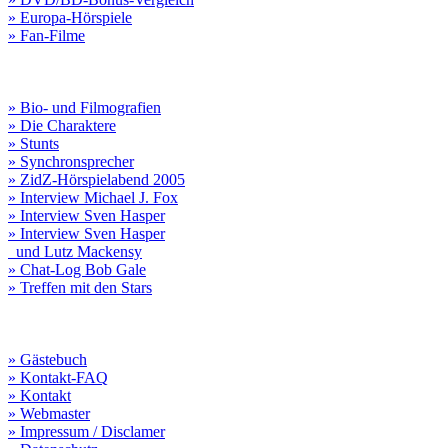
» Europa-Hörspiele
» Fan-Filme
» Bio- und Filmografien
» Die Charaktere
» Stunts
» Synchronsprecher
» ZidZ-Hörspielabend 2005
» Interview Michael J. Fox
» Interview Sven Hasper
» Interview Sven Hasper
und Lutz Mackensy
» Chat-Log Bob Gale
» Treffen mit den Stars
» Gästebuch
» Kontakt-FAQ
» Kontakt
» Webmaster
» Impressum / Disclamer