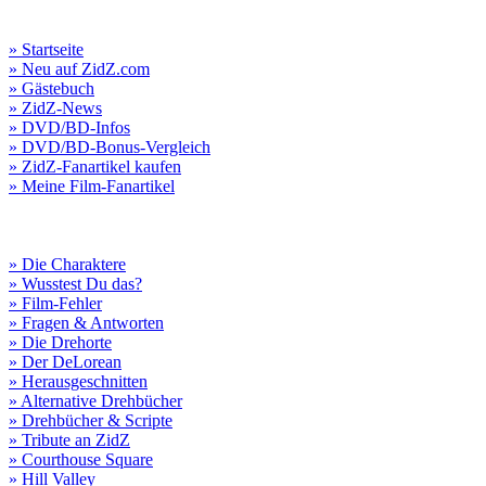
» Startseite
» Neu auf ZidZ.com
» Gästebuch
» ZidZ-News
» DVD/BD-Infos
» DVD/BD-Bonus-Vergleich
» ZidZ-Fanartikel kaufen
» Meine Film-Fanartikel
» Die Charaktere
» Wusstest Du das?
» Film-Fehler
» Fragen & Antworten
» Die Drehorte
» Der DeLorean
» Herausgeschnitten
» Alternative Drehbücher
» Drehbücher & Scripte
» Tribute an ZidZ
» Courthouse Square
» Hill Valley