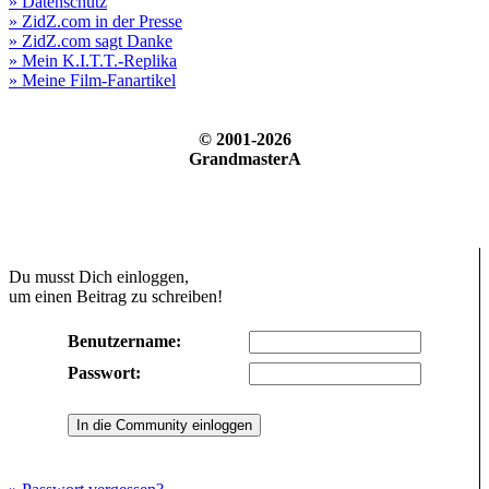
» Datenschutz
» ZidZ.com in der Presse
» ZidZ.com sagt Danke
» Mein K.I.T.T.-Replika
» Meine Film-Fanartikel
© 2001-2026
GrandmasterA
Du musst Dich einloggen,
um einen Beitrag zu schreiben!
Benutzername:
Passwort: