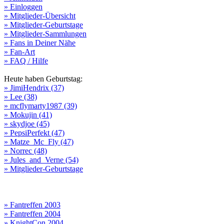
» Einloggen
» Mitglieder-Übersicht
» Mitglieder-Geburtstage
» Mitglieder-Sammlungen
» Fans in Deiner Nähe
» Fan-Art
» FAQ / Hilfe
Heute haben Geburtstag:
» JimiHendrix (37)
» Lee (38)
» mcflymarty1987 (39)
» Mokujin (41)
» skydjoe (45)
» PepsiPerfekt (47)
» Matze_Mc_Fly (47)
» Norrec (48)
» Jules_and_Verne (54)
» Mitglieder-Geburtstage
» Fantreffen 2003
» Fantreffen 2004
» KnightCon 2004