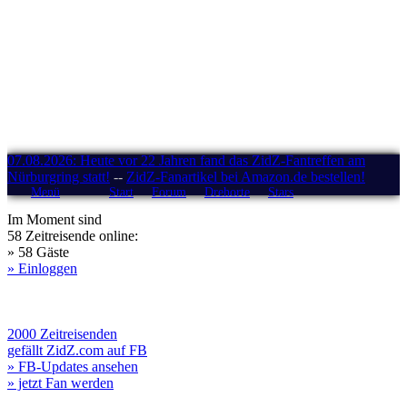
07.08.2026: Heute vor 22 Jahren fand das ZidZ-Fantreffen am
Nürburgring statt!
--
ZidZ-Fanartikel bei Amazon.de bestellen!
Menü
Start
Forum
Drehorte
Stars
Im Moment sind
58 Zeitreisende online:
» 58 Gäste
» Einloggen
2000 Zeitreisenden
gefällt ZidZ.com auf FB
» FB-Updates ansehen
» jetzt Fan werden