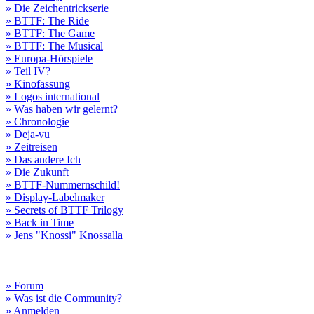
» Die Zeichentrickserie
» BTTF: The Ride
» BTTF: The Game
» BTTF: The Musical
» Europa-Hörspiele
» Teil IV?
» Kinofassung
» Logos international
» Was haben wir gelernt?
» Chronologie
» Deja-vu
» Zeitreisen
» Das andere Ich
» Die Zukunft
» BTTF-Nummernschild!
» Display-Labelmaker
» Secrets of BTTF Trilogy
» Back in Time
» Jens "Knossi" Knossalla
» Forum
» Was ist die Community?
» Anmelden