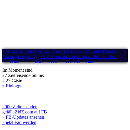
07.08.2026: Heute vor 22 Jahren fand das ZidZ-Fantreffen am
Nürburgring statt!
--
ZidZ-Fanartikel bei Amazon.de bestellen!
Menü
Start
Forum
Drehorte
Stars
Im Moment sind
27 Zeitreisende online:
» 27 Gäste
» Einloggen
2000 Zeitreisenden
gefällt ZidZ.com auf FB
» FB-Updates ansehen
» jetzt Fan werden