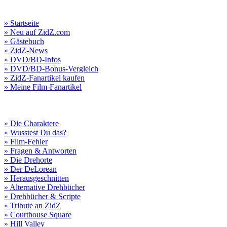
» Startseite
» Neu auf ZidZ.com
» Gästebuch
» ZidZ-News
» DVD/BD-Infos
» DVD/BD-Bonus-Vergleich
» ZidZ-Fanartikel kaufen
» Meine Film-Fanartikel
» Die Charaktere
» Wusstest Du das?
» Film-Fehler
» Fragen & Antworten
» Die Drehorte
» Der DeLorean
» Herausgeschnitten
» Alternative Drehbücher
» Drehbücher & Scripte
» Tribute an ZidZ
» Courthouse Square
» Hill Valley