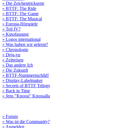
» Die Zeichentrickserie
» BTTF: The Ride
» BTTF: The Game
» BTTF: The Musical
» Europa-Hörspiele
» Teil IV?
» Kinofassung
» Logos international
» Was haben wir gelernt?
» Chronologie
» Deja-vu
» Zeitreisen
» Das andere Ich
» Die Zukunft
» BTTF-Nummernschild!
» Display-Labelmaker
» Secrets of BTTF Trilogy
» Back in Time
» Jens "Knossi" Knossalla
» Forum
» Was ist die Community?
» Anmelden