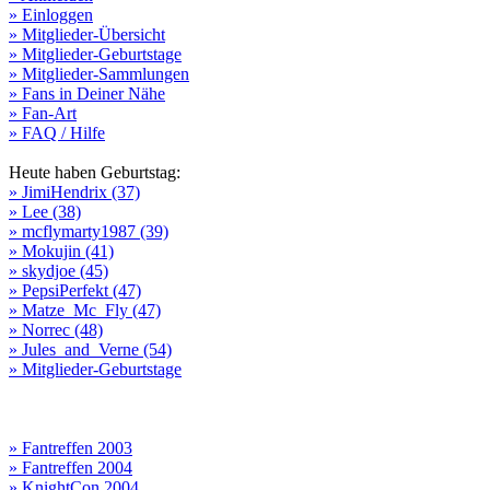
» Einloggen
» Mitglieder-Übersicht
» Mitglieder-Geburtstage
» Mitglieder-Sammlungen
» Fans in Deiner Nähe
» Fan-Art
» FAQ / Hilfe
Heute haben Geburtstag:
» JimiHendrix (37)
» Lee (38)
» mcflymarty1987 (39)
» Mokujin (41)
» skydjoe (45)
» PepsiPerfekt (47)
» Matze_Mc_Fly (47)
» Norrec (48)
» Jules_and_Verne (54)
» Mitglieder-Geburtstage
» Fantreffen 2003
» Fantreffen 2004
» KnightCon 2004