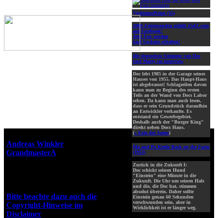
VashimusPrime (35)
2000 Zeitreisenden gefällt ZidZ.com
auf Facebook!
Jetzt Fan werden
und Updates erhalten!
Die deutschen Stimmen von Doc
und Marty im Interview
Doc lebt 1985 in der Garage seines
Hauses von 1955. Das Haupt-Haus
ist abgebrannt! Schlagzeilen davon
kann man zu Beginn des ersten
Teils an der Wand von Docs Labor
sehen. Da kann man auch lesen,
dass er sein Grundstück daraufhin
an Entwickler verkaufte. Es
entstand ein Gewerbegebiet.
Deshalb auch der "Burger King"
direkt neben Docs Haus.
(
» Foto der Szene
)
Webseiten-Design © 2001-2026
Andreas Winkler
alias
Ma and Pa Kettle Back on the Farm
GrandmasterA
für ZidZ.com
(1951)
"Zurück in die Zukunft" steht
Zurück in die Zukunft I:
unter Copyright von Universal
Doc schickt seinen Hund
"Einstein" eine Minute in die
City Studios, Inc. und Amblin
Zukunft. Die Uhr um seinen Hals
Entertainment, Inc.
und die, die Doc hat, stimmen
absolut überein. Daher sollte
Bitte beachte dazu auch die
Einstein genau 60 Sekunden
verschwunden sein, aber in
Copyright-Hinweise im
Wirklichkeit ist er länger weg.
Disclaimer
!