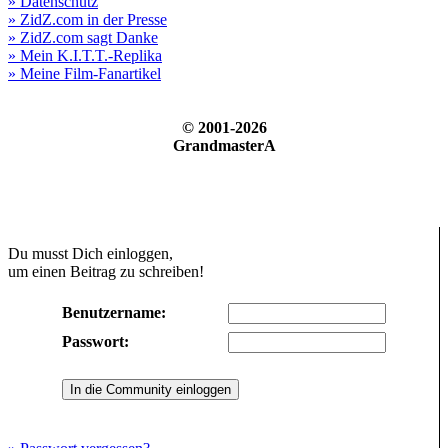
» Datenschutz
» ZidZ.com in der Presse
» ZidZ.com sagt Danke
» Mein K.I.T.T.-Replika
» Meine Film-Fanartikel
© 2001-2026
GrandmasterA
Du musst Dich einloggen,
um einen Beitrag zu schreiben!
Benutzername:
Passwort: