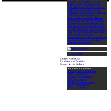
Raising Hope (Staffel 3, Folge 11):
Virginia und Burt kaufen sich
einen DeLorean. Bei ihrer Ankunft
läuft "The Power of Love" im
Autoradio und Burt sagt "Straßen?
Wir brauchen keine Straßen!".
Später treffen sie auf den Bänker
Dennis, der von Christopher Lloyd
gespielt wird und überlassen ihm
den Wagen! Er beschleunigt damit
auf über 88 Meilen pro Stunde und
wird von einem Händler auf einem
Pferd gestoppt, der eine
Werbeaktion wie 1829 laufen hat, so
dass er glaubt, er wäre in der
Vergangenheit gelandet.
DeLorean 1:15
Amazon-Partnerlink.
Ich erhalte eine Provision
für qualifizierte Verkäufe.
ZidZ.com hat derzeit:
9034 registrierte Mitglieder
2000 Facebook-Fans
120 News-Kommentare
37 Fan-Art-Bilder
220 Fan-Art-Kommentare
27107 Forenbeiträge
in 2055 Themen!