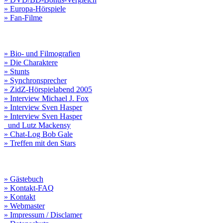
» Europa-Hörspiele
» Fan-Filme
» Bio- und Filmografien
» Die Charaktere
» Stunts
» Synchronsprecher
» ZidZ-Hörspielabend 2005
» Interview Michael J. Fox
» Interview Sven Hasper
» Interview Sven Hasper
und Lutz Mackensy
» Chat-Log Bob Gale
» Treffen mit den Stars
» Gästebuch
» Kontakt-FAQ
» Kontakt
» Webmaster
» Impressum / Disclamer