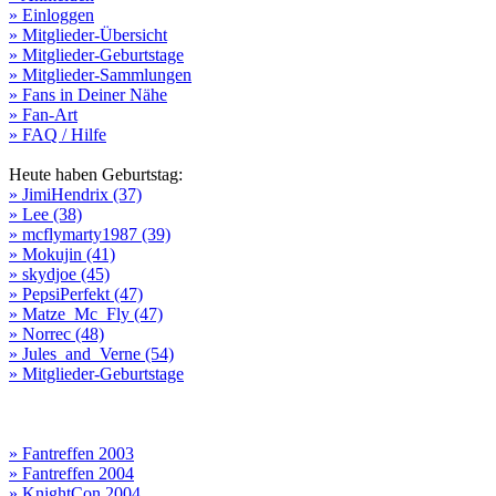
» Einloggen
» Mitglieder-Übersicht
» Mitglieder-Geburtstage
» Mitglieder-Sammlungen
» Fans in Deiner Nähe
» Fan-Art
» FAQ / Hilfe
Heute haben Geburtstag:
» JimiHendrix (37)
» Lee (38)
» mcflymarty1987 (39)
» Mokujin (41)
» skydjoe (45)
» PepsiPerfekt (47)
» Matze_Mc_Fly (47)
» Norrec (48)
» Jules_and_Verne (54)
» Mitglieder-Geburtstage
» Fantreffen 2003
» Fantreffen 2004
» KnightCon 2004