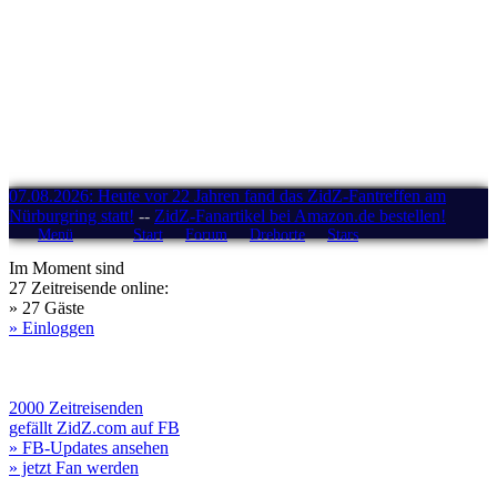
07.08.2026: Heute vor 22 Jahren fand das ZidZ-Fantreffen am
Nürburgring statt!
--
ZidZ-Fanartikel bei Amazon.de bestellen!
Menü
Start
Forum
Drehorte
Stars
Im Moment sind
27 Zeitreisende online:
» 27 Gäste
» Einloggen
2000 Zeitreisenden
gefällt ZidZ.com auf FB
» FB-Updates ansehen
» jetzt Fan werden