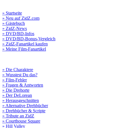
» Startseite
» Neu auf ZidZ.com
» Gästebuch
» ZidZ-News
» DVD/BD-Infos
» DVD/BD-Bonus-Vergleich
» ZidZ-Fanartikel kaufen
» Meine Film-Fanartikel
» Die Charaktere
» Wusstest Du das?
» Film-Fehler
» Fragen & Antworten
» Die Drehorte
» Der DeLorean
» Herausgeschnitten
» Alternative Drehbücher
» Drehbücher & Scripte
» Tribute an ZidZ
» Courthouse Square
» Hill Valley