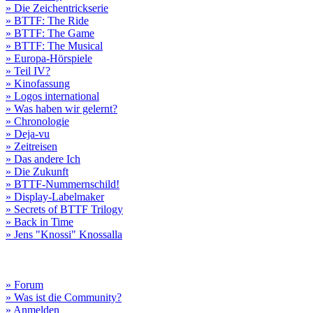
» Die Zeichentrickserie
» BTTF: The Ride
» BTTF: The Game
» BTTF: The Musical
» Europa-Hörspiele
» Teil IV?
» Kinofassung
» Logos international
» Was haben wir gelernt?
» Chronologie
» Deja-vu
» Zeitreisen
» Das andere Ich
» Die Zukunft
» BTTF-Nummernschild!
» Display-Labelmaker
» Secrets of BTTF Trilogy
» Back in Time
» Jens "Knossi" Knossalla
» Forum
» Was ist die Community?
» Anmelden