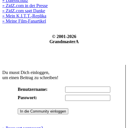
» Datenschutz
» ZidZ.com in der Presse
» ZidZ.com sagt Danke
» Mein K.I.T.T.-Replika
» Meine Film-Fanartikel
© 2001-2026
GrandmasterA
Du musst Dich einloggen,
um einen Beitrag zu schreiben!
Benutzername:
Passwort: