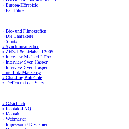
» Europa-Hörspiele
» Fan-Filme
» Bio- und Filmografien
» Die Charaktere
» Stunts
» Synchronsprecher
» ZidZ-Hörspielabend 2005
» Interview Michael J. Fox
» Interview Sven Hasper
» Interview Sven Hasper
und Lutz Mackensy
» Chat-Log Bob Gale
» Treffen mit den Stars
» Gästebuch
» Kontakt-FAQ
» Kontakt
» Webmaster
» Impressum / Disclamer