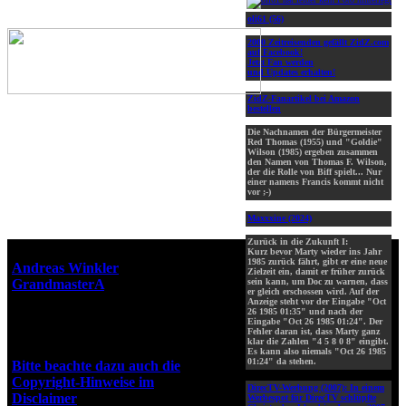
oli61 (56)
2000 Zeitreisenden gefällt ZidZ.com
auf Facebook!
Jetzt Fan werden
und Updates erhalten!
ZidZ-Fanartikel bei Amazon
bestellen
Die Nachnamen der Bürgermeister
Red Thomas (1955) und "Goldie"
Wilson (1985) ergeben zusammen
den Namen von Thomas F. Wilson,
der die Rolle von Biff spielt... Nur
einer namens Francis kommt nicht
vor ;-)
Maxxxine (2024)
Zurück in die Zukunft I:
Webseiten-Design © 2001-2026
Kurz bevor Marty wieder ins Jahr
1985 zurück fährt, gibt er eine neue
Andreas Winkler
alias
Zielzeit ein, damit er früher zurück
GrandmasterA
für ZidZ.com
sein kann, um Doc zu warnen, dass
er gleich erschossen wird. Auf der
"Zurück in die Zukunft" steht
Anzeige steht vor der Eingabe "Oct
26 1985 01:35" und nach der
unter Copyright von Universal
Eingabe "Oct 26 1985 01:24". Der
City Studios, Inc. und Amblin
Fehler daran ist, dass Marty ganz
klar die Zahlen "4 5 8 0 8" eingibt.
Entertainment, Inc.
Es kann also niemals "Oct 26 1985
01:24" da stehen.
Bitte beachte dazu auch die
Copyright-Hinweise im
DirecTV-Werbung (2007):
In einem
Disclaimer
!
Werbespot für DirecTV schlüpfte