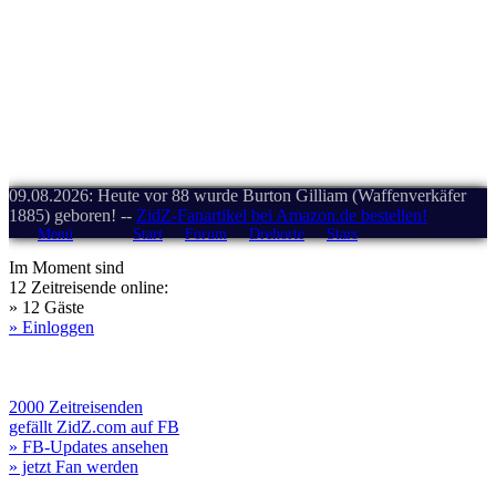
09.08.2026: Heute vor 88 wurde Burton Gilliam (Waffenverkäfer
1885) geboren! --
ZidZ-Fanartikel bei Amazon.de bestellen!
Menü
Start
Forum
Drehorte
Stars
Im Moment sind
12 Zeitreisende online:
» 12 Gäste
» Einloggen
2000 Zeitreisenden
gefällt ZidZ.com auf FB
» FB-Updates ansehen
» jetzt Fan werden