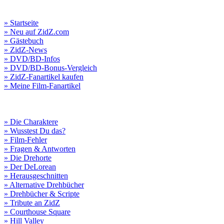
» Startseite
» Neu auf ZidZ.com
» Gästebuch
» ZidZ-News
» DVD/BD-Infos
» DVD/BD-Bonus-Vergleich
» ZidZ-Fanartikel kaufen
» Meine Film-Fanartikel
» Die Charaktere
» Wusstest Du das?
» Film-Fehler
» Fragen & Antworten
» Die Drehorte
» Der DeLorean
» Herausgeschnitten
» Alternative Drehbücher
» Drehbücher & Scripte
» Tribute an ZidZ
» Courthouse Square
» Hill Valley