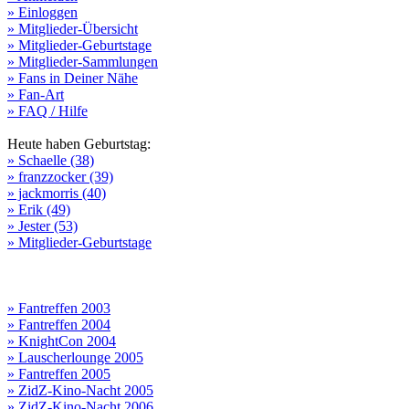
» Einloggen
» Mitglieder-Übersicht
» Mitglieder-Geburtstage
» Mitglieder-Sammlungen
» Fans in Deiner Nähe
» Fan-Art
» FAQ / Hilfe
Heute haben Geburtstag:
» Schaelle (38)
» franzzocker (39)
» jackmorris (40)
» Erik (49)
» Jester (53)
» Mitglieder-Geburtstage
» Fantreffen 2003
» Fantreffen 2004
» KnightCon 2004
» Lauscherlounge 2005
» Fantreffen 2005
» ZidZ-Kino-Nacht 2005
» ZidZ-Kino-Nacht 2006