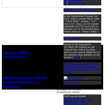
Jetzt Fan werden
und Updates erhalten!
Alles über unsere ZidZ-Fantreffen
In der italienischen Fassung von
ZidZ, nennt Lorraine Marty nicht
"Calvin Klein" sondern "Levi"
(von Levi's Jeans), da CK damals
außerhalb der USA noch nicht so
bekannt war. In der französischen
Version heisst er "Pierre Cardin"!
Psycho II (1983)
Zurück in die Zukunft II:
Als Marty die Zeitung aus der
Webseiten-Design © 2001-2026
Zukunft liest, hält er das Blatt
Andreas Winkler
alias
zuerst an der unteren Hälfte fest, in
der nächsten Szene plötzlich an der
GrandmasterA
für ZidZ.com
oberen! (
» Fotos
)
"Zurück in die Zukunft" steht
Die Simpsons (Staffel 11, Folge 17):
unter Copyright von Universal
Man sieht Bart als Erwachsenen.
City Studios, Inc. und Amblin
Nelson ist hier so gekleidet, wie Biff
in 1985a.
Entertainment, Inc.
Bitte beachte dazu auch die
Copyright-Hinweise im
Marty-Figur 1:6
Disclaimer
!
Amazon-Partnerlink.
Ich erhalte eine Provision
für qualifizierte Verkäufe.
ZidZ.com hat derzeit:
9034 registrierte Mitglieder
2000 Facebook-Fans
120 News-Kommentare