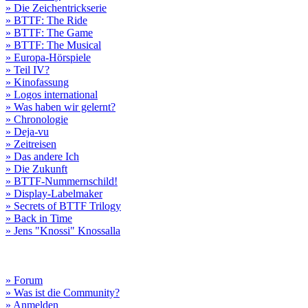
» Die Zeichentrickserie
» BTTF: The Ride
» BTTF: The Game
» BTTF: The Musical
» Europa-Hörspiele
» Teil IV?
» Kinofassung
» Logos international
» Was haben wir gelernt?
» Chronologie
» Deja-vu
» Zeitreisen
» Das andere Ich
» Die Zukunft
» BTTF-Nummernschild!
» Display-Labelmaker
» Secrets of BTTF Trilogy
» Back in Time
» Jens "Knossi" Knossalla
» Forum
» Was ist die Community?
» Anmelden