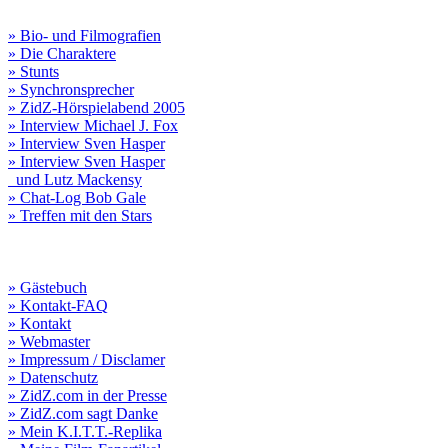
» Bio- und Filmografien
» Die Charaktere
» Stunts
» Synchronsprecher
» ZidZ-Hörspielabend 2005
» Interview Michael J. Fox
» Interview Sven Hasper
» Interview Sven Hasper
und Lutz Mackensy
» Chat-Log Bob Gale
» Treffen mit den Stars
» Gästebuch
» Kontakt-FAQ
» Kontakt
» Webmaster
» Impressum / Disclamer
» Datenschutz
» ZidZ.com in der Presse
» ZidZ.com sagt Danke
» Mein K.I.T.T.-Replika