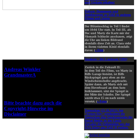
und Updates erhalten!
Tribute, Hommagen und
Anlehnungen an ZidZ in anderen
Filmen und Serien
Der Blitzeinschlag in Teil I findet
um 10:04 Uhr statt. In Teil III, als
Doc und Marty die Karte mir der
Shonash Schlucht anschauen, zeigt
die Uhr am linken Bildrand
ebenfalls diese Zeit an. Clara steht
in ihrem violetten Kleid ebenfalls
davor. (
» Foto
)
Sneakers - Die Lautlosen (1992)
Webseiten-Design © 2001-2026
Zurück in die Zukunft II:
Andreas Winkler
alias
In dem Teil des Films, wo Marty in
GrandmasterA
für ZidZ.com
Biffs Garage festsitzt, ist Biffs
Rückspiegel ganz oben an der
"Zurück in die Zukunft" steht
Windschutzscheibe angebracht.
Später dann, als Marty sich mit
unter Copyright von Universal
dem Hoverboard an dem Auto
City Studios, Inc. und Amblin
festklammert, sitzt der Spiegel in
der Mitte der Scheibe. Der Spiegel
Entertainment, Inc.
wurde etwa 15 cm nach unten
versetzt. (
» Fotos
)
Bitte beachte dazu auch die
Copyright-Hinweise im
Tagesschau (21.10.2015):
Am
Disclaimer
!
"Future Day" produzierte die
Tagesschau eine Sonderausgabe für
Social Media, in der Linda
Zervakis die Schlagzeilen aus der
USA Today aus ZidZ II vorliest.