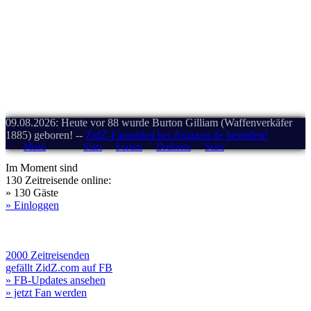
09.08.2026: Heute vor 88 wurde Burton Gilliam (Waffenverkäfer
1885) geboren! --
ZidZ-Fanartikel bei Amazon.de bestellen!
Menü
Start
Forum
Drehorte
Stars
Im Moment sind
130 Zeitreisende online:
» 130 Gäste
» Einloggen
2000 Zeitreisenden
gefällt ZidZ.com auf FB
» FB-Updates ansehen
» jetzt Fan werden