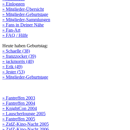
» Einloggen
» Mitglieder-Übersicht
» Mitglieder-Geburtstage
» Mitglieder-Sammlungen
» Fans in Deiner Nähe
» Fan-Art
» FAQ / Hilfe
Heute haben Geburtstag:
» Schaelle (38)
» franzzocker (39)
» jackmorris (40)
» Erik (49)
» Jester (53)
» Mitglieder-Geburtstage
» Fantreffen 2003
» Fantreffen 2004
» KnightCon 2004
» Lauscherlounge 2005
» Fantreffen 2005
» ZidZ-Kino-Nacht 2005
» ZidZ-Kino-Nacht 2006