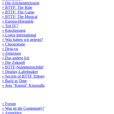
» Die Zeichentrickserie
» BTTF: The Ride
» BTTF: The Game
» BTTF: The Musical
» Europa-Hörspiele
» Teil IV?
» Kinofassung
» Logos international
» Was haben wir gelernt?
» Chronologie
» Deja-vu
» Zeitreisen
» Das andere Ich
» Die Zukunft
» BTTF-Nummernschild!
» Display-Labelmaker
» Secrets of BTTF Trilogy
» Back in Time
» Jens "Knossi" Knossalla
» Forum
» Was ist die Community?
» Anmelden