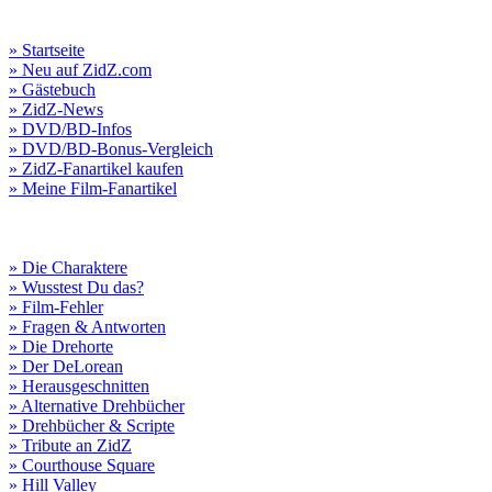
» Startseite
» Neu auf ZidZ.com
» Gästebuch
» ZidZ-News
» DVD/BD-Infos
» DVD/BD-Bonus-Vergleich
» ZidZ-Fanartikel kaufen
» Meine Film-Fanartikel
» Die Charaktere
» Wusstest Du das?
» Film-Fehler
» Fragen & Antworten
» Die Drehorte
» Der DeLorean
» Herausgeschnitten
» Alternative Drehbücher
» Drehbücher & Scripte
» Tribute an ZidZ
» Courthouse Square
» Hill Valley