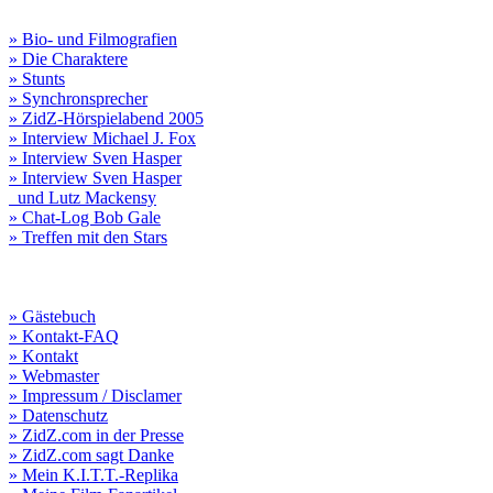
» Bio- und Filmografien
» Die Charaktere
» Stunts
» Synchronsprecher
» ZidZ-Hörspielabend 2005
» Interview Michael J. Fox
» Interview Sven Hasper
» Interview Sven Hasper
und Lutz Mackensy
» Chat-Log Bob Gale
» Treffen mit den Stars
» Gästebuch
» Kontakt-FAQ
» Kontakt
» Webmaster
» Impressum / Disclamer
» Datenschutz
» ZidZ.com in der Presse
» ZidZ.com sagt Danke
» Mein K.I.T.T.-Replika