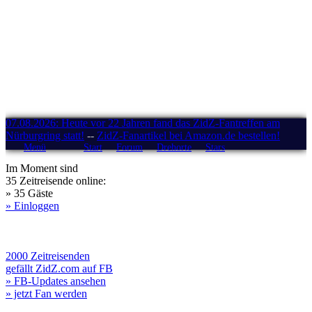
07.08.2026: Heute vor 22 Jahren fand das ZidZ-Fantreffen am
Nürburgring statt!
--
ZidZ-Fanartikel bei Amazon.de bestellen!
Menü
Start
Forum
Drehorte
Stars
Im Moment sind
35 Zeitreisende online:
» 35 Gäste
» Einloggen
2000 Zeitreisenden
gefällt ZidZ.com auf FB
» FB-Updates ansehen
» jetzt Fan werden