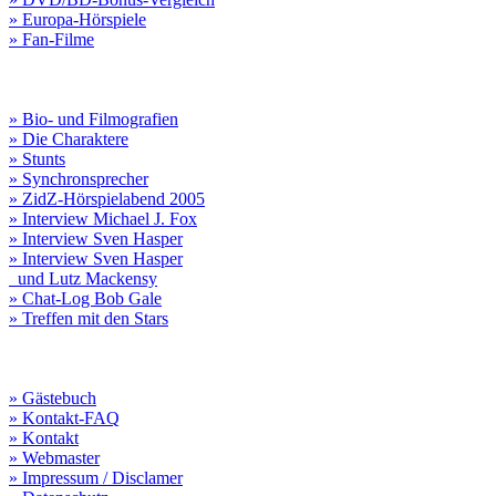
» Europa-Hörspiele
» Fan-Filme
» Bio- und Filmografien
» Die Charaktere
» Stunts
» Synchronsprecher
» ZidZ-Hörspielabend 2005
» Interview Michael J. Fox
» Interview Sven Hasper
» Interview Sven Hasper
und Lutz Mackensy
» Chat-Log Bob Gale
» Treffen mit den Stars
» Gästebuch
» Kontakt-FAQ
» Kontakt
» Webmaster
» Impressum / Disclamer