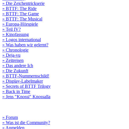
» Die Zeichentrickserie
» BTTF: The Ride
» BTTF: The Game
» BTTF: The Musical
» Europa-Hörspiele
» Teil IV?
» Kinofassung
» Logos international
» Was haben wir gelernt?
» Chronologie
» Deja-vu
» Zeitreisen
» Das andere Ich
» Die Zukunft
» BTTF-Nummernschild!
» Display-Labelmaker
» Secrets of BTTF Trilogy
» Back in Time
» Jens "Knossi" Knossalla
» Forum
» Was ist die Community?
» Anmelden