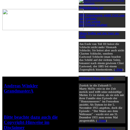
Halloichbinlea (24)
2000 Zeitreisenden gefällt ZidZ.com
auf Facebook!
Jetzt Fan werden
und Updates erhalten!
Meine Treffen mit den Stars aus
ZidZ
Am Ende von Teil III heisst die
Schlucht nicht mehr Shonash
Schlucht. Sie heisst aber auch nicht
Clayton Schlucht, sondern
Eastwood Schlucht (man beachte
das Schild auf der rechten Seite),
benannt nach einem gewissen Clint
Eastwood, der 1885 bei einem
Zugunglück hineinstürzte. (
» Foto
)
Werbespot Pizza Hut (1989)
Webseiten-Design © 2001-2026
Andreas Winkler
alias
Zurück in die Zukunft I:
Marty McFly reist in der Zeit
GrandmasterA
für ZidZ.com
zurück und trifft seine zukünftige
Mutter. Er ist dabei, als sie sich mit
"Zurück in die Zukunft" steht
ihrer Familie eine Episode der
unter Copyright von Universal
"Honeymooners" im Fernsehen
ansieht. Als Datum ist der 5.
City Studios, Inc. und Amblin
November 1955 angeben, doch die
Entertainment, Inc.
Episode - "Der Mann aus dem
Weltraum" - wurde erst am 31.
Bitte beachte dazu auch die
Dezember 1955 zum ersten Mal
ausgestrahlt. (
» Fotos
)
Copyright-Hinweise im
Disclaimer
!
Es ist wahr (Kool Savas):
Im