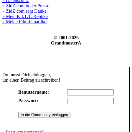
» Datenschutz
» ZidZ.com in der Presse
» ZidZ.com sagt Danke
» Mein K.I.T.T.-Replika
» Meine Film-Fanartikel
© 2001-2026
GrandmasterA
Du musst Dich einloggen,
um einen Beitrag zu schreiben!
Benutzername:
Passwort: