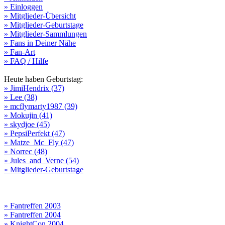
» Einloggen
» Mitglieder-Übersicht
» Mitglieder-Geburtstage
» Mitglieder-Sammlungen
» Fans in Deiner Nähe
» Fan-Art
» FAQ / Hilfe
Heute haben Geburtstag:
» JimiHendrix (37)
» Lee (38)
» mcflymarty1987 (39)
» Mokujin (41)
» skydjoe (45)
» PepsiPerfekt (47)
» Matze_Mc_Fly (47)
» Norrec (48)
» Jules_and_Verne (54)
» Mitglieder-Geburtstage
» Fantreffen 2003
» Fantreffen 2004
» KnightCon 2004