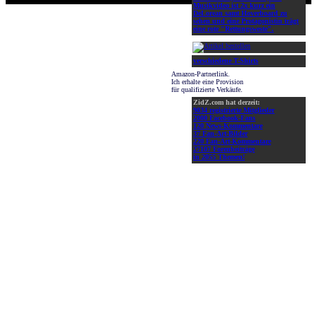
Musikvideo ist 2x kurz ein
DeLorean samt Hoverboard zu
sehen und eine Protagonistin trägt
eine rote "Rettungsweste".
verschiedene T-Shirts
Amazon-Partnerlink.
Ich erhalte eine Provision
für qualifizierte Verkäufe.
ZidZ.com hat derzeit:
9034 registrierte Mitglieder
2000 Facebook-Fans
120 News-Kommentare
37 Fan-Art-Bilder
220 Fan-Art-Kommentare
27107 Forenbeiträge
in 2055 Themen!