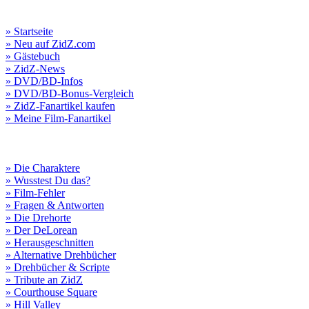
» Startseite
» Neu auf ZidZ.com
» Gästebuch
» ZidZ-News
» DVD/BD-Infos
» DVD/BD-Bonus-Vergleich
» ZidZ-Fanartikel kaufen
» Meine Film-Fanartikel
» Die Charaktere
» Wusstest Du das?
» Film-Fehler
» Fragen & Antworten
» Die Drehorte
» Der DeLorean
» Herausgeschnitten
» Alternative Drehbücher
» Drehbücher & Scripte
» Tribute an ZidZ
» Courthouse Square
» Hill Valley