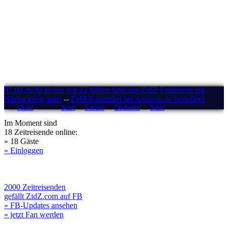
07.08.2026: Heute vor 22 Jahren fand das ZidZ-Fantreffen am
Nürburgring statt!
--
ZidZ-Fanartikel bei Amazon.de bestellen!
Menü
Start
Forum
Drehorte
Stars
Im Moment sind
18 Zeitreisende online:
» 18 Gäste
» Einloggen
2000 Zeitreisenden
gefällt ZidZ.com auf FB
» FB-Updates ansehen
» jetzt Fan werden