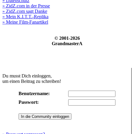
» Datenschutz
» ZidZ.com in der Presse
» ZidZ.com sagt Danke
» Mein K.I.T.T.-Replika
» Meine Film-Fanartikel
© 2001-2026
GrandmasterA
Du musst Dich einloggen,
um einen Beitrag zu schreiben!
Benutzername:
Passwort: