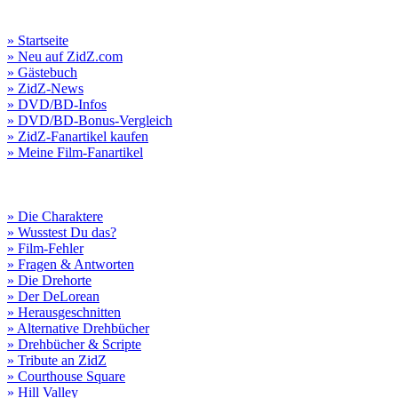
» Startseite
» Neu auf ZidZ.com
» Gästebuch
» ZidZ-News
» DVD/BD-Infos
» DVD/BD-Bonus-Vergleich
» ZidZ-Fanartikel kaufen
» Meine Film-Fanartikel
» Die Charaktere
» Wusstest Du das?
» Film-Fehler
» Fragen & Antworten
» Die Drehorte
» Der DeLorean
» Herausgeschnitten
» Alternative Drehbücher
» Drehbücher & Scripte
» Tribute an ZidZ
» Courthouse Square
» Hill Valley