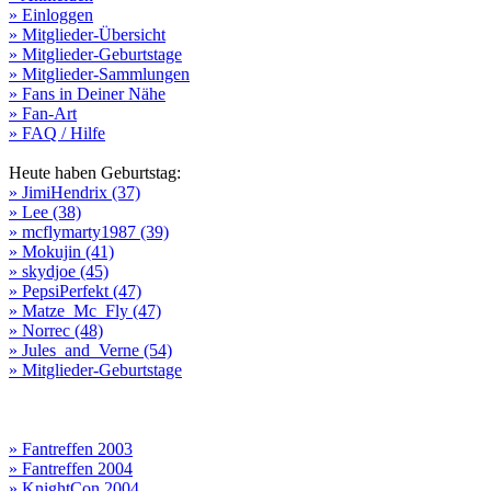
» Einloggen
» Mitglieder-Übersicht
» Mitglieder-Geburtstage
» Mitglieder-Sammlungen
» Fans in Deiner Nähe
» Fan-Art
» FAQ / Hilfe
Heute haben Geburtstag:
» JimiHendrix (37)
» Lee (38)
» mcflymarty1987 (39)
» Mokujin (41)
» skydjoe (45)
» PepsiPerfekt (47)
» Matze_Mc_Fly (47)
» Norrec (48)
» Jules_and_Verne (54)
» Mitglieder-Geburtstage
» Fantreffen 2003
» Fantreffen 2004
» KnightCon 2004