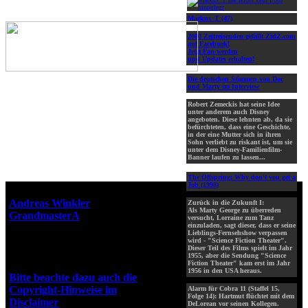
Markus_T (47)
2000 Zeitreisenden gefällt ZidZ.com
auf Facebook!
Jetzt Fan werden
und Updates erhalten!
Die deutschen Stimmen von Doc
und Marty im Interview
Robert Zemeckis hat seine Idee
unter anderem auch Disney
angeboten. Diese lehnten ab, da sie
befürchteten, dass eine Geschichte,
in der eine Mutter sich in ihren
Sohn verliebt zu riskant ist, um sie
unter dem Disney-Familienfilm-
Banner laufen zu lassen...
The Offspring: Why don't you get a
Job (1998)
Webseiten-Design © 2001-2026
Andreas Winkler
alias
Zurück in die Zukunft I:
Als Marty George zu überreden
GrandmasterA
für ZidZ.com
versucht, Lorraine zum Tanz
einzuladen, sagt dieser, dass er seine
"Zurück in die Zukunft" steht
Lieblings-Fernsehshow verpassen
unter Copyright von Universal
wird - "Science Fiction Theater".
Dieser Teil des Films spielt im Jahr
City Studios, Inc. und Amblin
1955, aber die Sendung "Science
Entertainment, Inc.
Fiction Theater" kam erst im Jahr
1956 in den USA heraus.
Bitte beachte dazu auch die
Copyright-Hinweise im
Alarm für Cobra 11 (Staffel 15,
Folge 14): Hartmut flüchtet mit dem
Disclaimer
!
DeLorean vor seinen Kollegen.