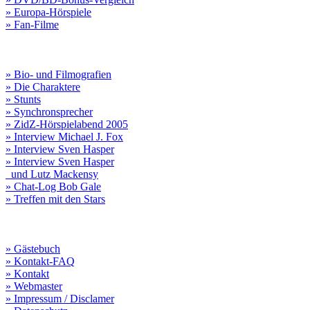
» Europa-Hörspiele
» Fan-Filme
» Bio- und Filmografien
» Die Charaktere
» Stunts
» Synchronsprecher
» ZidZ-Hörspielabend 2005
» Interview Michael J. Fox
» Interview Sven Hasper
» Interview Sven Hasper
und Lutz Mackensy
» Chat-Log Bob Gale
» Treffen mit den Stars
» Gästebuch
» Kontakt-FAQ
» Kontakt
» Webmaster
» Impressum / Disclamer