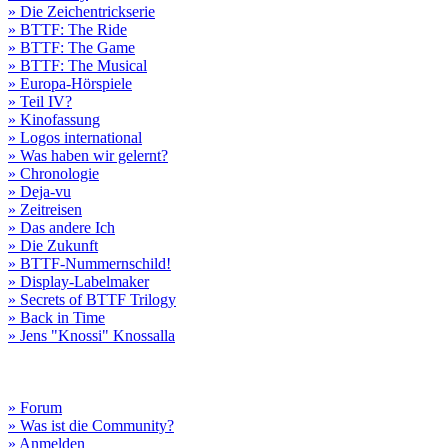
» Die Zeichentrickserie
» BTTF: The Ride
» BTTF: The Game
» BTTF: The Musical
» Europa-Hörspiele
» Teil IV?
» Kinofassung
» Logos international
» Was haben wir gelernt?
» Chronologie
» Deja-vu
» Zeitreisen
» Das andere Ich
» Die Zukunft
» BTTF-Nummernschild!
» Display-Labelmaker
» Secrets of BTTF Trilogy
» Back in Time
» Jens "Knossi" Knossalla
» Forum
» Was ist die Community?
» Anmelden