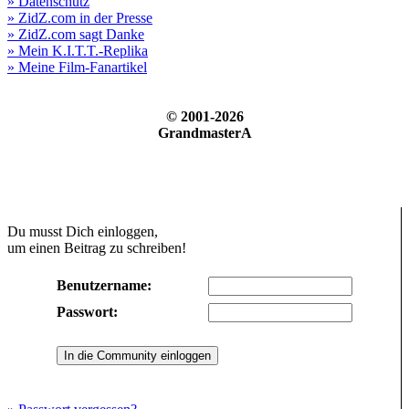
» Datenschutz
» ZidZ.com in der Presse
» ZidZ.com sagt Danke
» Mein K.I.T.T.-Replika
» Meine Film-Fanartikel
© 2001-2026
GrandmasterA
Du musst Dich einloggen,
um einen Beitrag zu schreiben!
Benutzername:
Passwort: