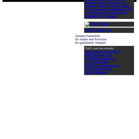
Werbung mit Doc Brown und
Einstein an der Twin Pines Mall.
Es gab sogar einen Werbespot, der
aus Szenen von der Twin Pines
Mall aus ZidZ bestand.
4-DVD Collector Set
Amazon-Partnerlink.
Ich erhalte eine Provision
für qualifizierte Verkäufe.
ZidZ.com hat derzeit:
9034 registrierte Mitglieder
2000 Facebook-Fans
120 News-Kommentare
37 Fan-Art-Bilder
220 Fan-Art-Kommentare
27107 Forenbeiträge
in 2055 Themen!