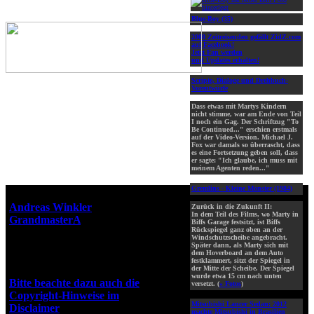
Blue-Boy (35)
2000 Zeitreisenden gefällt ZidZ.com
auf Facebook!
Jetzt Fan werden
und Updates erhalten!
Scripte, Dialoge und Drehbuch-
Vorentwürfe
Dass etwas mit Martys Kindern
nicht stimme, war am Ende von Teil
I noch ein Gag. Der Schriftzug "To
Be Continued..." erschien erstmals
auf der Video-Version. Michael J.
Fox war damals so überrascht, dass
es eine Fortsetzung geben soll, dass
er sagte: "Ich glaube, ich muss mit
meinem Agenten reden..."
Gremlins - Kleine Monster (1984)
Webseiten-Design © 2001-2026
Andreas Winkler
alias
Zurück in die Zukunft II:
In dem Teil des Films, wo Marty in
GrandmasterA
für ZidZ.com
Biffs Garage festsitzt, ist Biffs
Rückspiegel ganz oben an der
"Zurück in die Zukunft" steht
Windschutzscheibe angebracht.
unter Copyright von Universal
Später dann, als Marty sich mit
dem Hoverboard an dem Auto
City Studios, Inc. und Amblin
festklammert, sitzt der Spiegel in
Entertainment, Inc.
der Mitte der Scheibe. Der Spiegel
wurde etwa 15 cm nach unten
Bitte beachte dazu auch die
versetzt. (
» Fotos
)
Copyright-Hinweise im
Mitsubishi Lancer Sedan:
2012
Disclaimer
!
machte Mitsubishi in Brasilien