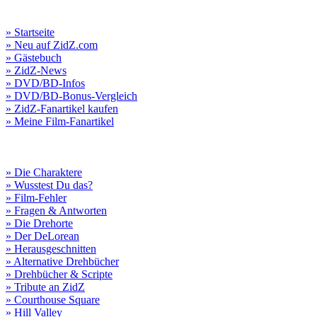
» Startseite
» Neu auf ZidZ.com
» Gästebuch
» ZidZ-News
» DVD/BD-Infos
» DVD/BD-Bonus-Vergleich
» ZidZ-Fanartikel kaufen
» Meine Film-Fanartikel
» Die Charaktere
» Wusstest Du das?
» Film-Fehler
» Fragen & Antworten
» Die Drehorte
» Der DeLorean
» Herausgeschnitten
» Alternative Drehbücher
» Drehbücher & Scripte
» Tribute an ZidZ
» Courthouse Square
» Hill Valley