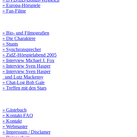
» Europa-Hörspiele
» Fan-Filme
» Bio- und Filmografien
» Die Charaktere
» Stunts
» Synchronsprecher
» ZidZ-Hörspielabend 2005
» Interview Michael J. Fox
» Interview Sven Hasper
» Interview Sven Hasper
und Lutz Mackensy
» Chat-Log Bob Gale
» Treffen mit den Stars
» Gästebuch
» Kontakt-FAQ
» Kontakt
» Webmaster
» Impressum / Disclamer