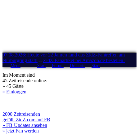
07.08.2026: Heute vor 22 Jahren fand das ZidZ-Fantreffen am
Nürburgring statt!
--
ZidZ-Fanartikel bei Amazon.de bestellen!
Menü
Start
Forum
Drehorte
Stars
Im Moment sind
45 Zeitreisende online:
» 45 Gäste
» Einloggen
2000 Zeitreisenden
gefällt ZidZ.com auf FB
» FB-Updates ansehen
» jetzt Fan werden