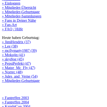
» Einloggen
» Mitglieder-Übersicht
» Mitglieder-Geburtstage
» Mitglieder-Sammlungen
» Fans in Deiner Nähe
» Fan-Art
» FAQ / Hilfe
Heute haben Geburtstag:
» JimiHendrix (37)
» Lee (38)
» mcflymarty1987 (39)
» Mokujin (41)
» skydjoe (45)
» PepsiPerfekt (47)
» Matze_Mc_Fly (47)
» Norrec (48)
» Jules_and_Verne (54)
» Mitglieder-Geburtstage
» Fantreffen 2003
» Fantreffen 2004
» KnightCon 2004