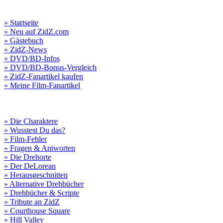
» Startseite
» Neu auf ZidZ.com
» Gästebuch
» ZidZ-News
» DVD/BD-Infos
» DVD/BD-Bonus-Vergleich
» ZidZ-Fanartikel kaufen
» Meine Film-Fanartikel
» Die Charaktere
» Wusstest Du das?
» Film-Fehler
» Fragen & Antworten
» Die Drehorte
» Der DeLorean
» Herausgeschnitten
» Alternative Drehbücher
» Drehbücher & Scripte
» Tribute an ZidZ
» Courthouse Square
» Hill Valley