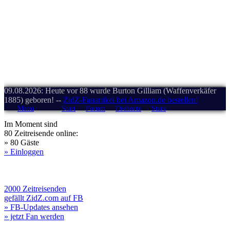
09.08.2026: Heute vor 88 wurde Burton Gilliam (Waffenverkäfer
1885) geboren! --
ZidZ-Fanartikel bei Amazon.de bestellen!
Menü
Start
Forum
Drehorte
Stars
Im Moment sind
80 Zeitreisende online:
» 80 Gäste
» Einloggen
2000 Zeitreisenden
gefällt ZidZ.com auf FB
» FB-Updates ansehen
» jetzt Fan werden