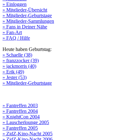
» Einloggen
» Mitglieder-Übersicht
» Mitglieder-Geburtstage
» Mitglieder-Sammlungen
» Fans in Deiner Nähe
» Fan-Art
» FAQ / Hilfe
Heute haben Geburtstag:
» Schaelle (38)
» franzzocker (39)
» jackmorris (40)
» Erik (49)
» Jester (53)
» Mitglieder-Geburtstage
» Fantreffen 2003
» Fantreffen 2004
» KnightCon 2004
» Lauscherlounge 2005
» Fantreffen 2005
» ZidZ-Kino-Nacht 2005
» ZidZ-Kino-Nacht 2006