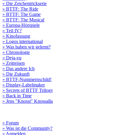
» Die Zeichentrickserie
» BTTF: The Ride
» BTTF: The Game
» BTTF: The Musical
» Europa-Hörspiele
» Teil IV?
» Kinofassung
» Logos international
» Was haben wir gelernt?
» Chronologie
» Deja-vu
» Zeitreisen
» Das andere Ich
» Die Zukunft
» BTTF-Nummernschild!
» Display-Labelmaker
» Secrets of BTTF Trilogy
» Back in Time
» Jens "Knossi" Knossalla
» Forum
» Was ist die Community?
» Anmelden