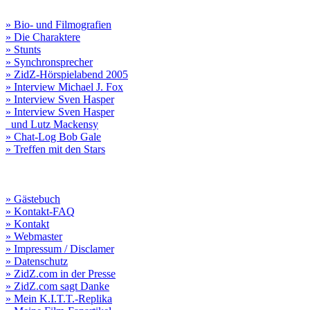
» Bio- und Filmografien
» Die Charaktere
» Stunts
» Synchronsprecher
» ZidZ-Hörspielabend 2005
» Interview Michael J. Fox
» Interview Sven Hasper
» Interview Sven Hasper
und Lutz Mackensy
» Chat-Log Bob Gale
» Treffen mit den Stars
» Gästebuch
» Kontakt-FAQ
» Kontakt
» Webmaster
» Impressum / Disclamer
» Datenschutz
» ZidZ.com in der Presse
» ZidZ.com sagt Danke
» Mein K.I.T.T.-Replika