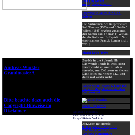
Jetzt Fan werden
und Updates erhalten!
Interessante Fakten zur ZidZ-
Trilogie
Die Nachnamen der Bürgermeister
Red Thomas (1955) und "Goldie"
Wilson (1985) ergeben zusammen
den Namen von Thomas F. Wilson,
der die Rolle von Biff spielt... Nur
einer namens Francis kommt nicht
vor ;-)
Sheriff Lobo (1980)
Zurück in die Zukunft III:
Webseiten-Design © 2001-2026
Das Walkie-Talkie in Docs Hand
Andreas Winkler
alias
verschwindet ab und zu, als er
versucht, zum DeLorean zu klettern.
GrandmasterA
für ZidZ.com
Dann ist es mal wieder da... und
dann mal wieder nicht...
"Zurück in die Zukunft" steht
unter Copyright von Universal
Walter Melon (Staffel 2, Folge 16):
City Studios, Inc. und Amblin
Doc und Marty tauchen mit dem
DeLorean auf.
Entertainment, Inc.
Bitte beachte dazu auch die
Copyright-Hinweise im
Buch: Top Movies
Disclaimer
!
Amazon-Partnerlink.
Ich erhalte eine Provision
für qualifizierte Verkäufe.
ZidZ.com hat derzeit:
9034 registrierte Mitglieder
2000 Facebook-Fans
120 News-Kommentare