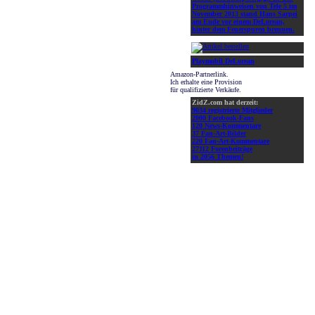
Programmhinweisen von Tele 5 im
November 2013 stand Hans Sarpei
am Ende vor einem DeLorean,
hinter dem Feuerspuren brennen.
Playmobil DeLorean
Amazon-Partnerlink.
Ich erhalte eine Provision
für qualifizierte Verkäufe.
ZidZ.com hat derzeit:
9034 registrierte Mitglieder
2000 Facebook-Fans
120 News-Kommentare
37 Fan-Art-Bilder
220 Fan-Art-Kommentare
27112 Forenbeiträge
in 2056 Themen!