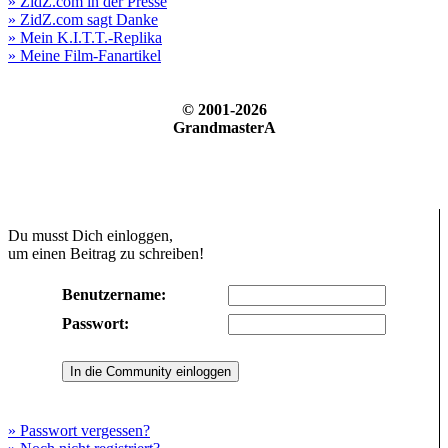
» ZidZ.com in der Presse
» ZidZ.com sagt Danke
» Mein K.I.T.T.-Replika
» Meine Film-Fanartikel
© 2001-2026
GrandmasterA
Du musst Dich einloggen,
um einen Beitrag zu schreiben!
Benutzername:
Passwort:
» Passwort vergessen?