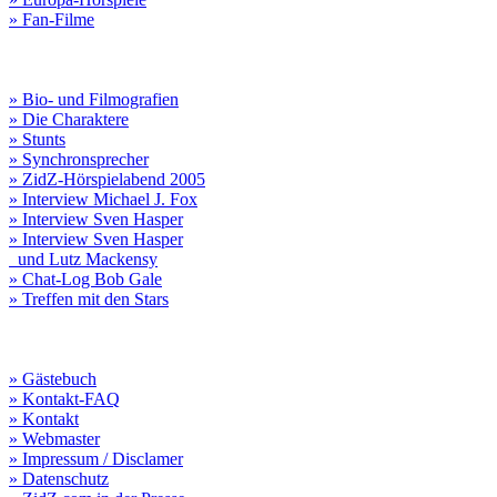
» Fan-Filme
» Bio- und Filmografien
» Die Charaktere
» Stunts
» Synchronsprecher
» ZidZ-Hörspielabend 2005
» Interview Michael J. Fox
» Interview Sven Hasper
» Interview Sven Hasper
und Lutz Mackensy
» Chat-Log Bob Gale
» Treffen mit den Stars
» Gästebuch
» Kontakt-FAQ
» Kontakt
» Webmaster
» Impressum / Disclamer
» Datenschutz