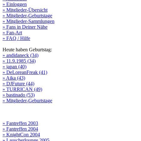
» Einloggen
» Mitglieder-Übersicht
» Mitglieder-Geburtstage
» Mitglieder-Sammlungen
» Fans in Deiner Nähe
» Fan-Art
» FAQ / Hilfe
Heute haben Geburtstag:
» andidaneck (34)
» 11.9.1985 (34)
» japan (40)
» DeLoreanFreak (41)
» Aika (43)
» DJFuture (44)
» TURRICAN (49)
» bastinado (53)
» Mitglieder-Geburtstage
» Fantreffen 2003
» Fantreffen 2004
» KnightCon 2004
» Lauscherlounge 2005