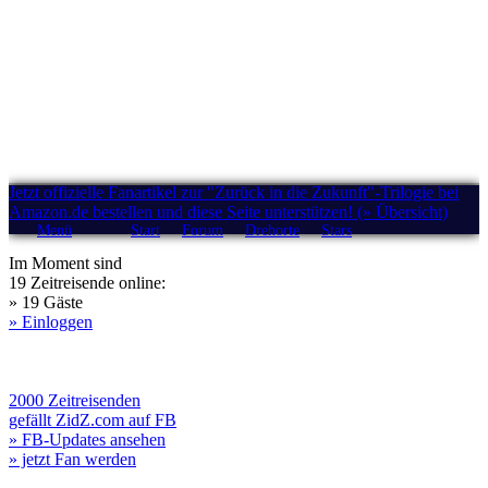
Jetzt offizielle Fanartikel zur "Zurück in die Zukunft"-Trilogie bei
Amazon.de bestellen und diese Seite unterstützen! (» Übersicht)
Menü
Start
Forum
Drehorte
Stars
Im Moment sind
19 Zeitreisende online:
» 19 Gäste
» Einloggen
2000 Zeitreisenden
gefällt ZidZ.com auf FB
» FB-Updates ansehen
» jetzt Fan werden