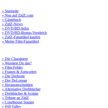
» Startseite
» Neu auf ZidZ.com
» Gästebuch
» ZidZ-News
» DVD/BD-Infos
» DVD/BD-Bonus-Vergleich
» ZidZ-Fanartikel kaufen
» Meine Film-Fanartikel
» Die Charaktere
» Wusstest Du das?
» Film-Fehler
» Fragen & Antworten
» Die Drehorte
» Der DeLorean
» Herausgeschnitten
» Alternative Drehbücher
» Drehbücher & Scripte
» Tribute an ZidZ
» Courthouse Square
» Hill Valley