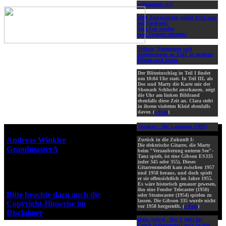
willsmith68 (37)
2000 Zeitreisenden gefällt ZidZ.com
auf Facebook!
Jetzt Fan werden
und Updates erhalten!
Tribute, Hommagen und
Anlehnungen an ZidZ in anderen
Filmen und Serien
Der Blitzeinschlag in Teil I findet
um 10:04 Uhr statt. In Teil III, als
Doc und Marty die Karte mir der
Shonash Schlucht anschauen, zeigt
die Uhr am linken Bildrand
ebenfalls diese Zeit an. Clara steht
in ihrem violetten Kleid ebenfalls
davor. (
» Foto
)
Sneakers - Die Lautlosen (1992)
Webseiten-Design © 2001-2026
Andreas Winkler
alias
Zurück in die Zukunft I:
Die elektrische Gitarre, die Marty
GrandmasterA
für ZidZ.com
beim "Verzauberung unterm See"-
Tanz spielt, ist eine Gibson ES335
"Zurück in die Zukunft" steht
(oder 345 oder 355). Dieses
unter Copyright von Universal
Gitarrenmodell kam zwischen 1957
und 1958 heraus, und doch spielt
City Studios, Inc. und Amblin
er sie offensichtlich im Jahre 1955.
Entertainment, Inc.
Es wäre historisch genauer gewesen,
ihn eine Fender Telecaster (1950)
Bitte beachte dazu auch die
oder Stratocaster (1954) spielen zu
lassen. Die Gibson 335 wurde nicht
Copyright-Hinweise im
vor 1958 hergestellt. (
» Foto
)
Disclaimer
!
Hans Sarpei - Das T steht für
Coach (tributsarpei1.jpg):
In den