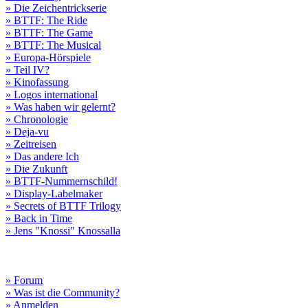
» Die Zeichentrickserie
» BTTF: The Ride
» BTTF: The Game
» BTTF: The Musical
» Europa-Hörspiele
» Teil IV?
» Kinofassung
» Logos international
» Was haben wir gelernt?
» Chronologie
» Deja-vu
» Zeitreisen
» Das andere Ich
» Die Zukunft
» BTTF-Nummernschild!
» Display-Labelmaker
» Secrets of BTTF Trilogy
» Back in Time
» Jens "Knossi" Knossalla
» Forum
» Was ist die Community?
» Anmelden