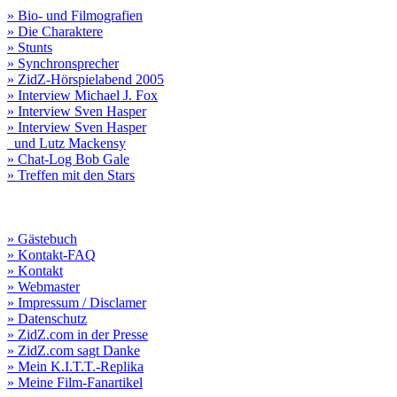
» Bio- und Filmografien
» Die Charaktere
» Stunts
» Synchronsprecher
» ZidZ-Hörspielabend 2005
» Interview Michael J. Fox
» Interview Sven Hasper
» Interview Sven Hasper
und Lutz Mackensy
» Chat-Log Bob Gale
» Treffen mit den Stars
» Gästebuch
» Kontakt-FAQ
» Kontakt
» Webmaster
» Impressum / Disclamer
» Datenschutz
» ZidZ.com in der Presse
» ZidZ.com sagt Danke
» Mein K.I.T.T.-Replika
» Meine Film-Fanartikel