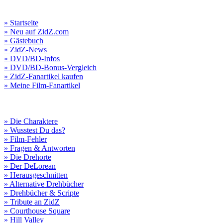
» Startseite
» Neu auf ZidZ.com
» Gästebuch
» ZidZ-News
» DVD/BD-Infos
» DVD/BD-Bonus-Vergleich
» ZidZ-Fanartikel kaufen
» Meine Film-Fanartikel
» Die Charaktere
» Wusstest Du das?
» Film-Fehler
» Fragen & Antworten
» Die Drehorte
» Der DeLorean
» Herausgeschnitten
» Alternative Drehbücher
» Drehbücher & Scripte
» Tribute an ZidZ
» Courthouse Square
» Hill Valley