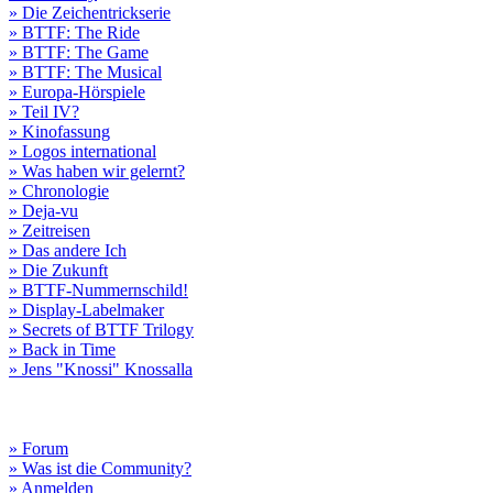
» Die Zeichentrickserie
» BTTF: The Ride
» BTTF: The Game
» BTTF: The Musical
» Europa-Hörspiele
» Teil IV?
» Kinofassung
» Logos international
» Was haben wir gelernt?
» Chronologie
» Deja-vu
» Zeitreisen
» Das andere Ich
» Die Zukunft
» BTTF-Nummernschild!
» Display-Labelmaker
» Secrets of BTTF Trilogy
» Back in Time
» Jens "Knossi" Knossalla
» Forum
» Was ist die Community?
» Anmelden