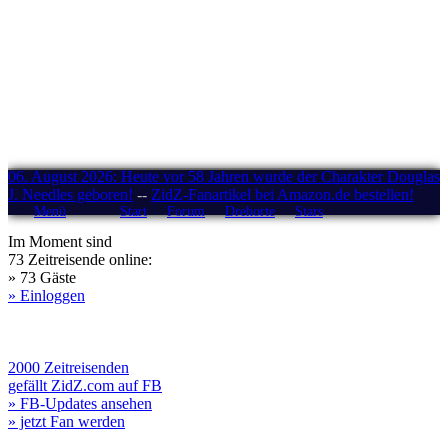
06. August 2026: Heute vor 58 Jahren wurde der Charakter Douglas
J. Needles geboren!
--
ZidZ-Fanartikel bei Amazon.de bestellen!
Menü
Start
Forum
Drehorte
Stars
Im Moment sind
73 Zeitreisende online:
» 73 Gäste
» Einloggen
2000 Zeitreisenden
gefällt ZidZ.com auf FB
» FB-Updates ansehen
» jetzt Fan werden