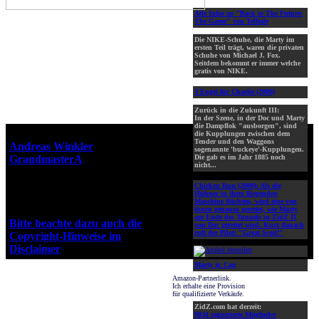
Alle Infos zu "Back to The Future:
The Game" von Telltale
Die NIKE-Schuhe, die Marty im
ersten Teil trägt, waren die privaten
Schuhe von Michael J. Fox.
Seitdem bekommt er immer welche
gratis von NIKE.
3 Engel für Charlie (2000)
Zurück in die Zukunft III:
In der Szene, in der Doc und Marty
die Dampflok "ausborgen", sind
Webseiten-Design © 2001-2026
die Kupplungen zwischen dem
Tender und den Waggons
Andreas Winkler
alias
sogenannte 'buckeye'-Kupplungen.
GrandmasterA
für ZidZ.com
Die gab es im Jahr 1885 noch
nicht...
"Zurück in die Zukunft" steht
unter Copyright von Universal
Chicken Run (2000):
Als die
Hühner in ihrer fliegenden
City Studios, Inc. und Amblin
Maschine flüchten, wird eine von
Entertainment, Inc.
ihnen genauso gerettet, wie Marty
am Ende des Tunnels in ZidZ II
Bitte beachte dazu auch die
von Doc gerettet wird. Kurz danach
ruft der Pilot: "Great Scott!"
Copyright-Hinweise im
Disclaimer
!
Marty jr. Cap
Amazon-Partnerlink.
Ich erhalte eine Provision
für qualifizierte Verkäufe.
ZidZ.com hat derzeit:
9034 registrierte Mitglieder