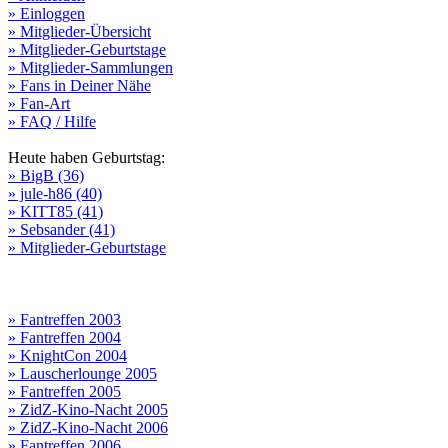
» Einloggen
» Mitglieder-Übersicht
» Mitglieder-Geburtstage
» Mitglieder-Sammlungen
» Fans in Deiner Nähe
» Fan-Art
» FAQ / Hilfe
Heute haben Geburtstag:
» BigB (36)
» jule-h86 (40)
» KITT85 (41)
» Sebsander (41)
» Mitglieder-Geburtstage
» Fantreffen 2003
» Fantreffen 2004
» KnightCon 2004
» Lauscherlounge 2005
» Fantreffen 2005
» ZidZ-Kino-Nacht 2005
» ZidZ-Kino-Nacht 2006
» Fantreffen 2006