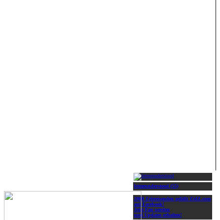
letmeunderstood (55)
2000 Zeitreisenden gefällt ZidZ.com
auf Facebook!
Jetzt Fan werden
und Updates erhalten!