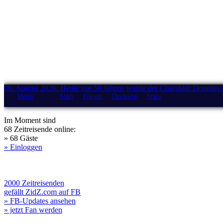
06. August 2026: Heute vor 58 Jahren wurde der Charakter Douglas 
Menü
Start
Forum
Drehorte
Stars
Im Moment sind
68 Zeitreisende online:
» 68 Gäste
» Einloggen
2000 Zeitreisenden
gefällt ZidZ.com auf FB
» FB-Updates ansehen
» jetzt Fan werden