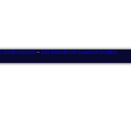
J. Needles geboren!
--
ZidZ-Fanartikel bei Amazon.de bestellen!