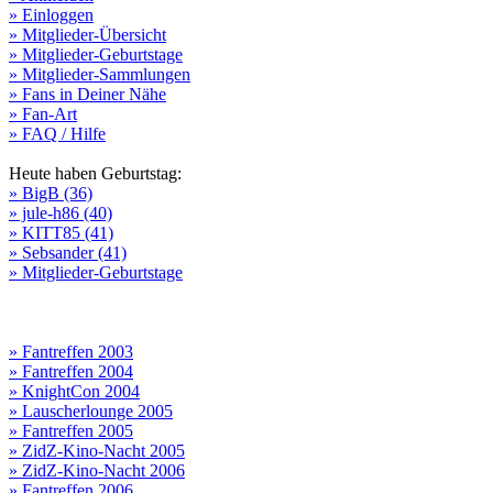
» Einloggen
» Mitglieder-Übersicht
» Mitglieder-Geburtstage
» Mitglieder-Sammlungen
» Fans in Deiner Nähe
» Fan-Art
» FAQ / Hilfe
Heute haben Geburtstag:
» BigB (36)
» jule-h86 (40)
» KITT85 (41)
» Sebsander (41)
» Mitglieder-Geburtstage
» Fantreffen 2003
» Fantreffen 2004
» KnightCon 2004
» Lauscherlounge 2005
» Fantreffen 2005
» ZidZ-Kino-Nacht 2005
» ZidZ-Kino-Nacht 2006
» Fantreffen 2006