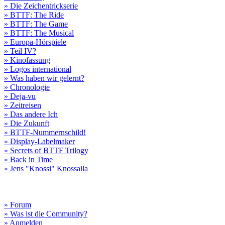
» Die Zeichentrickserie
» BTTF: The Ride
» BTTF: The Game
» BTTF: The Musical
» Europa-Hörspiele
» Teil IV?
» Kinofassung
» Logos international
» Was haben wir gelernt?
» Chronologie
» Deja-vu
» Zeitreisen
» Das andere Ich
» Die Zukunft
» BTTF-Nummernschild!
» Display-Labelmaker
» Secrets of BTTF Trilogy
» Back in Time
» Jens "Knossi" Knossalla
» Forum
» Was ist die Community?
» Anmelden