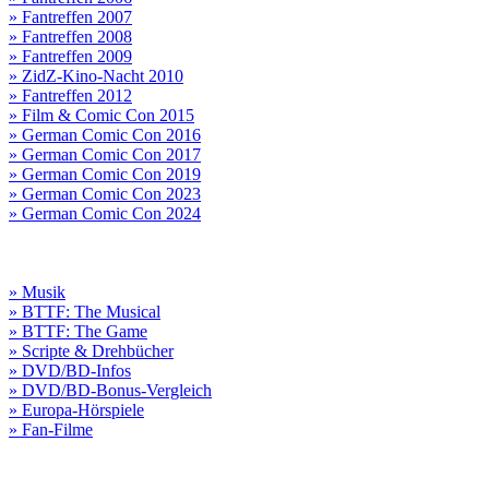
» Fantreffen 2007
» Fantreffen 2008
» Fantreffen 2009
» ZidZ-Kino-Nacht 2010
» Fantreffen 2012
» Film & Comic Con 2015
» German Comic Con 2016
» German Comic Con 2017
» German Comic Con 2019
» German Comic Con 2023
» German Comic Con 2024
» Musik
» BTTF: The Musical
» BTTF: The Game
» Scripte & Drehbücher
» DVD/BD-Infos
» DVD/BD-Bonus-Vergleich
» Europa-Hörspiele
» Fan-Filme