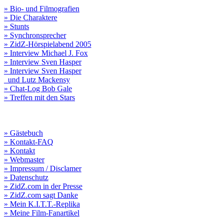
» Bio- und Filmografien
» Die Charaktere
» Stunts
» Synchronsprecher
» ZidZ-Hörspielabend 2005
» Interview Michael J. Fox
» Interview Sven Hasper
» Interview Sven Hasper
und Lutz Mackensy
» Chat-Log Bob Gale
» Treffen mit den Stars
» Gästebuch
» Kontakt-FAQ
» Kontakt
» Webmaster
» Impressum / Disclamer
» Datenschutz
» ZidZ.com in der Presse
» ZidZ.com sagt Danke
» Mein K.I.T.T.-Replika
» Meine Film-Fanartikel