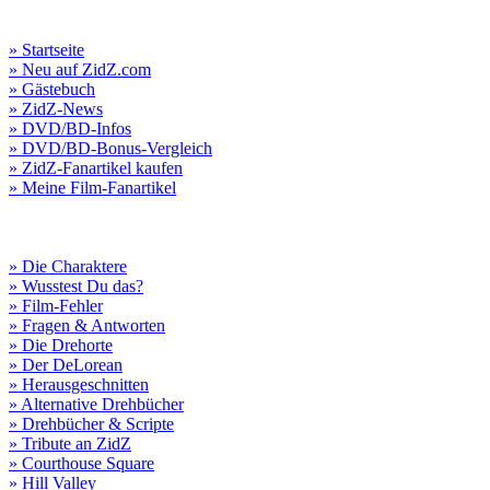
» Startseite
» Neu auf ZidZ.com
» Gästebuch
» ZidZ-News
» DVD/BD-Infos
» DVD/BD-Bonus-Vergleich
» ZidZ-Fanartikel kaufen
» Meine Film-Fanartikel
» Die Charaktere
» Wusstest Du das?
» Film-Fehler
» Fragen & Antworten
» Die Drehorte
» Der DeLorean
» Herausgeschnitten
» Alternative Drehbücher
» Drehbücher & Scripte
» Tribute an ZidZ
» Courthouse Square
» Hill Valley