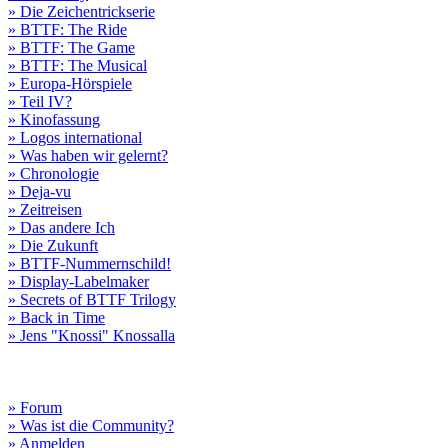
» Die Zeichentrickserie
» BTTF: The Ride
» BTTF: The Game
» BTTF: The Musical
» Europa-Hörspiele
» Teil IV?
» Kinofassung
» Logos international
» Was haben wir gelernt?
» Chronologie
» Deja-vu
» Zeitreisen
» Das andere Ich
» Die Zukunft
» BTTF-Nummernschild!
» Display-Labelmaker
» Secrets of BTTF Trilogy
» Back in Time
» Jens "Knossi" Knossalla
» Forum
» Was ist die Community?
» Anmelden