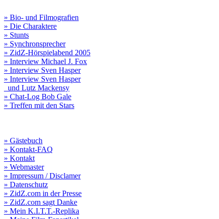
» Bio- und Filmografien
» Die Charaktere
» Stunts
» Synchronsprecher
» ZidZ-Hörspielabend 2005
» Interview Michael J. Fox
» Interview Sven Hasper
» Interview Sven Hasper
und Lutz Mackensy
» Chat-Log Bob Gale
» Treffen mit den Stars
» Gästebuch
» Kontakt-FAQ
» Kontakt
» Webmaster
» Impressum / Disclamer
» Datenschutz
» ZidZ.com in der Presse
» ZidZ.com sagt Danke
» Mein K.I.T.T.-Replika