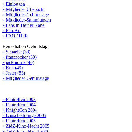
» Einloggen
» Mitglieder-Übersicht
» Mitglieder-Geburtstage
» Mitglieder-Sammlungen
» Fans in Deiner Nähe
» Fan-Art
» FAQ / Hilfe
Heute haben Geburtstag:
» Schaelle (38)
» franzzocker (39)
» jackmorris (40)
» Erik (49)
» Jester (53)
» Mitglieder-Geburtstage
» Fantreffen 2003
» Fantreffen 2004
» KnightCon 2004
» Lauscherlounge 2005
» Fantreffen 2005
» ZidZ-Kino-Nacht 2005
» ZidZ-Kino-Nacht 2006