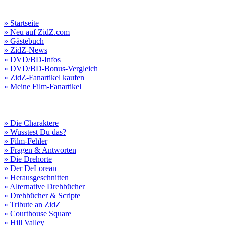
» Startseite
» Neu auf ZidZ.com
» Gästebuch
» ZidZ-News
» DVD/BD-Infos
» DVD/BD-Bonus-Vergleich
» ZidZ-Fanartikel kaufen
» Meine Film-Fanartikel
» Die Charaktere
» Wusstest Du das?
» Film-Fehler
» Fragen & Antworten
» Die Drehorte
» Der DeLorean
» Herausgeschnitten
» Alternative Drehbücher
» Drehbücher & Scripte
» Tribute an ZidZ
» Courthouse Square
» Hill Valley