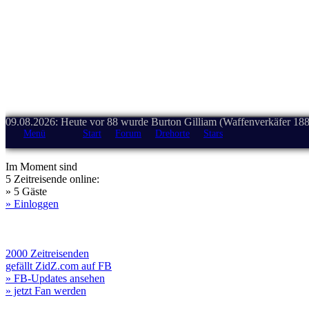
09.08.2026: Heute vor 88 wurde Burton Gilliam (Waffenverkäfer 188
Menü
Start
Forum
Drehorte
Stars
Im Moment sind
5 Zeitreisende online:
» 5 Gäste
» Einloggen
2000 Zeitreisenden
gefällt ZidZ.com auf FB
» FB-Updates ansehen
» jetzt Fan werden