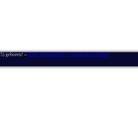
5) geboren! --
ZidZ-Fanartikel bei Amazon.de bestellen!