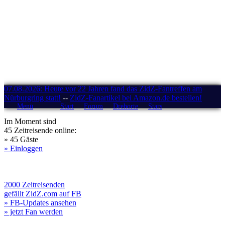
07.08.2026: Heute vor 22 Jahren fand das ZidZ-Fantreffen am
Nürburgring statt!
--
ZidZ-Fanartikel bei Amazon.de bestellen!
Menü
Start
Forum
Drehorte
Stars
Im Moment sind
45 Zeitreisende online:
» 45 Gäste
» Einloggen
2000 Zeitreisenden
gefällt ZidZ.com auf FB
» FB-Updates ansehen
» jetzt Fan werden