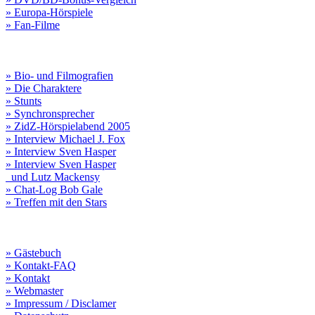
» Europa-Hörspiele
» Fan-Filme
» Bio- und Filmografien
» Die Charaktere
» Stunts
» Synchronsprecher
» ZidZ-Hörspielabend 2005
» Interview Michael J. Fox
» Interview Sven Hasper
» Interview Sven Hasper
und Lutz Mackensy
» Chat-Log Bob Gale
» Treffen mit den Stars
» Gästebuch
» Kontakt-FAQ
» Kontakt
» Webmaster
» Impressum / Disclamer