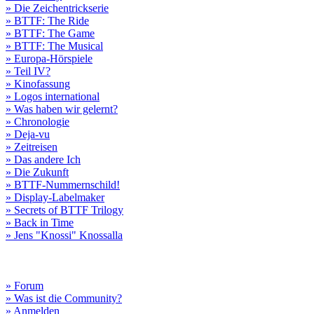
» Die Zeichentrickserie
» BTTF: The Ride
» BTTF: The Game
» BTTF: The Musical
» Europa-Hörspiele
» Teil IV?
» Kinofassung
» Logos international
» Was haben wir gelernt?
» Chronologie
» Deja-vu
» Zeitreisen
» Das andere Ich
» Die Zukunft
» BTTF-Nummernschild!
» Display-Labelmaker
» Secrets of BTTF Trilogy
» Back in Time
» Jens "Knossi" Knossalla
» Forum
» Was ist die Community?
» Anmelden