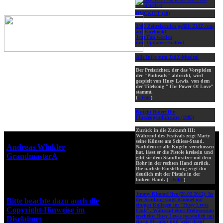
DMCKITT (30)
2000 Zeitreisenden gefällt ZidZ.com
auf Facebook!
Jetzt Fan werden
und Updates erhalten!
Alle Infos zum ZidZ-Musical
Der Preisrichter, der das Vorspielen
der "Pinheads" abbricht, wird
gespielt von Huey Lewis, von dem
der Titelsong "The Power Of Love"
stammt.
(
» Foto
)
Knight Rider: Die
Flugzeugentführung (1985)
Zurück in die Zukunft III:
Während des Festivals zeigt Marty
Webseiten-Design © 2001-2026
seine Künste am Schiess-Stand.
Andreas Winkler
alias
Nachdem er alle Kugeln verschossen
hat, lässt er die Pistole kreiseln und
GrandmasterA
für ZidZ.com
gibt sie dem Standbesitzer mit dem
Rohr in der rechten Hand zurück.
"Zurück in die Zukunft" steht
Die nächste Einstellung zeigt ihn
unter Copyright von Universal
deutlich mit der Pistole in der
linken Hand. (
» Fotos
)
City Studios, Inc. und Amblin
Entertainment, Inc.
Jimmy Kimmel live (28.02.2012):
In
Bitte beachte dazu auch die
der Sendung singt Kimmel mit
einigen Kollegen im "Huey Lewis
Copyright-Hinweise im
Club". Während einer Probesession
erscheint Huey Lewis persönlich mit
Disclaimer
!
einem Megafon und weist drauf