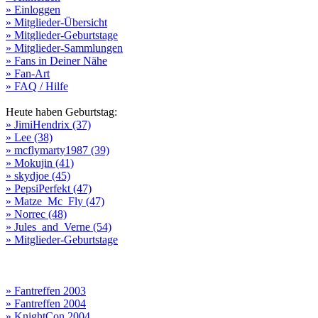
» Einloggen
» Mitglieder-Übersicht
» Mitglieder-Geburtstage
» Mitglieder-Sammlungen
» Fans in Deiner Nähe
» Fan-Art
» FAQ / Hilfe
Heute haben Geburtstag:
» JimiHendrix (37)
» Lee (38)
» mcflymarty1987 (39)
» Mokujin (41)
» skydjoe (45)
» PepsiPerfekt (47)
» Matze_Mc_Fly (47)
» Norrec (48)
» Jules_and_Verne (54)
» Mitglieder-Geburtstage
» Fantreffen 2003
» Fantreffen 2004
» KnightCon 2004