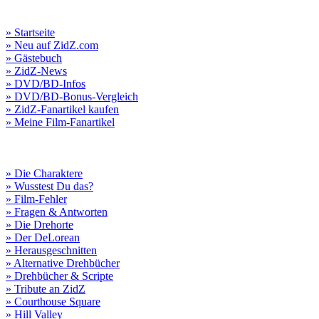
» Startseite
» Neu auf ZidZ.com
» Gästebuch
» ZidZ-News
» DVD/BD-Infos
» DVD/BD-Bonus-Vergleich
» ZidZ-Fanartikel kaufen
» Meine Film-Fanartikel
» Die Charaktere
» Wusstest Du das?
» Film-Fehler
» Fragen & Antworten
» Die Drehorte
» Der DeLorean
» Herausgeschnitten
» Alternative Drehbücher
» Drehbücher & Scripte
» Tribute an ZidZ
» Courthouse Square
» Hill Valley