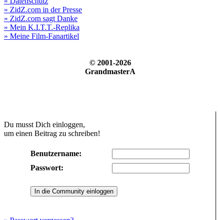
» Datenschutz
» ZidZ.com in der Presse
» ZidZ.com sagt Danke
» Mein K.I.T.T.-Replika
» Meine Film-Fanartikel
© 2001-2026
GrandmasterA
Du musst Dich einloggen,
um einen Beitrag zu schreiben!
Benutzername:
Passwort: