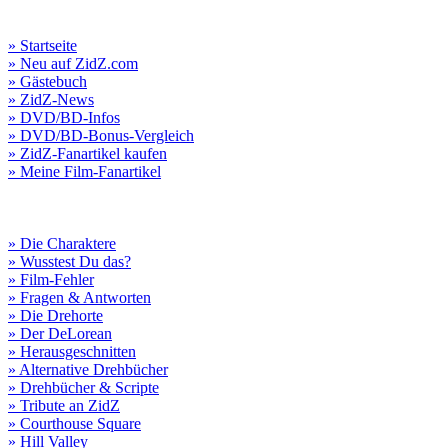
» Startseite
» Neu auf ZidZ.com
» Gästebuch
» ZidZ-News
» DVD/BD-Infos
» DVD/BD-Bonus-Vergleich
» ZidZ-Fanartikel kaufen
» Meine Film-Fanartikel
» Die Charaktere
» Wusstest Du das?
» Film-Fehler
» Fragen & Antworten
» Die Drehorte
» Der DeLorean
» Herausgeschnitten
» Alternative Drehbücher
» Drehbücher & Scripte
» Tribute an ZidZ
» Courthouse Square
» Hill Valley