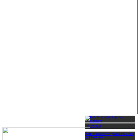
HaRrY (41)
2000 Zeitreisenden gefällt ZidZ.com
auf Facebook!