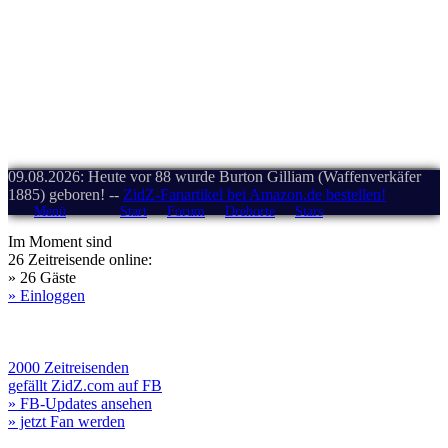
09.08.2026: Heute vor 88 wurde Burton Gilliam (Waffenverkäfer
1885) geboren! --
ZidZ-Fanartikel bei Amazon.de bestellen!
Menü
Start
Forum
Drehorte
Stars
Im Moment sind
26 Zeitreisende online:
» 26 Gäste
» Einloggen
2000 Zeitreisenden
gefällt ZidZ.com auf FB
» FB-Updates ansehen
» jetzt Fan werden