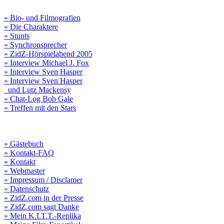
» Bio- und Filmografien
» Die Charaktere
» Stunts
» Synchronsprecher
» ZidZ-Hörspielabend 2005
» Interview Michael J. Fox
» Interview Sven Hasper
» Interview Sven Hasper
und Lutz Mackensy
» Chat-Log Bob Gale
» Treffen mit den Stars
» Gästebuch
» Kontakt-FAQ
» Kontakt
» Webmaster
» Impressum / Disclamer
» Datenschutz
» ZidZ.com in der Presse
» ZidZ.com sagt Danke
» Mein K.I.T.T.-Replika