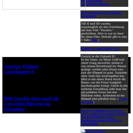
Jetzt Fan werden
und Updates erhalten!
Scripte, Dialoge und Drehbuch-
Vorentwürfe
Teil II und III wurden
ursprünglich als eine Fortsetzung
mit dem Titel "Paradox"
geschrieben. Aber es war zu teuer
für einen Film. Deshalb gibt es nun
3 Teile (
Infos
)
Gefahr aus dem Weltall (1953)
Zurück in die Zukunft II:
In der Szene, wo Marty Griff und
Webseiten-Design © 2001-2026
seiner Gang ausweicht, indem er
Andreas Winkler
alias
von seinem Hoverboard ins Wasser
springt, werden seine Haare nass
GrandmasterA
für ZidZ.com
und der Himmel ist grau. Nachdem
seine Jacke ihn trockengefönt hat,
"Zurück in die Zukunft" steht
fährt er mit seiner Hand durch die
unter Copyright von Universal
Haare, was die Frisur komplett
durcheinander bringt. Gleich in der
City Studios, Inc. und Amblin
nächsten Einstellung sieht man ihn
Entertainment, Inc.
mit perfekter Frisur mit den
Mädchen reden. Außerdem ist der
Bitte beachte dazu auch die
Himmel jetzt plötzlich blau. (
» Fotos
der Szene
)
Copyright-Hinweise im
Disclaimer
!
IKEA:
Im Rahmen des "Future
Days" postete IKEA am 21.10.2015
eine Bauanleitung für ein
Hoverboard namens HÖVA auf
Social Media.