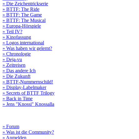
» Die Zeichentrickserie
» BTTF: The Ride
» BTTF: The Game
» BTTF: The Musical
» Europa-Hörspiele
» Teil IV?
» Kinofassung
» Logos international
» Was haben wir gelernt?
» Chronologie
» Deja-vu
» Zeitreisen
» Das andere Ich
» Die Zukunft
» BTTF-Nummernschild!
» Display-Labelmaker
» Secrets of BTTF Trilogy
» Back in Time
» Jens "Knossi" Knossalla
» Forum
» Was ist die Community?
» Anmelden