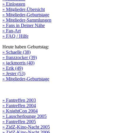
» Einloggen
» Mitglieder-Übersicht
» Mitglieder-Geburtstage
» Mitglieder-Sammlungen
» Fans in Deiner Nähe
» Fan-Art
» FAQ / Hilfe
Heute haben Geburtstag:
» Schaelle (38)
» franzzocker (39)
» jackmorris (40)
» Erik (49)
» Jester (53)
» Mitglieder-Geburtstage
» Fantreffen 2003
» Fantreffen 2004
» KnightCon 2004
» Lauscherlounge 2005
» Fantreffen 2005
» ZidZ-Kino-Nacht 2005
» ZidZ-Kino-Nacht 2006