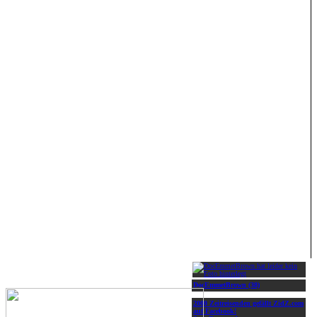
DocEmmetBrown (38)
2000 Zeitreisenden gefällt ZidZ.com
auf Facebook!