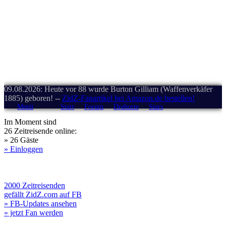
09.08.2026: Heute vor 88 wurde Burton Gilliam (Waffenverkäfer
1885) geboren! --
ZidZ-Fanartikel bei Amazon.de bestellen!
Menü
Start
Forum
Drehorte
Stars
Im Moment sind
26 Zeitreisende online:
» 26 Gäste
» Einloggen
2000 Zeitreisenden
gefällt ZidZ.com auf FB
» FB-Updates ansehen
» jetzt Fan werden