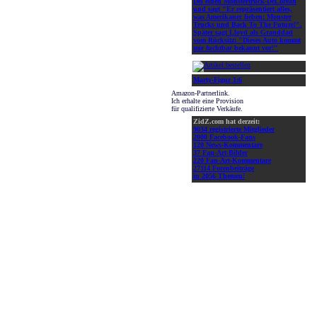
Del einen Monstertruck-DeLorean
und sagt "Er repräsentiert alles,
was Amerikaner lieben: Monster
Trucks und Back To The Future!".
Später sagt Lloyd als Granddad
vom Rücksitz: "Dieses Auto kommt
mir fuchtbar bekannt vor!"
Marty-Figur 1:6
Amazon-Partnerlink.
Ich erhalte eine Provision
für qualifizierte Verkäufe.
ZidZ.com hat derzeit:
9034 registrierte Mitglieder
2000 Facebook-Fans
120 News-Kommentare
37 Fan-Art-Bilder
220 Fan-Art-Kommentare
27114 Forenbeiträge
in 2056 Themen!