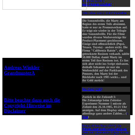
Jetzt Fan werden
und Updates erhalten!
Alles über unsere ZidZ-Fantreffen
Die Sonnenbrille, die Marty am
Beginn des ersten Teils abnimmt,
hatte er nur zu Promozwecken auf.
Er trägt nie wieder in der Trilogie
eine Sonnenbrille. Für die Filme
wurden diverse Werbeverträge für
Product-Placement geschlossen.
Einige sind offensichtlich (Pepsi,
Texaco, Toyota) - andere nicht. Die
Firma "California Raisin", die
getrocknete Rosinen verkauft, zahlte
50.000 Dollar, damit Marty im
ersten Teil ihre Rosinen isst. Es lies
Webseiten-Design © 2001-2026
sich aber nicht ins Script einbauen,
Andreas Winkler
alias
deshalb bekamen sie nur ein
Werbeschild auf der Parkbank des
GrandmasterA
für ZidZ.com
Penners, den Marty bei der
Rückkehr nach 1985 weckt... und
"Zurück in die Zukunft" steht
ihr Geld zurück!
unter Copyright von Universal
City Studios, Inc. und Amblin
Der Chef (1967)
Entertainment, Inc.
Zurück in die Zukunft I:
Bitte beachte dazu auch die
Die Zeitanzeige beim Zeitreise-
Experiment Nummer 1 müsste als
Copyright-Hinweise im
Zielzeit den 26.10.1985, 01:21 Uhr
Disclaimer
!
anzeigen. Auf dem Display stehen
allerdings ganz andere Zahlen... (
»
Foto
)
Kings of Van Nuys (2012):
Im
Piloten einer nicht weitergeführten
Serie mit Christopher Lloyd besorgt