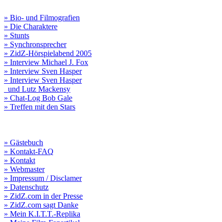
» Bio- und Filmografien
» Die Charaktere
» Stunts
» Synchronsprecher
» ZidZ-Hörspielabend 2005
» Interview Michael J. Fox
» Interview Sven Hasper
» Interview Sven Hasper
und Lutz Mackensy
» Chat-Log Bob Gale
» Treffen mit den Stars
» Gästebuch
» Kontakt-FAQ
» Kontakt
» Webmaster
» Impressum / Disclamer
» Datenschutz
» ZidZ.com in der Presse
» ZidZ.com sagt Danke
» Mein K.I.T.T.-Replika