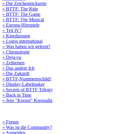
» Die Zeichentrickserie
» BTTF: The Ride
» BTTF: The Game
» BTTF: The Musical
» Europa-Hörspiele
» Teil IV?
» Kinofassung
» Logos international
» Was haben wir gelernt?
» Chronologie
» Deja-vu
» Zeitreisen
» Das andere Ich
» Die Zukunft
» BTTF-Nummernschild!
» Display-Labelmaker
» Secrets of BTTF Trilogy
» Back in Time
» Jens "Knossi" Knossalla
» Forum
» Was ist die Community?
» Anmelden