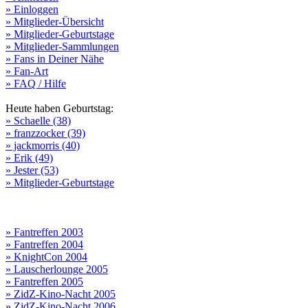
» Einloggen
» Mitglieder-Übersicht
» Mitglieder-Geburtstage
» Mitglieder-Sammlungen
» Fans in Deiner Nähe
» Fan-Art
» FAQ / Hilfe
Heute haben Geburtstag:
» Schaelle (38)
» franzzocker (39)
» jackmorris (40)
» Erik (49)
» Jester (53)
» Mitglieder-Geburtstage
» Fantreffen 2003
» Fantreffen 2004
» KnightCon 2004
» Lauscherlounge 2005
» Fantreffen 2005
» ZidZ-Kino-Nacht 2005
» ZidZ-Kino-Nacht 2006