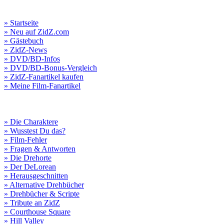
» Startseite
» Neu auf ZidZ.com
» Gästebuch
» ZidZ-News
» DVD/BD-Infos
» DVD/BD-Bonus-Vergleich
» ZidZ-Fanartikel kaufen
» Meine Film-Fanartikel
» Die Charaktere
» Wusstest Du das?
» Film-Fehler
» Fragen & Antworten
» Die Drehorte
» Der DeLorean
» Herausgeschnitten
» Alternative Drehbücher
» Drehbücher & Scripte
» Tribute an ZidZ
» Courthouse Square
» Hill Valley