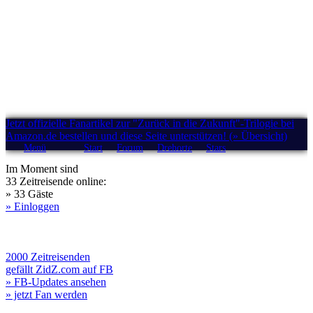
Jetzt offizielle Fanartikel zur "Zurück in die Zukunft"-Trilogie bei
Amazon.de bestellen und diese Seite unterstützen! (» Übersicht)
Menü
Start
Forum
Drehorte
Stars
Im Moment sind
33 Zeitreisende online:
» 33 Gäste
» Einloggen
2000 Zeitreisenden
gefällt ZidZ.com auf FB
» FB-Updates ansehen
» jetzt Fan werden