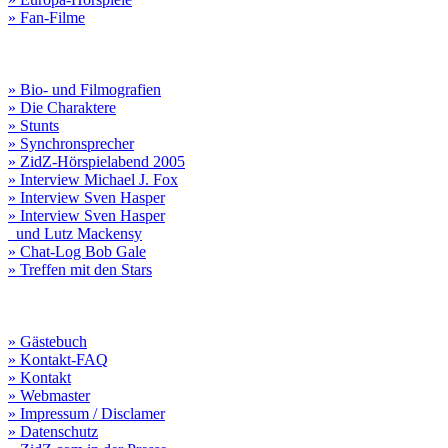
» Fan-Filme
» Bio- und Filmografien
» Die Charaktere
» Stunts
» Synchronsprecher
» ZidZ-Hörspielabend 2005
» Interview Michael J. Fox
» Interview Sven Hasper
» Interview Sven Hasper
und Lutz Mackensy
» Chat-Log Bob Gale
» Treffen mit den Stars
» Gästebuch
» Kontakt-FAQ
» Kontakt
» Webmaster
» Impressum / Disclamer
» Datenschutz