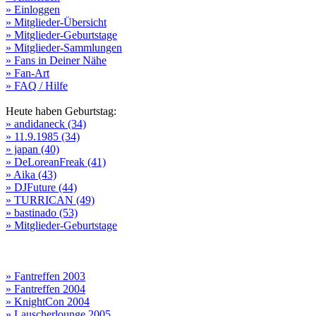
» Einloggen
» Mitglieder-Übersicht
» Mitglieder-Geburtstage
» Mitglieder-Sammlungen
» Fans in Deiner Nähe
» Fan-Art
» FAQ / Hilfe
Heute haben Geburtstag:
» andidaneck (34)
» 11.9.1985 (34)
» japan (40)
» DeLoreanFreak (41)
» Aika (43)
» DJFuture (44)
» TURRICAN (49)
» bastinado (53)
» Mitglieder-Geburtstage
» Fantreffen 2003
» Fantreffen 2004
» KnightCon 2004
» Lauscherlounge 2005