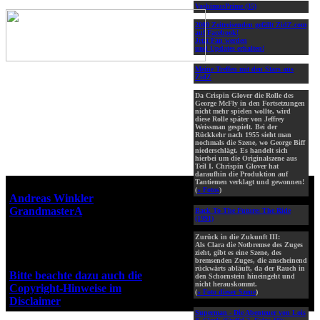
VashimusPrime (35)
2000 Zeitreisenden gefällt ZidZ.com
auf Facebook!
Jetzt Fan werden
und Updates erhalten!
Meine Treffen mit den Stars aus
ZidZ
Da Crispin Glover die Rolle des
George McFly in den Fortsetzungen
nicht mehr spielen wollte, wird
diese Rolle später von Jeffrey
Weissman gespielt. Bei der
Rückkehr nach 1955 sieht man
nochmals die Szene, wo George Biff
niederschlägt. Es handelt sich
hierbei um die Originalszene aus
Teil I. Chrispin Glover hat
daraufhin die Produktion auf
Tantiemen verklagt und gewonnen!
Webseiten-Design © 2001-2026
(
» Fotos
)
Andreas Winkler
alias
GrandmasterA
für ZidZ.com
Back To The Future: The Ride
(1991)
"Zurück in die Zukunft" steht
unter Copyright von Universal
Zurück in die Zukunft III:
Als Clara die Notbremse des Zuges
City Studios, Inc. und Amblin
zieht, gibt es eine Szene, des
Entertainment, Inc.
bremsenden Zuges, die anscheinend
rückwärts abläuft, da der Rauch in
Bitte beachte dazu auch die
den Schornstein hineingeht und
nicht herauskommt.
Copyright-Hinweise im
(
» Foto dieser Szene
)
Disclaimer
!
Superman - Die Abenteuer von Lois