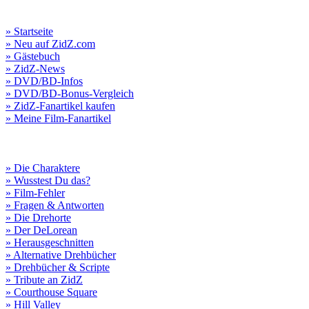
» Startseite
» Neu auf ZidZ.com
» Gästebuch
» ZidZ-News
» DVD/BD-Infos
» DVD/BD-Bonus-Vergleich
» ZidZ-Fanartikel kaufen
» Meine Film-Fanartikel
» Die Charaktere
» Wusstest Du das?
» Film-Fehler
» Fragen & Antworten
» Die Drehorte
» Der DeLorean
» Herausgeschnitten
» Alternative Drehbücher
» Drehbücher & Scripte
» Tribute an ZidZ
» Courthouse Square
» Hill Valley