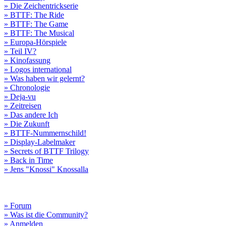
» Die Zeichentrickserie
» BTTF: The Ride
» BTTF: The Game
» BTTF: The Musical
» Europa-Hörspiele
» Teil IV?
» Kinofassung
» Logos international
» Was haben wir gelernt?
» Chronologie
» Deja-vu
» Zeitreisen
» Das andere Ich
» Die Zukunft
» BTTF-Nummernschild!
» Display-Labelmaker
» Secrets of BTTF Trilogy
» Back in Time
» Jens "Knossi" Knossalla
» Forum
» Was ist die Community?
» Anmelden