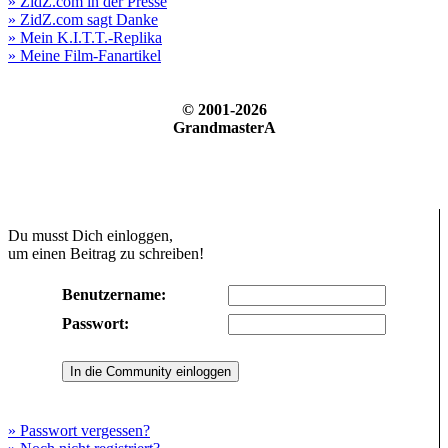
» ZidZ.com in der Presse
» ZidZ.com sagt Danke
» Mein K.I.T.T.-Replika
» Meine Film-Fanartikel
© 2001-2026
GrandmasterA
Du musst Dich einloggen,
um einen Beitrag zu schreiben!
Benutzername:
Passwort:
» Passwort vergessen?