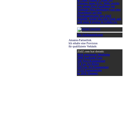
& Clark (Staffel 2, Folge 18):
Zeitreise-Autor H.G. Wells spricht
von einem Flux-Faszillator (im
Original: Flux facilitator), was eine
Anspielung auf den
Fluxkompensator aus ZidZ
darstellt. Später löst sich Clark auf,
weil seine Existenz in Gefahr ist.
Die Zeichentrickserie
Amazon-Partnerlink.
Ich erhalte eine Provision
für qualifizierte Verkäufe.
ZidZ.com hat derzeit:
9034 registrierte Mitglieder
2000 Facebook-Fans
120 News-Kommentare
37 Fan-Art-Bilder
220 Fan-Art-Kommentare
27112 Forenbeiträge
in 2056 Themen!