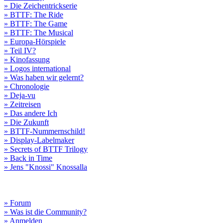
» Die Zeichentrickserie
» BTTF: The Ride
» BTTF: The Game
» BTTF: The Musical
» Europa-Hörspiele
» Teil IV?
» Kinofassung
» Logos international
» Was haben wir gelernt?
» Chronologie
» Deja-vu
» Zeitreisen
» Das andere Ich
» Die Zukunft
» BTTF-Nummernschild!
» Display-Labelmaker
» Secrets of BTTF Trilogy
» Back in Time
» Jens "Knossi" Knossalla
» Forum
» Was ist die Community?
» Anmelden