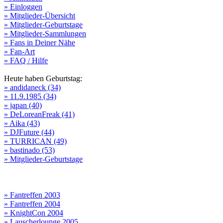
» Einloggen
» Mitglieder-Übersicht
» Mitglieder-Geburtstage
» Mitglieder-Sammlungen
» Fans in Deiner Nähe
» Fan-Art
» FAQ / Hilfe
Heute haben Geburtstag:
» andidaneck (34)
» 11.9.1985 (34)
» japan (40)
» DeLoreanFreak (41)
» Aika (43)
» DJFuture (44)
» TURRICAN (49)
» bastinado (53)
» Mitglieder-Geburtstage
» Fantreffen 2003
» Fantreffen 2004
» KnightCon 2004
» Lauscherlounge 2005