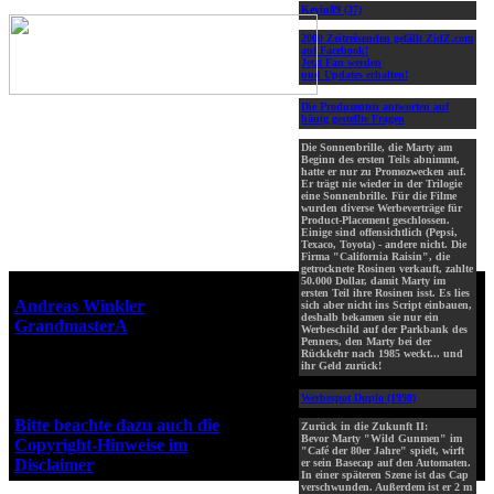
Kevin89 (37)
2000 Zeitreisenden gefällt ZidZ.com
auf Facebook!
Jetzt Fan werden
und Updates erhalten!
Die Produzenten antworten auf
häuig gestellte Fragen
Die Sonnenbrille, die Marty am
Beginn des ersten Teils abnimmt,
hatte er nur zu Promozwecken auf.
Er trägt nie wieder in der Trilogie
eine Sonnenbrille. Für die Filme
wurden diverse Werbeverträge für
Product-Placement geschlossen.
Einige sind offensichtlich (Pepsi,
Texaco, Toyota) - andere nicht. Die
Firma "California Raisin", die
getrocknete Rosinen verkauft, zahlte
50.000 Dollar, damit Marty im
Webseiten-Design © 2001-2026
ersten Teil ihre Rosinen isst. Es lies
Andreas Winkler
alias
sich aber nicht ins Script einbauen,
deshalb bekamen sie nur ein
GrandmasterA
für ZidZ.com
Werbeschild auf der Parkbank des
Penners, den Marty bei der
"Zurück in die Zukunft" steht
Rückkehr nach 1985 weckt... und
unter Copyright von Universal
ihr Geld zurück!
City Studios, Inc. und Amblin
Werbespot Duplo (1998)
Entertainment, Inc.
Bitte beachte dazu auch die
Zurück in die Zukunft II:
Bevor Marty "Wild Gunmen" im
Copyright-Hinweise im
"Café der 80er Jahre" spielt, wirft
Disclaimer
!
er sein Basecap auf den Automaten.
In einer späteren Szene ist das Cap
verschwunden. Außerdem ist er 2 m