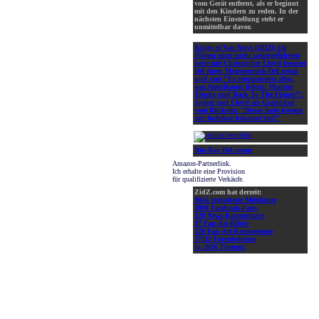
vom Gerät entfernt, als er beginnt
mit den Kindern zu reden. In der
nächsten Einstellung steht er
unmittelbar davor.
Kings of Van Nuys (2012):
Im
Piloten einer nicht weitergeführten
Serie mit Christopher Lloyd besorgt
Del einen Monstertruck-DeLorean
und sagt "Er repräsentiert alles,
was Amerikaner lieben: Monster
Trucks und Back To The Future!".
Später sagt Lloyd als Granddad
vom Rücksitz: "Dieses Auto kommt
mir fuchtbar bekannt vor!"
Blu-Ray DeLorean
Amazon-Partnerlink.
Ich erhalte eine Provision
für qualifizierte Verkäufe.
ZidZ.com hat derzeit:
9034 registrierte Mitglieder
2000 Facebook-Fans
120 News-Kommentare
37 Fan-Art-Bilder
220 Fan-Art-Kommentare
27112 Forenbeiträge
in 2056 Themen!