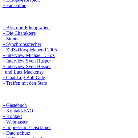
» Fan-Filme
» Bio- und Filmografien
» Die Charaktere
» Stunts
» Synchronsprecher
» ZidZ-Hörspielabend 2005
» Interview Michael J. Fox
» Interview Sven Hasper
» Interview Sven Hasper
und Lutz Mackensy
» Chat-Log Bob Gale
» Treffen mit den Stars
» Gästebuch
» Kontakt-FAQ
» Kontakt
» Webmaster
» Impressum / Disclamer
» Datenschutz