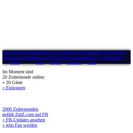
Jetzt offizielle Fanartikel zur "Zurück in die Zukunft"-Trilogie bei
Amazon.de bestellen und diese Seite unterstützen! (» Übersicht)
Menü
Start
Forum
Drehorte
Stars
Im Moment sind
20 Zeitreisende online:
» 20 Gäste
» Einloggen
2000 Zeitreisenden
gefällt ZidZ.com auf FB
» FB-Updates ansehen
» jetzt Fan werden