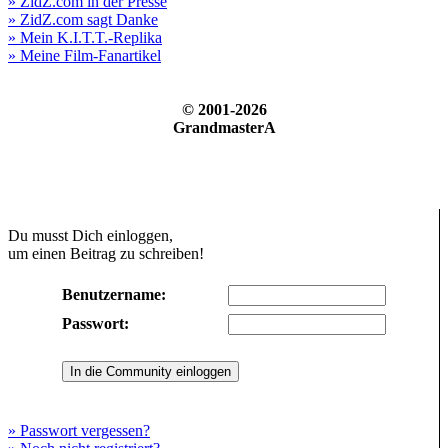
» ZidZ.com in der Presse
» ZidZ.com sagt Danke
» Mein K.I.T.T.-Replika
» Meine Film-Fanartikel
© 2001-2026
GrandmasterA
Du musst Dich einloggen,
um einen Beitrag zu schreiben!
Benutzername:
Passwort:
» Passwort vergessen?