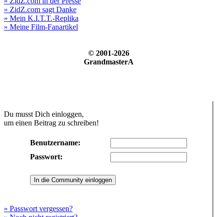
» ZidZ.com in der Presse
» ZidZ.com sagt Danke
» Mein K.I.T.T.-Replika
» Meine Film-Fanartikel
© 2001-2026
GrandmasterA
Du musst Dich einloggen,
um einen Beitrag zu schreiben!
Benutzername:
Passwort:
» Passwort vergessen?