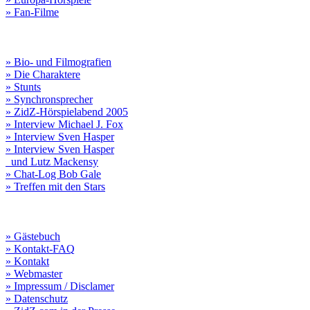
» Fan-Filme
» Bio- und Filmografien
» Die Charaktere
» Stunts
» Synchronsprecher
» ZidZ-Hörspielabend 2005
» Interview Michael J. Fox
» Interview Sven Hasper
» Interview Sven Hasper
und Lutz Mackensy
» Chat-Log Bob Gale
» Treffen mit den Stars
» Gästebuch
» Kontakt-FAQ
» Kontakt
» Webmaster
» Impressum / Disclamer
» Datenschutz