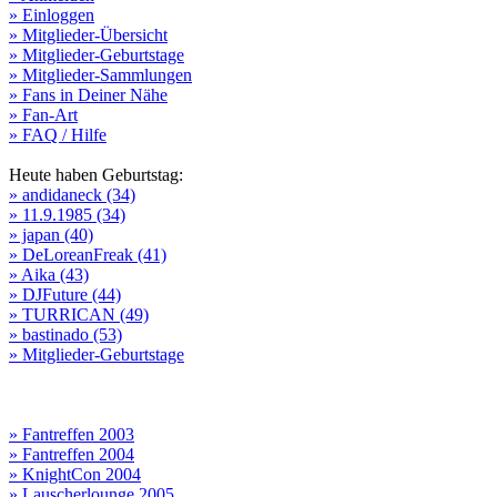
» Einloggen
» Mitglieder-Übersicht
» Mitglieder-Geburtstage
» Mitglieder-Sammlungen
» Fans in Deiner Nähe
» Fan-Art
» FAQ / Hilfe
Heute haben Geburtstag:
» andidaneck (34)
» 11.9.1985 (34)
» japan (40)
» DeLoreanFreak (41)
» Aika (43)
» DJFuture (44)
» TURRICAN (49)
» bastinado (53)
» Mitglieder-Geburtstage
» Fantreffen 2003
» Fantreffen 2004
» KnightCon 2004
» Lauscherlounge 2005