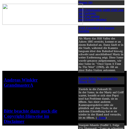
Mamet (38)
2000 Zeitreisenden gefällt ZidZ.com
auf Facebook!
Jetzt Fan werden
und Updates erhalten!
ZidZ-Fanartikel bei Amazon
bestellen
Als Marty das Hill Valley des
Jahres 1885 erreicht, kommt er an
einem Bahnhof an. Dann läuft er in
die Stadt, während die Kamera
langsam über den Bahnhof hinweg
schwebt und anschließend Marty in
weiter Entfernung zeigt. Diese Szene
wurde genauso aufgenommen, wie
eine Szene in "Once Upon A Time
In The West" (1969), als Jill an
einer Bahn-Station ankommt.
Webseiten-Design © 2001-2026
Knight Rider: Der unheimliche
Andreas Winkler
alias
Mönch (1986)
GrandmasterA
für ZidZ.com
Zurück in die Zukunft II:
"Zurück in die Zukunft" steht
In der Szene, in der Marty auf Griff
unter Copyright von Universal
wartet, bestellt er sich eine Pepsi
und hat Probleme damit, sie zu
City Studios, Inc. und Amblin
öffnen. Aus einer anderen
Entertainment, Inc.
Kameraperspektive steht sie
plötzlich auf dem Tisch; in der
Bitte beachte dazu auch die
nächsten Einstellung hat er sie
wieder in der Hand und versucht,
Copyright-Hinweise im
sie zu öffnen. (
» Fotos
)
Disclaimer
!
Stargate Atlantis (Staffel 1, Folge
15): Sheppard: "Ganz zu schweigen