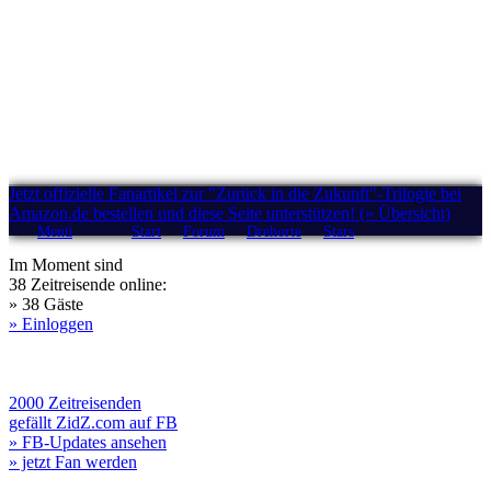
Jetzt offizielle Fanartikel zur "Zurück in die Zukunft"-Trilogie bei
Amazon.de bestellen und diese Seite unterstützen! (» Übersicht)
Menü
Start
Forum
Drehorte
Stars
Im Moment sind
38 Zeitreisende online:
» 38 Gäste
» Einloggen
2000 Zeitreisenden
gefällt ZidZ.com auf FB
» FB-Updates ansehen
» jetzt Fan werden