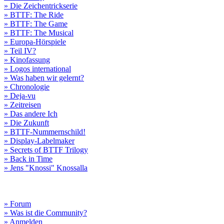
» Die Zeichentrickserie
» BTTF: The Ride
» BTTF: The Game
» BTTF: The Musical
» Europa-Hörspiele
» Teil IV?
» Kinofassung
» Logos international
» Was haben wir gelernt?
» Chronologie
» Deja-vu
» Zeitreisen
» Das andere Ich
» Die Zukunft
» BTTF-Nummernschild!
» Display-Labelmaker
» Secrets of BTTF Trilogy
» Back in Time
» Jens "Knossi" Knossalla
» Forum
» Was ist die Community?
» Anmelden