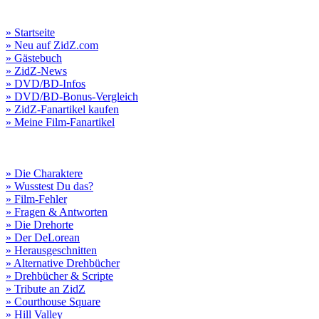
» Startseite
» Neu auf ZidZ.com
» Gästebuch
» ZidZ-News
» DVD/BD-Infos
» DVD/BD-Bonus-Vergleich
» ZidZ-Fanartikel kaufen
» Meine Film-Fanartikel
» Die Charaktere
» Wusstest Du das?
» Film-Fehler
» Fragen & Antworten
» Die Drehorte
» Der DeLorean
» Herausgeschnitten
» Alternative Drehbücher
» Drehbücher & Scripte
» Tribute an ZidZ
» Courthouse Square
» Hill Valley