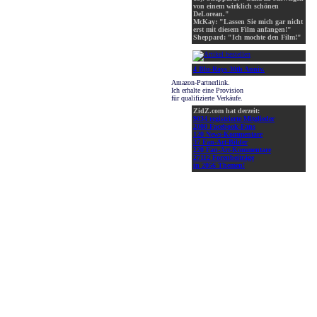
von einem wirklich schönen
DeLorean."
McKay: "Lassen Sie mich gar nicht
erst mit diesem Film anfangen!"
Sheppard: "Ich mochte den Film!"
4 Blu-Rays 30th Anniv.
Amazon-Partnerlink.
Ich erhalte eine Provision
für qualifizierte Verkäufe.
ZidZ.com hat derzeit:
9034 registrierte Mitglieder
2000 Facebook-Fans
120 News-Kommentare
37 Fan-Art-Bilder
220 Fan-Art-Kommentare
27112 Forenbeiträge
in 2056 Themen!