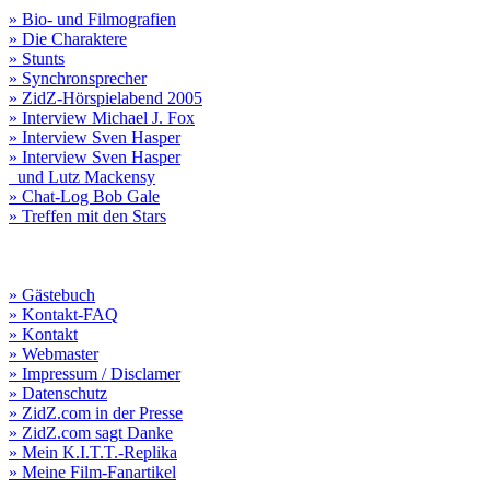
» Bio- und Filmografien
» Die Charaktere
» Stunts
» Synchronsprecher
» ZidZ-Hörspielabend 2005
» Interview Michael J. Fox
» Interview Sven Hasper
» Interview Sven Hasper
und Lutz Mackensy
» Chat-Log Bob Gale
» Treffen mit den Stars
» Gästebuch
» Kontakt-FAQ
» Kontakt
» Webmaster
» Impressum / Disclamer
» Datenschutz
» ZidZ.com in der Presse
» ZidZ.com sagt Danke
» Mein K.I.T.T.-Replika
» Meine Film-Fanartikel