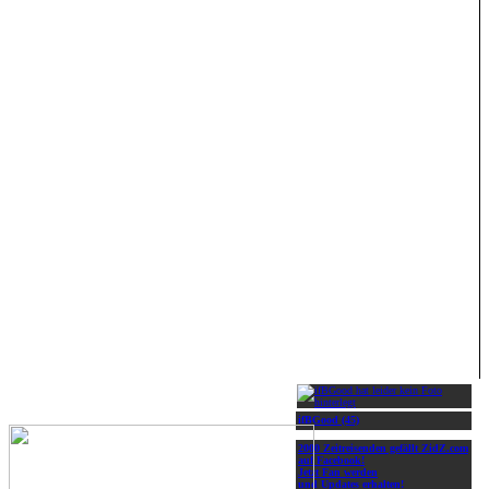
ifBGood (45)
2000 Zeitreisenden gefällt ZidZ.com
auf Facebook!
Jetzt Fan werden
und Updates erhalten!