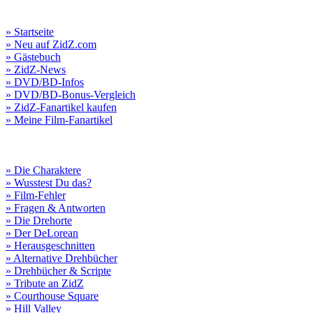
» Startseite
» Neu auf ZidZ.com
» Gästebuch
» ZidZ-News
» DVD/BD-Infos
» DVD/BD-Bonus-Vergleich
» ZidZ-Fanartikel kaufen
» Meine Film-Fanartikel
» Die Charaktere
» Wusstest Du das?
» Film-Fehler
» Fragen & Antworten
» Die Drehorte
» Der DeLorean
» Herausgeschnitten
» Alternative Drehbücher
» Drehbücher & Scripte
» Tribute an ZidZ
» Courthouse Square
» Hill Valley