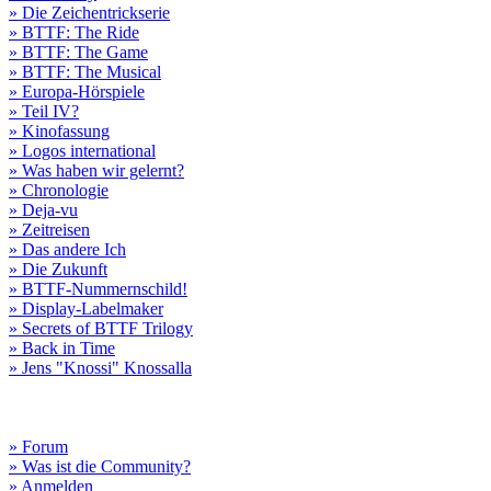
» Die Zeichentrickserie
» BTTF: The Ride
» BTTF: The Game
» BTTF: The Musical
» Europa-Hörspiele
» Teil IV?
» Kinofassung
» Logos international
» Was haben wir gelernt?
» Chronologie
» Deja-vu
» Zeitreisen
» Das andere Ich
» Die Zukunft
» BTTF-Nummernschild!
» Display-Labelmaker
» Secrets of BTTF Trilogy
» Back in Time
» Jens "Knossi" Knossalla
» Forum
» Was ist die Community?
» Anmelden