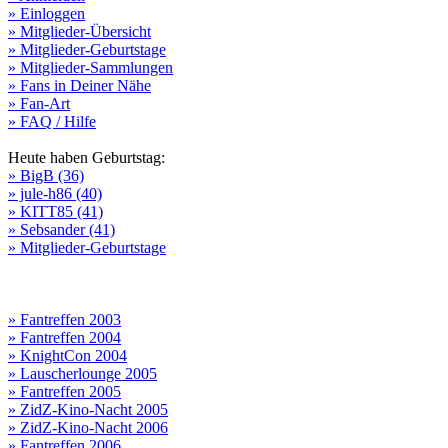
» Einloggen
» Mitglieder-Übersicht
» Mitglieder-Geburtstage
» Mitglieder-Sammlungen
» Fans in Deiner Nähe
» Fan-Art
» FAQ / Hilfe
Heute haben Geburtstag:
» BigB (36)
» jule-h86 (40)
» KITT85 (41)
» Sebsander (41)
» Mitglieder-Geburtstage
» Fantreffen 2003
» Fantreffen 2004
» KnightCon 2004
» Lauscherlounge 2005
» Fantreffen 2005
» ZidZ-Kino-Nacht 2005
» ZidZ-Kino-Nacht 2006
» Fantreffen 2006