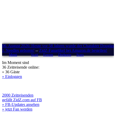
06. August 2026: Heute vor 58 Jahren wurde der Charakter Douglas
J. Needles geboren!
--
ZidZ-Fanartikel bei Amazon.de bestellen!
Menü
Start
Forum
Drehorte
Stars
Im Moment sind
36 Zeitreisende online:
» 36 Gäste
» Einloggen
2000 Zeitreisenden
gefällt ZidZ.com auf FB
» FB-Updates ansehen
» jetzt Fan werden