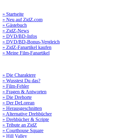
» Startseite
» Neu auf ZidZ.com
» Gästebuch
» ZidZ-News
» DVD/BD-Infos
» DVD/BD-Bonus-Vergleich
» ZidZ-Fanartikel kaufen
» Meine Film-Fanartikel
» Die Charaktere
» Wusstest Du das?
» Film-Fehler
» Fragen & Antworten
» Die Drehorte
» Der DeLorean
» Herausgeschnitten
» Alternative Drehbücher
» Drehbücher & Scripte
» Tribute an ZidZ
» Courthouse Square
» Hill Valley