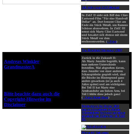
Alle Infos zum ZidZ-Musical
In ZidZ II sieht sich Biff den Clint-
Eastwood-Film "Für eine Handvoll
Dollar" an. Dort benutzt Clint am
Ende ein Stück Metall, um Ramons
Schüsse abzuwehren. In ZidZ III
nennt sich Marty Clint Eastwood
und bewahrt sich ebenso mit einem
Stück Metall vor dem
erschossenwerden. (
» Fotos
)
The Reluctant Astronaut (1967)
Webseiten-Design © 2001-2026
Zurück in die Zukunft II:
Andreas Winkler
alias
Als Marty Jennifer begrüßt, kann
man mehrere Unterschiede
GrandmasterA
für ZidZ.com
feststellen. Mal abgesehen davon,
dass Jennifer von einer anderen
"Zurück in die Zukunft" steht
Schauspielerin gespielt wird, sind
unter Copyright von Universal
die Büsche im Hintergrund ganz
anders gewachsen (ist ja auch 4
City Studios, Inc. und Amblin
Jahre später) und am wichtigsten:
Entertainment, Inc.
Bei Teil II hat Marty eine
Armbanduhr am linken Arm, bei
Bitte beachte dazu auch die
Teil I fehlte diese jedoch ganz!
(
» Fotos dieser Szene
)
Copyright-Hinweise im
Disclaimer
!
Fürstenberg:
Im Herbst 2002
machte Fürstenberg in Baden-
Württemberg Werbung mit einem
abgeänderten Filmposter zu ZidZ
III.
Playmobil DeLorean