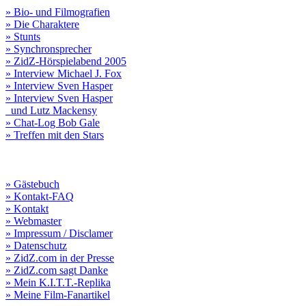
» Bio- und Filmografien
» Die Charaktere
» Stunts
» Synchronsprecher
» ZidZ-Hörspielabend 2005
» Interview Michael J. Fox
» Interview Sven Hasper
» Interview Sven Hasper
und Lutz Mackensy
» Chat-Log Bob Gale
» Treffen mit den Stars
» Gästebuch
» Kontakt-FAQ
» Kontakt
» Webmaster
» Impressum / Disclamer
» Datenschutz
» ZidZ.com in der Presse
» ZidZ.com sagt Danke
» Mein K.I.T.T.-Replika
» Meine Film-Fanartikel