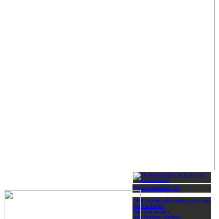
Fluxkompensator (51)
2000 Zeitreisenden gefällt ZidZ.com
auf Facebook!
Jetzt Fan werden
und Updates erhalten!