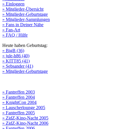
» Einloggen
» Mitglieder-Übersicht
» Mitglieder-Geburtstage
» Mitglieder-Sammlungen
» Fans in Deiner Nähe
» Fan-Art
» FAQ / Hilfe
Heute haben Geburtstag:
» BigB (36)
» jule-h86 (40)
» KITT85 (41)
» Sebsander (41)
» Mitglieder-Geburtstage
» Fantreffen 2003
» Fantreffen 2004
» KnightCon 2004
» Lauscherlounge 2005
» Fantreffen 2005
» ZidZ-Kino-Nacht 2005
» ZidZ-Kino-Nacht 2006
» Fantreffen 2006