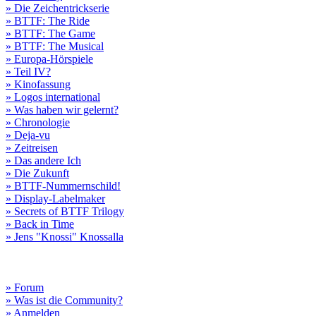
» Die Zeichentrickserie
» BTTF: The Ride
» BTTF: The Game
» BTTF: The Musical
» Europa-Hörspiele
» Teil IV?
» Kinofassung
» Logos international
» Was haben wir gelernt?
» Chronologie
» Deja-vu
» Zeitreisen
» Das andere Ich
» Die Zukunft
» BTTF-Nummernschild!
» Display-Labelmaker
» Secrets of BTTF Trilogy
» Back in Time
» Jens "Knossi" Knossalla
» Forum
» Was ist die Community?
» Anmelden