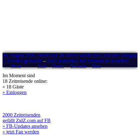
06. August 2026: Heute vor 58 Jahren wurde der Charakter Douglas
J. Needles geboren!
--
ZidZ-Fanartikel bei Amazon.de bestellen!
Menü
Start
Forum
Drehorte
Stars
Im Moment sind
18 Zeitreisende online:
» 18 Gäste
» Einloggen
2000 Zeitreisenden
gefällt ZidZ.com auf FB
» FB-Updates ansehen
» jetzt Fan werden