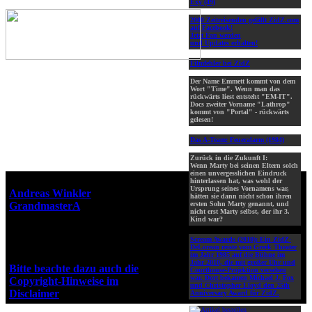
Exy (49)
2000 Zeitreisenden gefällt ZidZ.com
auf Facebook!
Jetzt Fan werden
und Updates erhalten!
Filmfehler bei ZidZ
Der Name Emmett kommt von dem
Wort "Time". Wenn man das
rückwärts liest entsteht "EM-IT".
Docs zweiter Vorname "Lathrop"
kommt von "Portal" - rückwärts
gelesen!
Das A-Team: Feueralarm (1984)
Zurück in die Zukunft I:
Wenn Marty bei seinen Eltern solch
einen unvergesslichen Eindruck
Webseiten-Design © 2001-2026
hinterlassen hat, was wohl der
Ursprung seines Vornamens war,
Andreas Winkler
alias
hätten sie dann nicht schon ihren
GrandmasterA
für ZidZ.com
ersten Sohn Marty genannt, und
nicht erst Marty selbst, der ihr 3.
"Zurück in die Zukunft" steht
Kind war?
unter Copyright von Universal
Scream Awards (2010):
Ein ZidZ-
City Studios, Inc. und Amblin
DeLorean reiste vom Greek Theater
Entertainment, Inc.
im Jahr 1985 auf die Bühne im
Jahr 2010, die mit großer Uhr und
Bitte beachte dazu auch die
Courthouse-Projektion versehen
war. Dort bekamen Michael J. Fox
Copyright-Hinweise im
und Christopher Lloyd den 25th
Disclaimer
!
Anniversary Award für ZidZ.