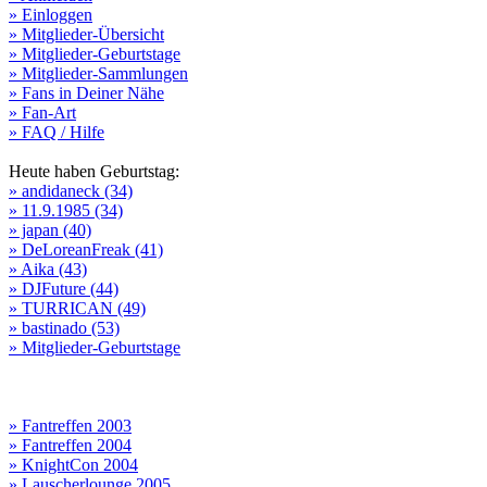
» Einloggen
» Mitglieder-Übersicht
» Mitglieder-Geburtstage
» Mitglieder-Sammlungen
» Fans in Deiner Nähe
» Fan-Art
» FAQ / Hilfe
Heute haben Geburtstag:
» andidaneck (34)
» 11.9.1985 (34)
» japan (40)
» DeLoreanFreak (41)
» Aika (43)
» DJFuture (44)
» TURRICAN (49)
» bastinado (53)
» Mitglieder-Geburtstage
» Fantreffen 2003
» Fantreffen 2004
» KnightCon 2004
» Lauscherlounge 2005