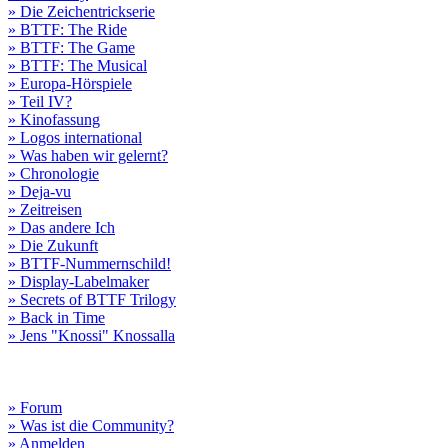
» Die Zeichentrickserie
» BTTF: The Ride
» BTTF: The Game
» BTTF: The Musical
» Europa-Hörspiele
» Teil IV?
» Kinofassung
» Logos international
» Was haben wir gelernt?
» Chronologie
» Deja-vu
» Zeitreisen
» Das andere Ich
» Die Zukunft
» BTTF-Nummernschild!
» Display-Labelmaker
» Secrets of BTTF Trilogy
» Back in Time
» Jens "Knossi" Knossalla
» Forum
» Was ist die Community?
» Anmelden