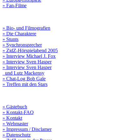
» Fan-Filme
» Bio- und Filmografien
» Die Charaktere
» Stunts
» Synchronsprecher
» ZidZ-Hörspielabend 2005
» Interview Michael J. Fox
» Interview Sven Hasper
» Interview Sven Hasper
und Lutz Mackensy
» Chat-Log Bob Gale
» Treffen mit den Stars
» Gästebuch
» Kontakt-FAQ
» Kontakt
» Webmaster
» Impressum / Disclamer
» Datenschutz