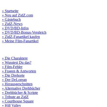
» Startseite
» Neu auf ZidZ.com
» Gästebuch
» ZidZ-News
» DVD/BD-Infos
» DVD/BD-Bonus-Vergleich
» ZidZ-Fanartikel kaufen
» Meine Film-Fanartikel
» Die Charaktere
» Wusstest Du das?
» Film-Fehler
» Fragen & Antworten
» Die Drehorte
» Der DeLorean
» Herausgeschnitten
» Alternative Drehbücher
» Drehbücher & Scripte
» Tribute an ZidZ
» Courthouse Square
» Hill Valley