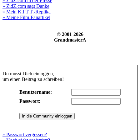
» ZidZ.com in der Presse
» ZidZ.com sagt Danke
» Mein K.I.T.T.-Replika
» Meine Film-Fanartikel
© 2001-2026
GrandmasterA
Du musst Dich einloggen,
um einen Beitrag zu schreiben!
Benutzername:
Passwort:
» Passwort vergessen?