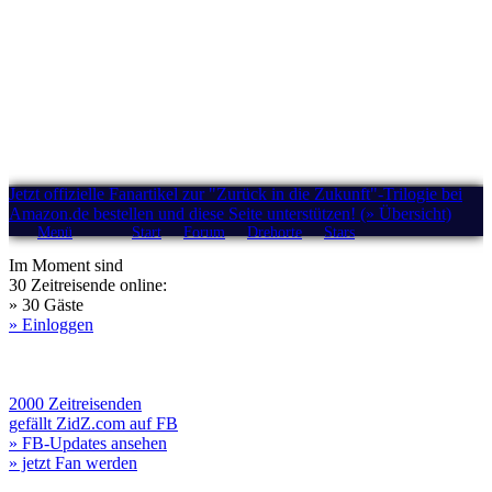
Jetzt offizielle Fanartikel zur "Zurück in die Zukunft"-Trilogie bei
Amazon.de bestellen und diese Seite unterstützen! (» Übersicht)
Menü
Start
Forum
Drehorte
Stars
Im Moment sind
30 Zeitreisende online:
» 30 Gäste
» Einloggen
2000 Zeitreisenden
gefällt ZidZ.com auf FB
» FB-Updates ansehen
» jetzt Fan werden