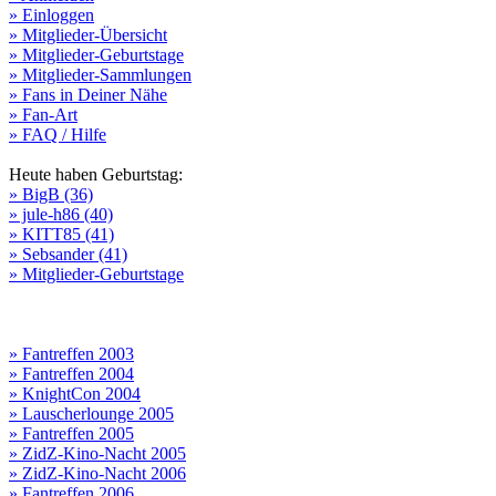
» Einloggen
» Mitglieder-Übersicht
» Mitglieder-Geburtstage
» Mitglieder-Sammlungen
» Fans in Deiner Nähe
» Fan-Art
» FAQ / Hilfe
Heute haben Geburtstag:
» BigB (36)
» jule-h86 (40)
» KITT85 (41)
» Sebsander (41)
» Mitglieder-Geburtstage
» Fantreffen 2003
» Fantreffen 2004
» KnightCon 2004
» Lauscherlounge 2005
» Fantreffen 2005
» ZidZ-Kino-Nacht 2005
» ZidZ-Kino-Nacht 2006
» Fantreffen 2006