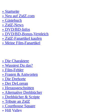
» Startseite
» Neu auf ZidZ.com
» Gästebuch
» ZidZ-News
» DVD/BD-Infos
» DVD/BD-Bonus-Vergleich
» ZidZ-Fanartikel kaufen
» Meine Film-Fanartikel
» Die Charaktere
» Wusstest Du das?
» Film-Fehler
» Fragen & Antworten
» Die Drehorte
» Der DeLorean
» Herausgeschnitten
» Alternative Drehbücher
» Drehbücher & Scripte
» Tribute an ZidZ
» Courthouse Square
» Hill Valley