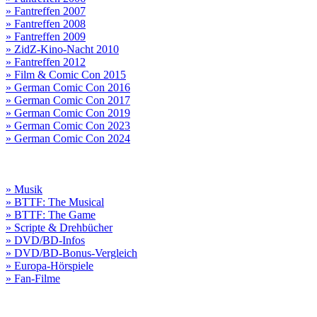
» Fantreffen 2007
» Fantreffen 2008
» Fantreffen 2009
» ZidZ-Kino-Nacht 2010
» Fantreffen 2012
» Film & Comic Con 2015
» German Comic Con 2016
» German Comic Con 2017
» German Comic Con 2019
» German Comic Con 2023
» German Comic Con 2024
» Musik
» BTTF: The Musical
» BTTF: The Game
» Scripte & Drehbücher
» DVD/BD-Infos
» DVD/BD-Bonus-Vergleich
» Europa-Hörspiele
» Fan-Filme