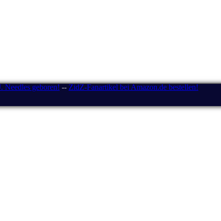
J. Needles geboren!
--
ZidZ-Fanartikel bei Amazon.de bestellen!