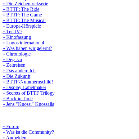
» Die Zeichentrickserie
» BTTF: The Ride
» BTTF: The Game
» BTTF: The Musical
» Europa-Hörspiele
» Teil IV?
» Kinofassung
» Logos international
» Was haben wir gelernt?
» Chronologie
» Deja-vu
» Zeitreisen
» Das andere Ich
» Die Zukunft
» BTTF-Nummernschild!
» Display-Labelmaker
» Secrets of BTTF Trilogy
» Back in Time
» Jens "Knossi" Knossalla
» Forum
» Was ist die Community?
» Anmelden