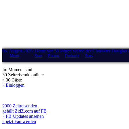
06. August 2026: Heute vor 58 Jahren wurde der Charakter Douglas 
Menü
Start
Forum
Drehorte
Stars
Im Moment sind
30 Zeitreisende online:
» 30 Gäste
» Einloggen
2000 Zeitreisenden
gefällt ZidZ.com auf FB
» FB-Updates ansehen
» jetzt Fan werden