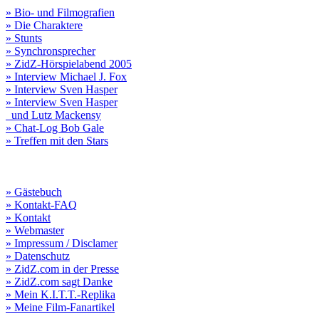
» Bio- und Filmografien
» Die Charaktere
» Stunts
» Synchronsprecher
» ZidZ-Hörspielabend 2005
» Interview Michael J. Fox
» Interview Sven Hasper
» Interview Sven Hasper
und Lutz Mackensy
» Chat-Log Bob Gale
» Treffen mit den Stars
» Gästebuch
» Kontakt-FAQ
» Kontakt
» Webmaster
» Impressum / Disclamer
» Datenschutz
» ZidZ.com in der Presse
» ZidZ.com sagt Danke
» Mein K.I.T.T.-Replika
» Meine Film-Fanartikel