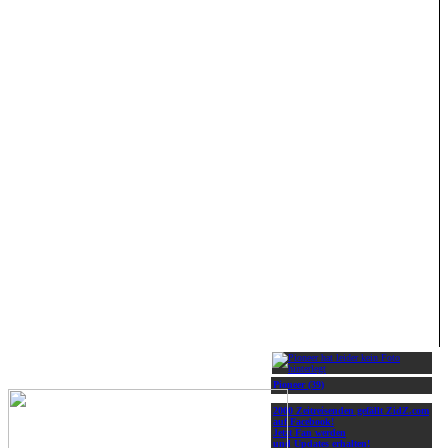
Pioneer (39)
2000 Zeitreisenden gefällt ZidZ.com
auf Facebook!
Jetzt Fan werden
und Updates erhalten!