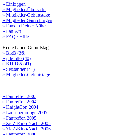
» Einloggen
» Mitglieder-Übersicht
» Mitglieder-Geburtstage
» Mitglieder-Sammlungen
» Fans in Deiner Nähe
» Fan-Art
» FAQ / Hilfe
Heute haben Geburtstag:
» BigB (36)
» jule-h86 (40)
» KITT85 (41)
» Sebsander (41)
» Mitglieder-Geburtstage
» Fantreffen 2003
» Fantreffen 2004
» KnightCon 2004
» Lauscherlounge 2005
» Fantreffen 2005
» ZidZ-Kino-Nacht 2005
» ZidZ-Kino-Nacht 2006
» Fantreffen 2006