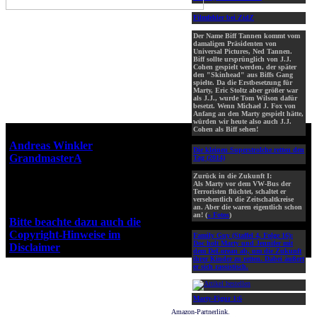
Filmfehler bei ZidZ
Der Name Biff Tannen kommt vom
damaligen Präsidenten von
Universal Pictures, Ned Tannen.
Biff sollte ursprünglich von J.J.
Cohen gespielt werden, der später
den "Skinhead" aus Biffs Gang
spielte. Da die Erstbesetzung für
Marty, Eric Stoltz aber größer war
als J.J., wurde Tom Wilson dafür
besetzt. Wenn Michael J. Fox von
Anfang an den Marty gespielt hätte,
würden wir heute also auch J.J.
Cohen als Biff sehen!
Webseiten-Design © 2001-2026
Andreas Winkler
alias
Die kleinen Superstrolche retten den
GrandmasterA
für ZidZ.com
Tag (2014)
"Zurück in die Zukunft" steht
Zurück in die Zukunft I:
unter Copyright von Universal
Als Marty vor dem VW-Bus der
Terroristen flüchtet, schaltet er
City Studios, Inc. und Amblin
versehentlich die Zeitschaltkreise
Entertainment, Inc.
an. Aber die waren eigentlich schon
an! (
» Fotos
)
Bitte beachte dazu auch die
Copyright-Hinweise im
Family Guy (Staffel 4, Folge 16):
Doc holt Marty und Jennifer mit
Disclaimer
!
dem DeLorean ab, um die Zukunft
ihrer Kinder zu retten. Dabei äußert
er sich rassistisch.
Marty-Figur 1:6
Amazon-Partnerlink.