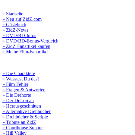
» Startseite
» Neu auf ZidZ.com
» Gästebuch
» ZidZ-News
» DVD/BD-Infos
» DVD/BD-Bonus-Vergleich
» ZidZ-Fanartikel kaufen
» Meine Film-Fanartikel
» Die Charaktere
» Wusstest Du das?
» Film-Fehler
» Fragen & Antworten
» Die Drehorte
» Der DeLorean
» Herausgeschnitten
» Alternative Drehbücher
» Drehbücher & Scripte
» Tribute an ZidZ
» Courthouse Square
» Hill Valley