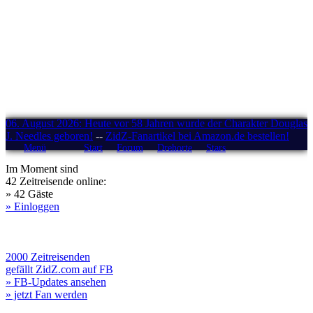
06. August 2026: Heute vor 58 Jahren wurde der Charakter Douglas
J. Needles geboren!
--
ZidZ-Fanartikel bei Amazon.de bestellen!
Menü
Start
Forum
Drehorte
Stars
Im Moment sind
42 Zeitreisende online:
» 42 Gäste
» Einloggen
2000 Zeitreisenden
gefällt ZidZ.com auf FB
» FB-Updates ansehen
» jetzt Fan werden