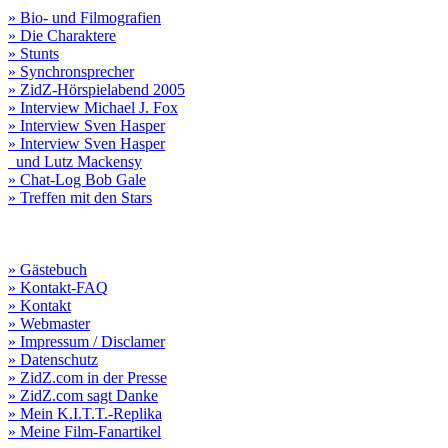
» Bio- und Filmografien
» Die Charaktere
» Stunts
» Synchronsprecher
» ZidZ-Hörspielabend 2005
» Interview Michael J. Fox
» Interview Sven Hasper
» Interview Sven Hasper
und Lutz Mackensy
» Chat-Log Bob Gale
» Treffen mit den Stars
» Gästebuch
» Kontakt-FAQ
» Kontakt
» Webmaster
» Impressum / Disclamer
» Datenschutz
» ZidZ.com in der Presse
» ZidZ.com sagt Danke
» Mein K.I.T.T.-Replika
» Meine Film-Fanartikel