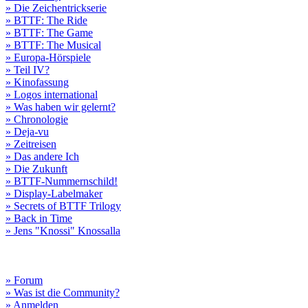
» Die Zeichentrickserie
» BTTF: The Ride
» BTTF: The Game
» BTTF: The Musical
» Europa-Hörspiele
» Teil IV?
» Kinofassung
» Logos international
» Was haben wir gelernt?
» Chronologie
» Deja-vu
» Zeitreisen
» Das andere Ich
» Die Zukunft
» BTTF-Nummernschild!
» Display-Labelmaker
» Secrets of BTTF Trilogy
» Back in Time
» Jens "Knossi" Knossalla
» Forum
» Was ist die Community?
» Anmelden