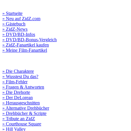
» Startseite
» Neu auf ZidZ.com
» Gästebuch
» ZidZ-News
» DVD/BD-Infos
» DVD/BD-Bonus-Vergleich
» ZidZ-Fanartikel kaufen
» Meine Film-Fanartikel
» Die Charaktere
» Wusstest Du das?
» Film-Fehler
» Fragen & Antworten
» Die Drehorte
» Der DeLorean
» Herausgeschnitten
» Alternative Drehbücher
» Drehbücher & Scripte
» Tribute an ZidZ
» Courthouse Square
» Hill Valley