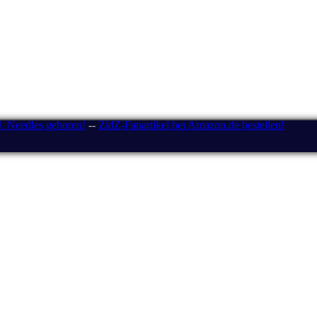
J. Needles geboren!
--
ZidZ-Fanartikel bei Amazon.de bestellen!