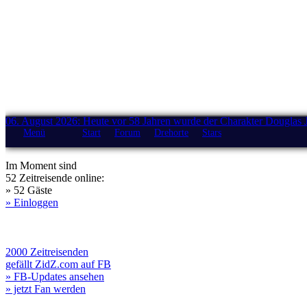
06. August 2026: Heute vor 58 Jahren wurde der Charakter Douglas 
Menü
Start
Forum
Drehorte
Stars
Im Moment sind
52 Zeitreisende online:
» 52 Gäste
» Einloggen
2000 Zeitreisenden
gefällt ZidZ.com auf FB
» FB-Updates ansehen
» jetzt Fan werden