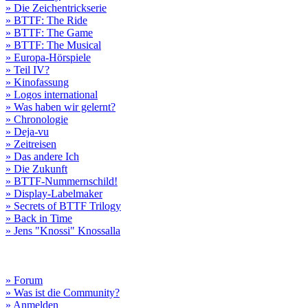
» Die Zeichentrickserie
» BTTF: The Ride
» BTTF: The Game
» BTTF: The Musical
» Europa-Hörspiele
» Teil IV?
» Kinofassung
» Logos international
» Was haben wir gelernt?
» Chronologie
» Deja-vu
» Zeitreisen
» Das andere Ich
» Die Zukunft
» BTTF-Nummernschild!
» Display-Labelmaker
» Secrets of BTTF Trilogy
» Back in Time
» Jens "Knossi" Knossalla
» Forum
» Was ist die Community?
» Anmelden