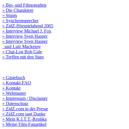
» Bio- und Filmografien
» Die Charaktere
» Stunts
» Synchronsprecher
» ZidZ-Hörspielabend 2005
» Interview Michael J. Fox
» Interview Sven Hasper
» Interview Sven Hasper
und Lutz Mackensy
» Chat-Log Bob Gale
» Treffen mit den Stars
» Gästebuch
» Kontakt-FAQ
» Kontakt
» Webmaster
» Impressum / Disclamer
» Datenschutz
» ZidZ.com in der Presse
» ZidZ.com sagt Danke
» Mein K.I.T.T.-Replika
» Meine Film-Fanartikel