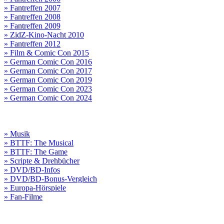
» Fantreffen 2007
» Fantreffen 2008
» Fantreffen 2009
» ZidZ-Kino-Nacht 2010
» Fantreffen 2012
» Film & Comic Con 2015
» German Comic Con 2016
» German Comic Con 2017
» German Comic Con 2019
» German Comic Con 2023
» German Comic Con 2024
» Musik
» BTTF: The Musical
» BTTF: The Game
» Scripte & Drehbücher
» DVD/BD-Infos
» DVD/BD-Bonus-Vergleich
» Europa-Hörspiele
» Fan-Filme