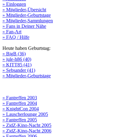
» Einloggen
» Mitglieder-Übersicht
» Mitglieder-Geburtstage
» Mitglieder-Sammlungen
» Fans in Deiner Nähe
» Fan-Art
» FAQ / Hilfe
Heute haben Geburtstag:
» BigB (36)
» jule-h86 (40)
» KITT85 (41)
» Sebsander (41)
» Mitglieder-Geburtstage
» Fantreffen 2003
» Fantreffen 2004
» KnightCon 2004
» Lauscherlounge 2005
» Fantreffen 2005
» ZidZ-Kino-Nacht 2005
» ZidZ-Kino-Nacht 2006
» Fantreffen 2006