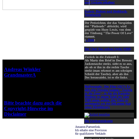
und Updates erhalten!
Scripte, Dialoge und Drehbuch-
Vorentwürfe
Der Preisrichter, der das Vorspielen
der "Pinheads" abbricht, wird
gespielt von Huey Lewis, von dem
der Titelsong "The Power Of Love"
stammt.
(
» Foto
)
Der Chef: Das sechste Opfer (1968)
Zurück in die Zukunft I:
Als Marty den Brief in Doc Browns
Webseiten-Design © 2001-2026
Jackentasche steckt, sieht es so aus,
als ob er ihn in die rechte Tasche
Andreas Winkler
alias
steckt (man erkennt es am schrägen
GrandmasterA
für ZidZ.com
Schnitt der Tasche), aber als ihn
Doc herauszieht, ist es die linke.
"Zurück in die Zukunft" steht
unter Copyright von Universal
Bullyparade - Der Film (2017):
Es
gibt eine Sequenz namens "Zurück
City Studios, Inc. und Amblin
in die Zone", in der die Kasirske
Entertainment, Inc.
Brothers in einem Trabi ins Jahr
1989 reisen wollen. Der Trabi ist
Bitte beachte dazu auch die
aufgemacht wie der DeLorean (hat
sogar Flügeltüren).
Copyright-Hinweise im
Disclaimer
!
Die Zeichentrickserie
Amazon-Partnerlink.
Ich erhalte eine Provision
für qualifizierte Verkäufe.