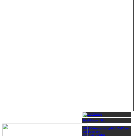
RoyMakaay (46)
2000 Zeitreisenden gefällt ZidZ.com
auf Facebook!
Jetzt Fan werden