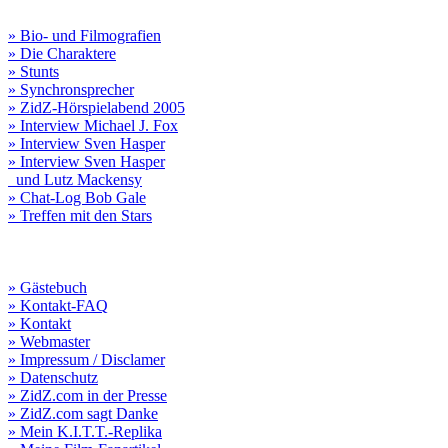
» Bio- und Filmografien
» Die Charaktere
» Stunts
» Synchronsprecher
» ZidZ-Hörspielabend 2005
» Interview Michael J. Fox
» Interview Sven Hasper
» Interview Sven Hasper
und Lutz Mackensy
» Chat-Log Bob Gale
» Treffen mit den Stars
» Gästebuch
» Kontakt-FAQ
» Kontakt
» Webmaster
» Impressum / Disclamer
» Datenschutz
» ZidZ.com in der Presse
» ZidZ.com sagt Danke
» Mein K.I.T.T.-Replika