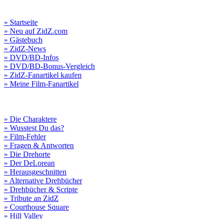
» Startseite
» Neu auf ZidZ.com
» Gästebuch
» ZidZ-News
» DVD/BD-Infos
» DVD/BD-Bonus-Vergleich
» ZidZ-Fanartikel kaufen
» Meine Film-Fanartikel
» Die Charaktere
» Wusstest Du das?
» Film-Fehler
» Fragen & Antworten
» Die Drehorte
» Der DeLorean
» Herausgeschnitten
» Alternative Drehbücher
» Drehbücher & Scripte
» Tribute an ZidZ
» Courthouse Square
» Hill Valley