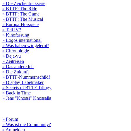
» Die Zeichentrickserie
» BTTF: The Ride
» BTTF: The Game
» BTTF: The Musical
» Europa-Hörspiele
» Teil IV?
» Kinofassung
» Logos international
» Was haben wir gelernt?
» Chronologie
» Deja-vu
» Zeitreisen
» Das andere Ich
» Die Zukunft
» BTTF-Nummernschild!
» Display-Labelmaker
» Secrets of BTTF Trilogy
» Back in Time
» Jens "Knossi" Knossalla
» Forum
» Was ist die Community?
» Anmelden