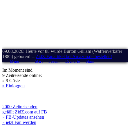
09.08.2026: Heute vor 88 wurde Burton Gilliam (Waffenverkäfer
1885) geboren! --
ZidZ-Fanartikel bei Amazon.de bestellen!
Menü
Start
Forum
Drehorte
Stars
Im Moment sind
9 Zeitreisende online:
» 9 Gäste
» Einloggen
2000 Zeitreisenden
gefällt ZidZ.com auf FB
» FB-Updates ansehen
» jetzt Fan werden