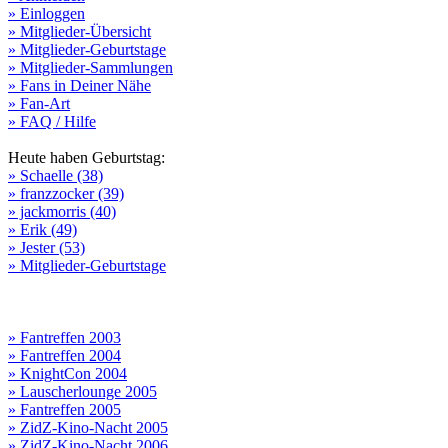
» Einloggen
» Mitglieder-Übersicht
» Mitglieder-Geburtstage
» Mitglieder-Sammlungen
» Fans in Deiner Nähe
» Fan-Art
» FAQ / Hilfe
Heute haben Geburtstag:
» Schaelle (38)
» franzzocker (39)
» jackmorris (40)
» Erik (49)
» Jester (53)
» Mitglieder-Geburtstage
» Fantreffen 2003
» Fantreffen 2004
» KnightCon 2004
» Lauscherlounge 2005
» Fantreffen 2005
» ZidZ-Kino-Nacht 2005
» ZidZ-Kino-Nacht 2006