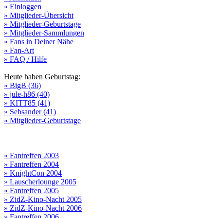
» Einloggen
» Mitglieder-Übersicht
» Mitglieder-Geburtstage
» Mitglieder-Sammlungen
» Fans in Deiner Nähe
» Fan-Art
» FAQ / Hilfe
Heute haben Geburtstag:
» BigB (36)
» jule-h86 (40)
» KITT85 (41)
» Sebsander (41)
» Mitglieder-Geburtstage
» Fantreffen 2003
» Fantreffen 2004
» KnightCon 2004
» Lauscherlounge 2005
» Fantreffen 2005
» ZidZ-Kino-Nacht 2005
» ZidZ-Kino-Nacht 2006
» Fantreffen 2006