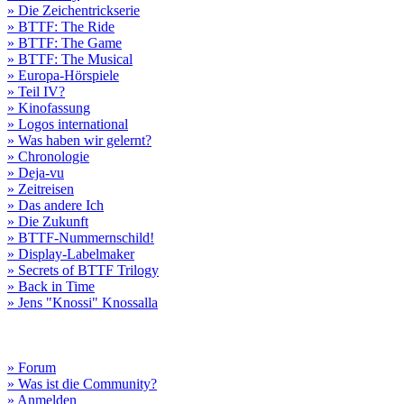
» Die Zeichentrickserie
» BTTF: The Ride
» BTTF: The Game
» BTTF: The Musical
» Europa-Hörspiele
» Teil IV?
» Kinofassung
» Logos international
» Was haben wir gelernt?
» Chronologie
» Deja-vu
» Zeitreisen
» Das andere Ich
» Die Zukunft
» BTTF-Nummernschild!
» Display-Labelmaker
» Secrets of BTTF Trilogy
» Back in Time
» Jens "Knossi" Knossalla
» Forum
» Was ist die Community?
» Anmelden