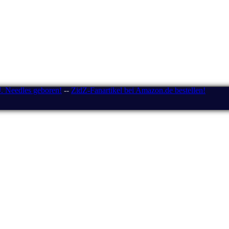
J. Needles geboren!
--
ZidZ-Fanartikel bei Amazon.de bestellen!