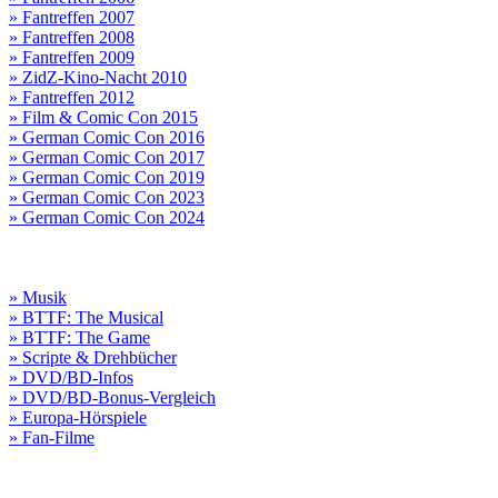
» Fantreffen 2007
» Fantreffen 2008
» Fantreffen 2009
» ZidZ-Kino-Nacht 2010
» Fantreffen 2012
» Film & Comic Con 2015
» German Comic Con 2016
» German Comic Con 2017
» German Comic Con 2019
» German Comic Con 2023
» German Comic Con 2024
» Musik
» BTTF: The Musical
» BTTF: The Game
» Scripte & Drehbücher
» DVD/BD-Infos
» DVD/BD-Bonus-Vergleich
» Europa-Hörspiele
» Fan-Filme