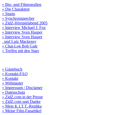
» Bio- und Filmografien
» Die Charaktere
» Stunts
» Synchronsprecher
» ZidZ-Hörspielabend 2005
» Interview Michael J. Fox
» Interview Sven Hasper
» Interview Sven Hasper
und Lutz Mackensy
» Chat-Log Bob Gale
» Treffen mit den Stars
» Gästebuch
» Kontakt-FAQ
» Kontakt
» Webmaster
» Impressum / Disclamer
» Datenschutz
» ZidZ.com in der Presse
» ZidZ.com sagt Danke
» Mein K.I.T.T.-Replika
» Meine Film-Fanartikel