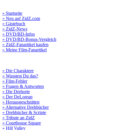
» Startseite
» Neu auf ZidZ.com
» Gästebuch
» ZidZ-News
» DVD/BD-Infos
» DVD/BD-Bonus-Vergleich
» ZidZ-Fanartikel kaufen
» Meine Film-Fanartikel
» Die Charaktere
» Wusstest Du das?
» Film-Fehler
» Fragen & Antworten
» Die Drehorte
» Der DeLorean
» Herausgeschnitten
» Alternative Drehbücher
» Drehbücher & Scripte
» Tribute an ZidZ
» Courthouse Square
» Hill Valley