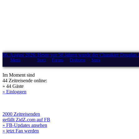
06. August 2026: Heute vor 58 Jahren wurde der Charakter Douglas 
Menü
Start
Forum
Drehorte
Stars
Im Moment sind
44 Zeitreisende online:
» 44 Gäste
» Einloggen
2000 Zeitreisenden
gefällt ZidZ.com auf FB
» FB-Updates ansehen
» jetzt Fan werden