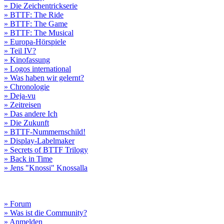
» Die Zeichentrickserie
» BTTF: The Ride
» BTTF: The Game
» BTTF: The Musical
» Europa-Hörspiele
» Teil IV?
» Kinofassung
» Logos international
» Was haben wir gelernt?
» Chronologie
» Deja-vu
» Zeitreisen
» Das andere Ich
» Die Zukunft
» BTTF-Nummernschild!
» Display-Labelmaker
» Secrets of BTTF Trilogy
» Back in Time
» Jens "Knossi" Knossalla
» Forum
» Was ist die Community?
» Anmelden