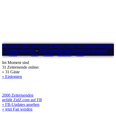
06. August 2026: Heute vor 58 Jahren wurde der Charakter Douglas
J. Needles geboren!
--
ZidZ-Fanartikel bei Amazon.de bestellen!
Menü
Start
Forum
Drehorte
Stars
Im Moment sind
31 Zeitreisende online:
» 31 Gäste
» Einloggen
2000 Zeitreisenden
gefällt ZidZ.com auf FB
» FB-Updates ansehen
» jetzt Fan werden