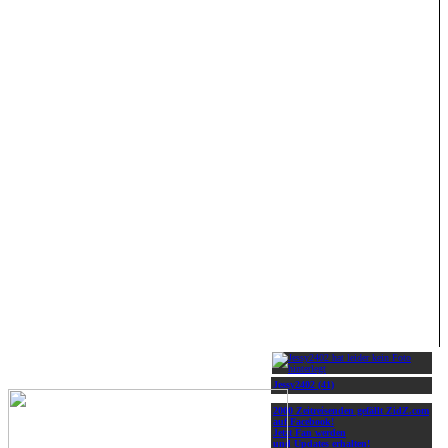
Jessy2402 (41)
2000 Zeitreisenden gefällt ZidZ.com
auf Facebook!
Jetzt Fan werden
und Updates erhalten!