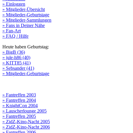
» Einloggen
» Mitglieder-Übersicht
» Mitglieder-Geburtstage
» Mitglieder-Sammlungen
» Fans in Deiner Nähe
» Fan-Art
» FAQ / Hilfe
Heute haben Geburtstag:
» BigB (36)
» jule-h86 (40)
» KITT85 (41)
» Sebsander (41)
» Mitglieder-Geburtstage
» Fantreffen 2003
» Fantreffen 2004
» KnightCon 2004
» Lauscherlounge 2005
» Fantreffen 2005
» ZidZ-Kino-Nacht 2005
» ZidZ-Kino-Nacht 2006
» Fantreffen 2006