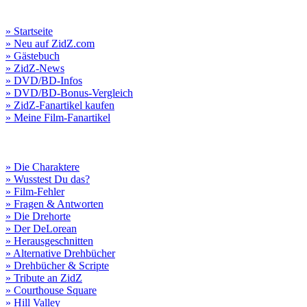
» Startseite
» Neu auf ZidZ.com
» Gästebuch
» ZidZ-News
» DVD/BD-Infos
» DVD/BD-Bonus-Vergleich
» ZidZ-Fanartikel kaufen
» Meine Film-Fanartikel
» Die Charaktere
» Wusstest Du das?
» Film-Fehler
» Fragen & Antworten
» Die Drehorte
» Der DeLorean
» Herausgeschnitten
» Alternative Drehbücher
» Drehbücher & Scripte
» Tribute an ZidZ
» Courthouse Square
» Hill Valley