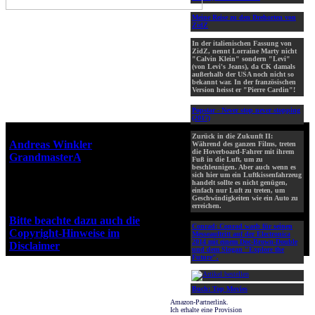
Meine Reise zu den Drehorten von
ZidZ
In der italienischen Fassung von
ZidZ, nennt Lorraine Marty nicht
"Calvin Klein" sondern "Levi"
(von Levi's Jeans), da CK damals
außerhalb der USA noch nicht so
bekannt war. In der französischen
Version heisst er "Pierre Cardin"!
Popstar - Never stop never stopping
(2017)
Webseiten-Design © 2001-2026
Zurück in die Zukunft II:
Andreas Winkler
alias
Während des ganzen Films, treten
die Hoverboard-Fahrer mit ihrem
GrandmasterA
für ZidZ.com
Fuß in die Luft, um zu
beschleunigen. Aber auch wenn es
"Zurück in die Zukunft" steht
sich hier um ein Luftkissenfahrzeug
unter Copyright von Universal
handelt sollte es nicht genügen,
einfach nur Luft zu treten, um
City Studios, Inc. und Amblin
Geschwindigkeiten wie ein Auto zu
Entertainment, Inc.
erreichen.
Bitte beachte dazu auch die
Conrad:
Conrad warb für seinen
Copyright-Hinweise im
Messeauftritt auf der Electronica
2014 mit einem Doc-Brown-Double
Disclaimer
!
und dem Slogan "Explore the
Future".
Buch: Top Movies
Amazon-Partnerlink.
Ich erhalte eine Provision