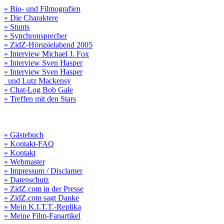
» Bio- und Filmografien
» Die Charaktere
» Stunts
» Synchronsprecher
» ZidZ-Hörspielabend 2005
» Interview Michael J. Fox
» Interview Sven Hasper
» Interview Sven Hasper
und Lutz Mackensy
» Chat-Log Bob Gale
» Treffen mit den Stars
» Gästebuch
» Kontakt-FAQ
» Kontakt
» Webmaster
» Impressum / Disclamer
» Datenschutz
» ZidZ.com in der Presse
» ZidZ.com sagt Danke
» Mein K.I.T.T.-Replika
» Meine Film-Fanartikel