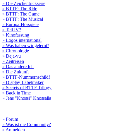
» Die Zeichentrickserie
» BTTF: The Ride
» BTTF: The Game
» BTTF: The Musical
» Europa-Hörspiele
» Teil IV?
» Kinofassung
» Logos international
» Was haben wir gelernt?
» Chronologie
» Deja-vu
» Zeitreisen
» Das andere Ich
» Die Zukunft
» BTTF-Nummernschild!
» Display-Labelmaker
» Secrets of BTTF Trilogy
» Back in Time
» Jens "Knossi" Knossalla
» Forum
» Was ist die Community?
» Anmelden