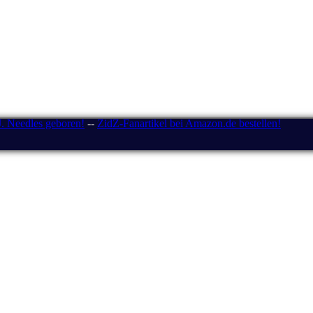
J. Needles geboren!
--
ZidZ-Fanartikel bei Amazon.de bestellen!