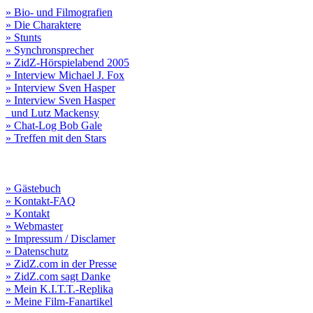
» Bio- und Filmografien
» Die Charaktere
» Stunts
» Synchronsprecher
» ZidZ-Hörspielabend 2005
» Interview Michael J. Fox
» Interview Sven Hasper
» Interview Sven Hasper
und Lutz Mackensy
» Chat-Log Bob Gale
» Treffen mit den Stars
» Gästebuch
» Kontakt-FAQ
» Kontakt
» Webmaster
» Impressum / Disclamer
» Datenschutz
» ZidZ.com in der Presse
» ZidZ.com sagt Danke
» Mein K.I.T.T.-Replika
» Meine Film-Fanartikel