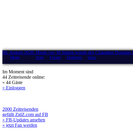
06. August 2026: Heute vor 58 Jahren wurde der Charakter Douglas 
Menü
Start
Forum
Drehorte
Stars
Im Moment sind
44 Zeitreisende online:
» 44 Gäste
» Einloggen
2000 Zeitreisenden
gefällt ZidZ.com auf FB
» FB-Updates ansehen
» jetzt Fan werden