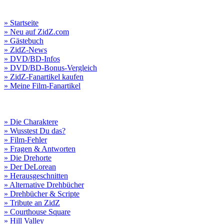
» Startseite
» Neu auf ZidZ.com
» Gästebuch
» ZidZ-News
» DVD/BD-Infos
» DVD/BD-Bonus-Vergleich
» ZidZ-Fanartikel kaufen
» Meine Film-Fanartikel
» Die Charaktere
» Wusstest Du das?
» Film-Fehler
» Fragen & Antworten
» Die Drehorte
» Der DeLorean
» Herausgeschnitten
» Alternative Drehbücher
» Drehbücher & Scripte
» Tribute an ZidZ
» Courthouse Square
» Hill Valley