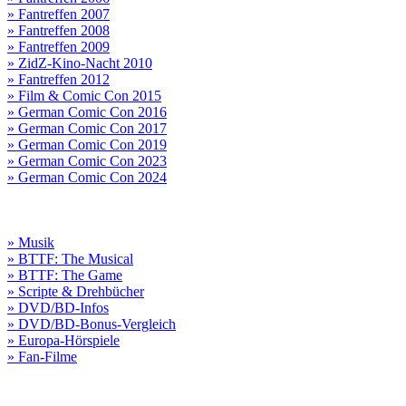
» Fantreffen 2007
» Fantreffen 2008
» Fantreffen 2009
» ZidZ-Kino-Nacht 2010
» Fantreffen 2012
» Film & Comic Con 2015
» German Comic Con 2016
» German Comic Con 2017
» German Comic Con 2019
» German Comic Con 2023
» German Comic Con 2024
» Musik
» BTTF: The Musical
» BTTF: The Game
» Scripte & Drehbücher
» DVD/BD-Infos
» DVD/BD-Bonus-Vergleich
» Europa-Hörspiele
» Fan-Filme