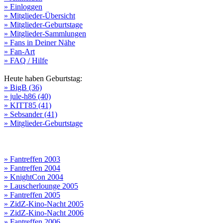
» Einloggen
» Mitglieder-Übersicht
» Mitglieder-Geburtstage
» Mitglieder-Sammlungen
» Fans in Deiner Nähe
» Fan-Art
» FAQ / Hilfe
Heute haben Geburtstag:
» BigB (36)
» jule-h86 (40)
» KITT85 (41)
» Sebsander (41)
» Mitglieder-Geburtstage
» Fantreffen 2003
» Fantreffen 2004
» KnightCon 2004
» Lauscherlounge 2005
» Fantreffen 2005
» ZidZ-Kino-Nacht 2005
» ZidZ-Kino-Nacht 2006
» Fantreffen 2006