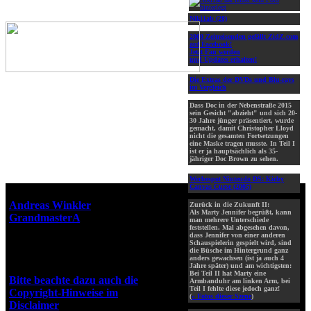
Niki1ab (28)
2000 Zeitreisenden gefällt ZidZ.com
auf Facebook!
Jetzt Fan werden
und Updates erhalten!
Die Extras der DVDs und Blu-rays
im Vergleich
Dass Doc in der Nebenstraße 2015
sein Gesicht "abzieht" und sich 20-
30 Jahre jünger präsentiert, wurde
gemacht, damit Christopher Lloyd
nicht die gesamten Fortsetzungen
eine Maske tragen musste. In Teil I
ist er ja hauptsächlich als 35-
jähriger Doc Brown zu sehen.
Werbespot Nintendo DS: Kirby
Canvas Curse (2005)
Webseiten-Design © 2001-2026
Andreas Winkler
alias
Zurück in die Zukunft II:
Als Marty Jennifer begrüßt, kann
GrandmasterA
für ZidZ.com
man mehrere Unterschiede
feststellen. Mal abgesehen davon,
"Zurück in die Zukunft" steht
dass Jennifer von einer anderen
unter Copyright von Universal
Schauspielerin gespielt wird, sind
die Büsche im Hintergrund ganz
City Studios, Inc. und Amblin
anders gewachsen (ist ja auch 4
Entertainment, Inc.
Jahre später) und am wichtigsten:
Bei Teil II hat Marty eine
Bitte beachte dazu auch die
Armbanduhr am linken Arm, bei
Teil I fehlte diese jedoch ganz!
Copyright-Hinweise im
(
» Fotos dieser Szene
)
Disclaimer
!