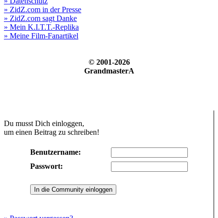
» Datenschutz
» ZidZ.com in der Presse
» ZidZ.com sagt Danke
» Mein K.I.T.T.-Replika
» Meine Film-Fanartikel
© 2001-2026
GrandmasterA
Du musst Dich einloggen,
um einen Beitrag zu schreiben!
Benutzername:
Passwort: