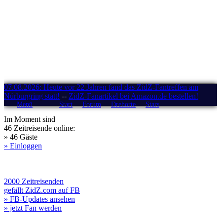
07.08.2026: Heute vor 22 Jahren fand das ZidZ-Fantreffen am
Nürburgring statt!
--
ZidZ-Fanartikel bei Amazon.de bestellen!
Menü
Start
Forum
Drehorte
Stars
Im Moment sind
46 Zeitreisende online:
» 46 Gäste
» Einloggen
2000 Zeitreisenden
gefällt ZidZ.com auf FB
» FB-Updates ansehen
» jetzt Fan werden