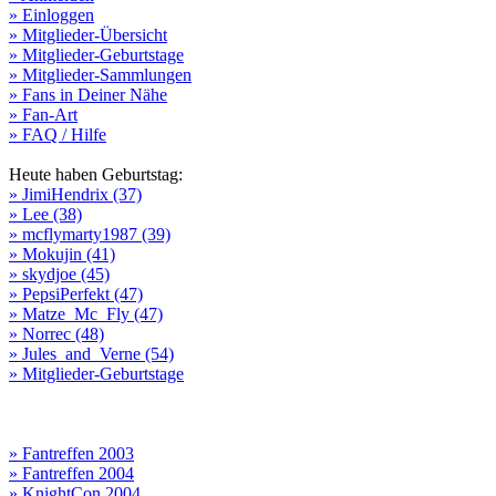
» Einloggen
» Mitglieder-Übersicht
» Mitglieder-Geburtstage
» Mitglieder-Sammlungen
» Fans in Deiner Nähe
» Fan-Art
» FAQ / Hilfe
Heute haben Geburtstag:
» JimiHendrix (37)
» Lee (38)
» mcflymarty1987 (39)
» Mokujin (41)
» skydjoe (45)
» PepsiPerfekt (47)
» Matze_Mc_Fly (47)
» Norrec (48)
» Jules_and_Verne (54)
» Mitglieder-Geburtstage
» Fantreffen 2003
» Fantreffen 2004
» KnightCon 2004