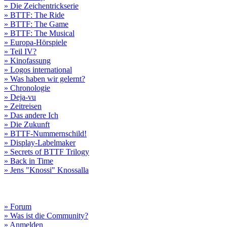
» Die Zeichentrickserie
» BTTF: The Ride
» BTTF: The Game
» BTTF: The Musical
» Europa-Hörspiele
» Teil IV?
» Kinofassung
» Logos international
» Was haben wir gelernt?
» Chronologie
» Deja-vu
» Zeitreisen
» Das andere Ich
» Die Zukunft
» BTTF-Nummernschild!
» Display-Labelmaker
» Secrets of BTTF Trilogy
» Back in Time
» Jens "Knossi" Knossalla
» Forum
» Was ist die Community?
» Anmelden