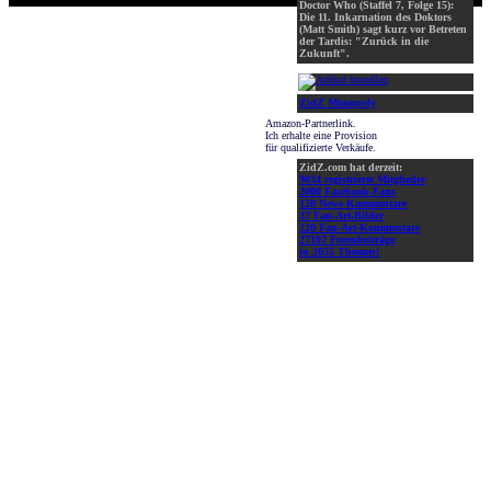
Doctor Who (Staffel 7, Folge 15):
Die 11. Inkarnation des Doktors
(Matt Smith) sagt kurz vor Betreten
der Tardis: "Zurück in die
Zukunft".
ZidZ Monopoly
Amazon-Partnerlink.
Ich erhalte eine Provision
für qualifizierte Verkäufe.
ZidZ.com hat derzeit:
9034 registrierte Mitglieder
2000 Facebook-Fans
120 News-Kommentare
37 Fan-Art-Bilder
220 Fan-Art-Kommentare
27107 Forenbeiträge
in 2055 Themen!