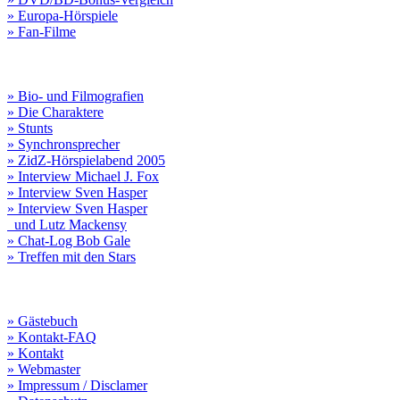
» Europa-Hörspiele
» Fan-Filme
» Bio- und Filmografien
» Die Charaktere
» Stunts
» Synchronsprecher
» ZidZ-Hörspielabend 2005
» Interview Michael J. Fox
» Interview Sven Hasper
» Interview Sven Hasper
und Lutz Mackensy
» Chat-Log Bob Gale
» Treffen mit den Stars
» Gästebuch
» Kontakt-FAQ
» Kontakt
» Webmaster
» Impressum / Disclamer