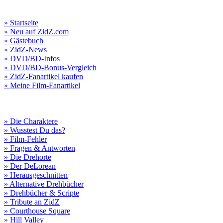
» Startseite
» Neu auf ZidZ.com
» Gästebuch
» ZidZ-News
» DVD/BD-Infos
» DVD/BD-Bonus-Vergleich
» ZidZ-Fanartikel kaufen
» Meine Film-Fanartikel
» Die Charaktere
» Wusstest Du das?
» Film-Fehler
» Fragen & Antworten
» Die Drehorte
» Der DeLorean
» Herausgeschnitten
» Alternative Drehbücher
» Drehbücher & Scripte
» Tribute an ZidZ
» Courthouse Square
» Hill Valley