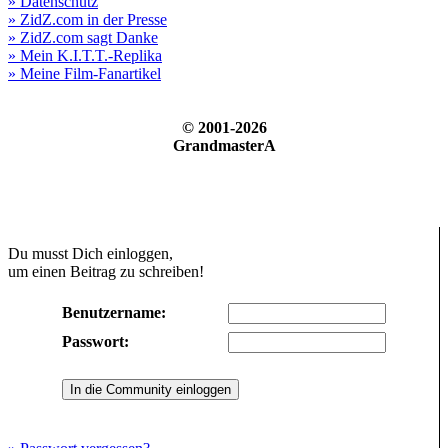
» Datenschutz
» ZidZ.com in der Presse
» ZidZ.com sagt Danke
» Mein K.I.T.T.-Replika
» Meine Film-Fanartikel
© 2001-2026
GrandmasterA
Du musst Dich einloggen,
um einen Beitrag zu schreiben!
Benutzername:
Passwort: