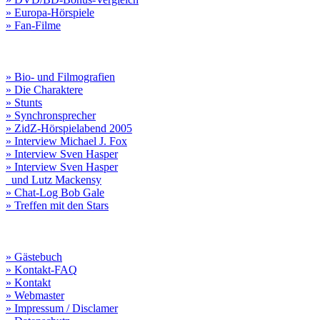
» Europa-Hörspiele
» Fan-Filme
» Bio- und Filmografien
» Die Charaktere
» Stunts
» Synchronsprecher
» ZidZ-Hörspielabend 2005
» Interview Michael J. Fox
» Interview Sven Hasper
» Interview Sven Hasper
und Lutz Mackensy
» Chat-Log Bob Gale
» Treffen mit den Stars
» Gästebuch
» Kontakt-FAQ
» Kontakt
» Webmaster
» Impressum / Disclamer