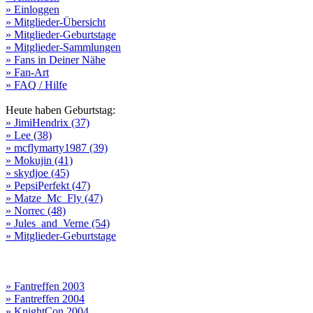
» Einloggen
» Mitglieder-Übersicht
» Mitglieder-Geburtstage
» Mitglieder-Sammlungen
» Fans in Deiner Nähe
» Fan-Art
» FAQ / Hilfe
Heute haben Geburtstag:
» JimiHendrix (37)
» Lee (38)
» mcflymarty1987 (39)
» Mokujin (41)
» skydjoe (45)
» PepsiPerfekt (47)
» Matze_Mc_Fly (47)
» Norrec (48)
» Jules_and_Verne (54)
» Mitglieder-Geburtstage
» Fantreffen 2003
» Fantreffen 2004
» KnightCon 2004