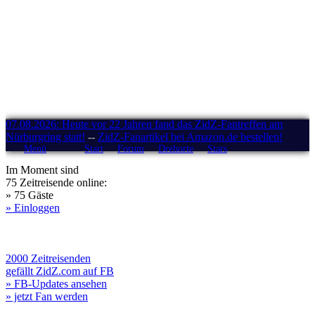
07.08.2026: Heute vor 22 Jahren fand das ZidZ-Fantreffen am
Nürburgring statt!
--
ZidZ-Fanartikel bei Amazon.de bestellen!
Menü
Start
Forum
Drehorte
Stars
Im Moment sind
75 Zeitreisende online:
» 75 Gäste
» Einloggen
2000 Zeitreisenden
gefällt ZidZ.com auf FB
» FB-Updates ansehen
» jetzt Fan werden