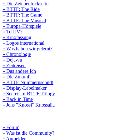
» Die Zeichentrickserie
» BTTF: The Ride
» BTTF: The Game
» BTTF: The Musical
» Europa-Hörspiele
» Teil IV?
» Kinofassung
» Logos international
» Was haben wir gelernt?
» Chronologie
» Deja-vu
» Zeitreisen
» Das andere Ich
» Die Zukunft
» BTTF-Nummernschild!
» Display-Labelmaker
» Secrets of BTTF Trilogy
» Back in Time
» Jens "Knossi" Knossalla
» Forum
» Was ist die Community?
» Anmelden