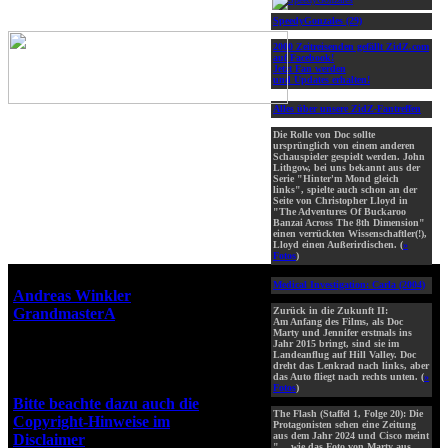
SpeedyGonzales (29)
2000 Zeitreisenden gefällt ZidZ.com
auf Facebook!
Jetzt Fan werden
und Updates erhalten!
Alles über unsere ZidZ-Fantreffen
Die Rolle von Doc sollte
ursprünglich von einem anderen
Schauspieler gespielt werden. John
Lithgow, bei uns bekannt aus der
Serie "Hinter'm Mond gleich
links", spielte auch schon an der
Seite von Christopher Lloyd in
"The Adventures Of Buckaroo
Banzai Across The 8th Dimension"
einen verrückten Wissenschaftler(!),
Lloyd einen Außerirdischen. (
»
Fotos
)
Webseiten-Design © 2001-2026
Medical Investigation: Carla (2004)
Andreas Winkler
alias
GrandmasterA
für ZidZ.com
Zurück in die Zukunft II:
Am Anfang des Films, als Doc
"Zurück in die Zukunft" steht
Marty und Jennifer erstmals ins
Jahr 2015 bringt, sind sie im
unter Copyright von Universal
Landeanflug auf Hill Valley. Doc
City Studios, Inc. und Amblin
dreht das Lenkrad nach links, aber
das Auto fliegt nach rechts unten. (
»
Entertainment, Inc.
Fotos
)
Bitte beachte dazu auch die
The Flash (Staffel 1, Folge 20): Die
Copyright-Hinweise im
Protagonisten sehen eine Zeitung
aus dem Jahr 2024 und Cisco meint
Disclaimer
!
"... wie das Foto von Marty aus