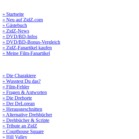
» Startseite
» Neu auf ZidZ.com
» Gästebuch
» ZidZ-News
» DVD/BD-Infos
» DVD/BD-Bonus-Vergleich
» ZidZ-Fanartikel kaufen
» Meine Film-Fanartikel
» Die Charaktere
» Wusstest Du das?
» Film-Fehler
» Fragen & Antworten
» Die Drehorte
» Der DeLorean
» Herausgeschnitten
» Alternative Drehbücher
» Drehbücher & Scripte
» Tribute an ZidZ
» Courthouse Square
» Hill Valley