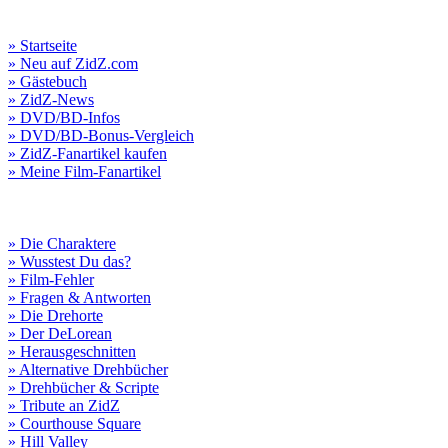
» Startseite
» Neu auf ZidZ.com
» Gästebuch
» ZidZ-News
» DVD/BD-Infos
» DVD/BD-Bonus-Vergleich
» ZidZ-Fanartikel kaufen
» Meine Film-Fanartikel
» Die Charaktere
» Wusstest Du das?
» Film-Fehler
» Fragen & Antworten
» Die Drehorte
» Der DeLorean
» Herausgeschnitten
» Alternative Drehbücher
» Drehbücher & Scripte
» Tribute an ZidZ
» Courthouse Square
» Hill Valley