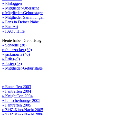
» Einloggen
» Mitglieder-Übersicht
» Mitglieder-Geburtstage
» Mitglieder-Sammlungen
» Fans in Deiner Nähe
» Fan-Art
» FAQ / Hilfe
Heute haben Geburtstag:
» Schaelle (38)
» franzzocker (39)
» jackmorris (40)
» Erik (49)
» Jester (53)
» Mitglieder-Geburtstage
» Fantreffen 2003
» Fantreffen 2004
» KnightCon 2004
» Lauscherlounge 2005
» Fantreffen 2005
» ZidZ-Kino-Nacht 2005
» ZidZ-Kino-Nacht 2006