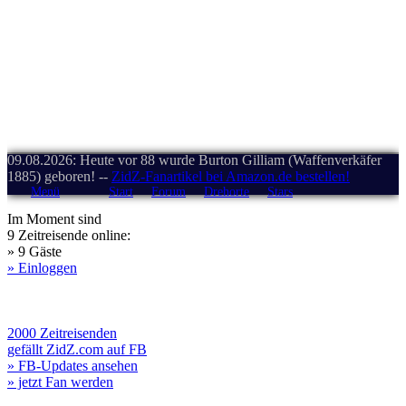
09.08.2026: Heute vor 88 wurde Burton Gilliam (Waffenverkäfer
1885) geboren! --
ZidZ-Fanartikel bei Amazon.de bestellen!
Menü
Start
Forum
Drehorte
Stars
Im Moment sind
9 Zeitreisende online:
» 9 Gäste
» Einloggen
2000 Zeitreisenden
gefällt ZidZ.com auf FB
» FB-Updates ansehen
» jetzt Fan werden