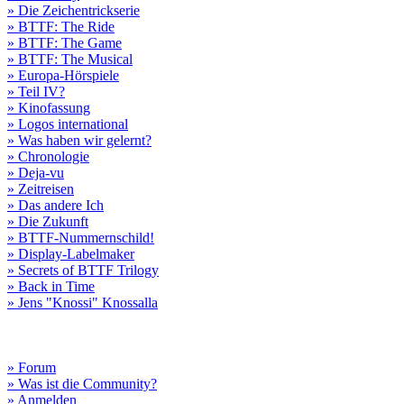
» Die Zeichentrickserie
» BTTF: The Ride
» BTTF: The Game
» BTTF: The Musical
» Europa-Hörspiele
» Teil IV?
» Kinofassung
» Logos international
» Was haben wir gelernt?
» Chronologie
» Deja-vu
» Zeitreisen
» Das andere Ich
» Die Zukunft
» BTTF-Nummernschild!
» Display-Labelmaker
» Secrets of BTTF Trilogy
» Back in Time
» Jens "Knossi" Knossalla
» Forum
» Was ist die Community?
» Anmelden