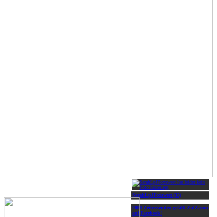
SarahLpJFoxsweet (33)
2000 Zeitreisenden gefällt ZidZ.com
auf Facebook!