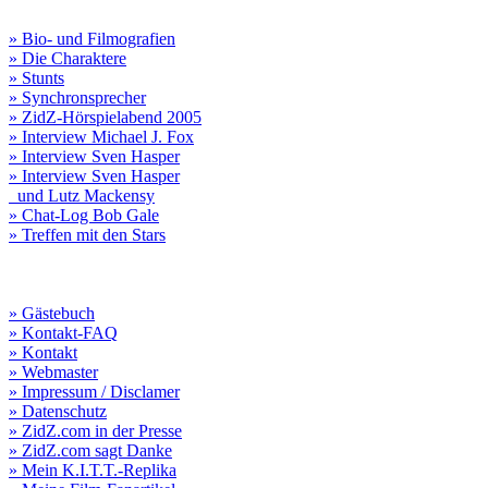
» Bio- und Filmografien
» Die Charaktere
» Stunts
» Synchronsprecher
» ZidZ-Hörspielabend 2005
» Interview Michael J. Fox
» Interview Sven Hasper
» Interview Sven Hasper
und Lutz Mackensy
» Chat-Log Bob Gale
» Treffen mit den Stars
» Gästebuch
» Kontakt-FAQ
» Kontakt
» Webmaster
» Impressum / Disclamer
» Datenschutz
» ZidZ.com in der Presse
» ZidZ.com sagt Danke
» Mein K.I.T.T.-Replika