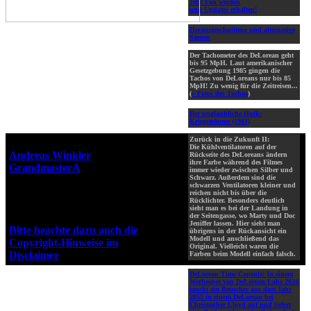
Jetzt Fan werden
und Updates erhalten!
Herausgeschnittene und alternative
Szenen
Der Tachometer des DeLorean geht
bis 95 MpH. Laut amerikanischer
Gesetzgebung 1985 gingen die
Tachos von DeLoreans nur bis 85
MpH! Zu wenig für die Zeitreisen...
(
» Fotos des Tachos
)
Der unglaubliche Hulk:
Kriegsträume (1981)
Zurück in die Zukunft II:
Webseiten-Design © 2001-2026
Die Kühlventilatoren auf der
Andreas Winkler
alias
Rückseite des DeLoreans ändern
ihre Farbe während des Filmes
GrandmasterA
für ZidZ.com
immer wieder zwischen Silber und
Schwarz. Außerdem sind die
"Zurück in die Zukunft" steht
schwarzen Ventilatoren kleiner und
unter Copyright von Universal
reichen nicht bis über die
Rücklichter. Besonders deutlich
City Studios, Inc. und Amblin
sieht man es bei der Landung in
Entertainment, Inc.
der Seitengasse, wo Marty und Doc
Jeniffer lassen. Hier sieht man
Bitte beachte dazu auch die
übrigens in der Rückansicht ein
Modell und anschließend das
Copyright-Hinweise im
Original. Vielleicht waren die
Disclaimer
!
Farben beim Modell einfach falsch.
DeLorean Time Capsule:
In einem
Werbespot von DeLorean Labs 2024
taucht ein Besucher aus dem Jahr
2055 in einem DeLorean bei
Christopher Lloyd auf und liefert