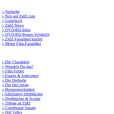
» Startseite
» Neu auf ZidZ.com
» Gästebuch
» ZidZ-News
» DVD/BD-Infos
» DVD/BD-Bonus-Vergleich
» ZidZ-Fanartikel kaufen
» Meine Film-Fanartikel
» Die Charaktere
» Wusstest Du das?
» Film-Fehler
» Fragen & Antworten
» Die Drehorte
» Der DeLorean
» Herausgeschnitten
» Alternative Drehbücher
» Drehbücher & Scripte
» Tribute an ZidZ
» Courthouse Square
» Hill Valley