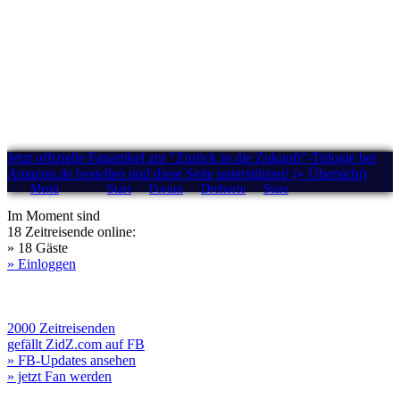
Jetzt offizielle Fanartikel zur "Zurück in die Zukunft"-Trilogie bei
Amazon.de bestellen und diese Seite unterstützen! (» Übersicht)
Menü
Start
Forum
Drehorte
Stars
Im Moment sind
18 Zeitreisende online:
» 18 Gäste
» Einloggen
2000 Zeitreisenden
gefällt ZidZ.com auf FB
» FB-Updates ansehen
» jetzt Fan werden