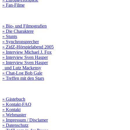
» Fan-Filme
» Bio- und Filmografien
» Die Charaktere
» Stunts
» Synchronsprecher
» ZidZ-Hörspielabend 2005
» Interview Michael J. Fox
» Interview Sven Hasper
» Interview Sven Hasper
und Lutz Mackensy
» Chat-Log Bob Gale
» Treffen mit den Stars
» Gästebuch
» Kontakt-FAQ
» Kontakt
» Webmaster
» Impressum / Disclamer
» Datenschutz