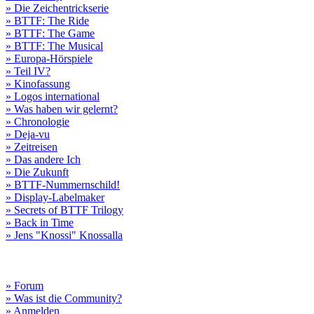
» Die Zeichentrickserie
» BTTF: The Ride
» BTTF: The Game
» BTTF: The Musical
» Europa-Hörspiele
» Teil IV?
» Kinofassung
» Logos international
» Was haben wir gelernt?
» Chronologie
» Deja-vu
» Zeitreisen
» Das andere Ich
» Die Zukunft
» BTTF-Nummernschild!
» Display-Labelmaker
» Secrets of BTTF Trilogy
» Back in Time
» Jens "Knossi" Knossalla
» Forum
» Was ist die Community?
» Anmelden