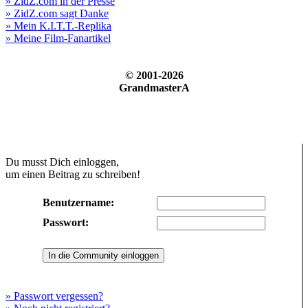
» ZidZ.com in der Presse
» ZidZ.com sagt Danke
» Mein K.I.T.T.-Replika
» Meine Film-Fanartikel
© 2001-2026
GrandmasterA
Du musst Dich einloggen,
um einen Beitrag zu schreiben!
Benutzername:
Passwort:
» Passwort vergessen?