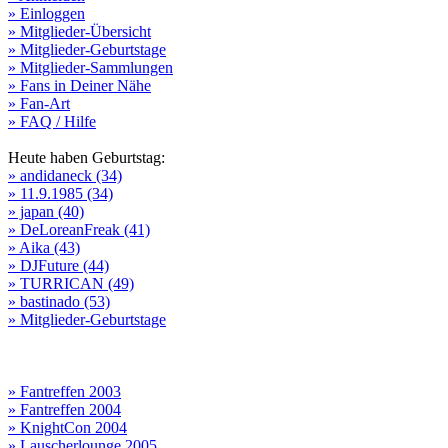
» Einloggen
» Mitglieder-Übersicht
» Mitglieder-Geburtstage
» Mitglieder-Sammlungen
» Fans in Deiner Nähe
» Fan-Art
» FAQ / Hilfe
Heute haben Geburtstag:
» andidaneck (34)
» 11.9.1985 (34)
» japan (40)
» DeLoreanFreak (41)
» Aika (43)
» DJFuture (44)
» TURRICAN (49)
» bastinado (53)
» Mitglieder-Geburtstage
» Fantreffen 2003
» Fantreffen 2004
» KnightCon 2004
» Lauscherlounge 2005