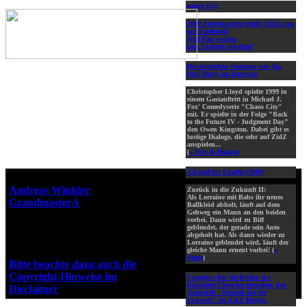
malcy (55)
2000 Zeitreisenden gefällt ZidZ.com
auf Facebook!
Jetzt Fan werden
und Updates erhalten!
Die deutschen Stimmen von Doc
und Marty im Interview
Christopher Lloyd spielte 1999 in
einem Gastauftritt in Michael J.
Fox' Comedyserie "Chaos City"
mit. Er spielte in der Folge "Back
to the Future IV - Judgment Day"
den Owen Kingston. Dabei gibt es
lustige Dialoge, die sehr auf ZidZ
anspielen...
(
» Foto & Dialoge
3 Engel für Charlie (2000)
Webseiten-Design © 2001-2026
Andreas Winkler
alias
Zurück in die Zukunft II:
Als Lorraine mit Babs ihr neues
GrandmasterA
für ZidZ.com
Ballkleid abholt, läuft auf dem
Gehweg ein Mann an den beiden
"Zurück in die Zukunft" steht
vorbei. Dann wird zu Biff
unter Copyright von Universal
geblendet, der gerade sein Auto
abgeholt hat. Als dann wieder zu
City Studios, Inc. und Amblin
Lorraine geblendet wird, läuft der
Entertainment, Inc.
gleiche Mann erneut vorbei! (
»
Fotos
)
Bitte beachte dazu auch die
Copyright-Hinweise im
Cineplex:
Die 3D-Brillen der
Kinokette Cineplex enthalten den
Disclaimer
!
Aufdruck "Zurück für die
Zukunft" im ZidZ-Design.