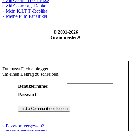
» ZidZ.com in der Presse
» ZidZ.com sagt Danke
» Mein K.I.T.T.-Replika
» Meine Film-Fanartikel
© 2001-2026
GrandmasterA
Du musst Dich einloggen,
um einen Beitrag zu schreiben!
Benutzername:
Passwort:
» Passwort vergessen?