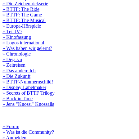
» Die Zeichentrickserie
» BTTF: The Ride
» BTTF: The Game
» BTTF: The Musical
» Europa-Hörspiele
» Teil IV?
» Kinofassung
» Logos international
» Was haben wir gelernt?
» Chronologie
» Deja-vu
» Zeitreisen
» Das andere Ich
» Die Zukunft
» BTTF-Nummernschild!
» Display-Labelmaker
» Secrets of BTTF Trilogy
» Back in Time
» Jens "Knossi" Knossalla
» Forum
» Was ist die Community?
» Anmelden