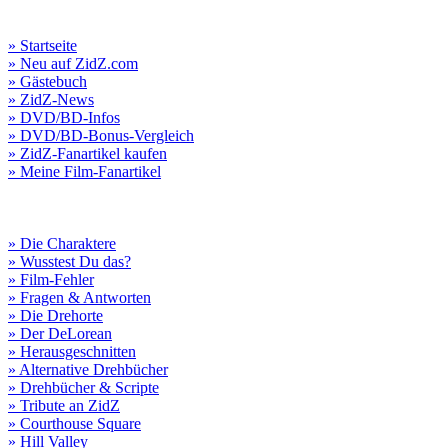
» Startseite
» Neu auf ZidZ.com
» Gästebuch
» ZidZ-News
» DVD/BD-Infos
» DVD/BD-Bonus-Vergleich
» ZidZ-Fanartikel kaufen
» Meine Film-Fanartikel
» Die Charaktere
» Wusstest Du das?
» Film-Fehler
» Fragen & Antworten
» Die Drehorte
» Der DeLorean
» Herausgeschnitten
» Alternative Drehbücher
» Drehbücher & Scripte
» Tribute an ZidZ
» Courthouse Square
» Hill Valley