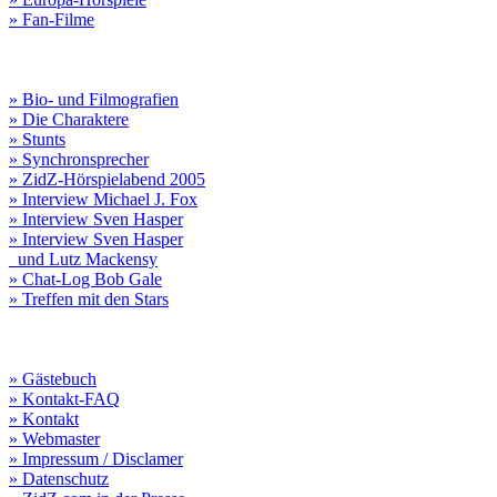
» Fan-Filme
» Bio- und Filmografien
» Die Charaktere
» Stunts
» Synchronsprecher
» ZidZ-Hörspielabend 2005
» Interview Michael J. Fox
» Interview Sven Hasper
» Interview Sven Hasper
und Lutz Mackensy
» Chat-Log Bob Gale
» Treffen mit den Stars
» Gästebuch
» Kontakt-FAQ
» Kontakt
» Webmaster
» Impressum / Disclamer
» Datenschutz