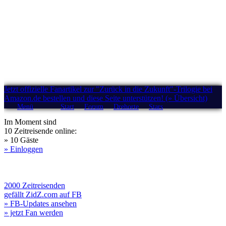
Jetzt offizielle Fanartikel zur "Zurück in die Zukunft"-Trilogie bei
Amazon.de bestellen und diese Seite unterstützen! (» Übersicht)
Menü
Start
Forum
Drehorte
Stars
Im Moment sind
10 Zeitreisende online:
» 10 Gäste
» Einloggen
2000 Zeitreisenden
gefällt ZidZ.com auf FB
» FB-Updates ansehen
» jetzt Fan werden