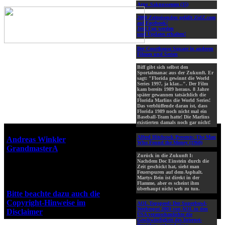
Arne_Saknussemm (35)
2000 Zeitreisenden gefällt ZidZ.com
auf Facebook!
Jetzt Fan werden
und Updates erhalten!
Der Courthouse Square in anderen
Filmen und Serien
Biff gibt sich selbst den
Sportalmanac aus der Zukunft. Er
sagt: "Florida gewinnt die World
Series 1997, ja klar...". Der Film
kam bereits 1989 heraus. 8 Jahre
später gewannen tatsächlich die
Florida Marlins die World Series!
Das verblüffende daran ist, dass
Florida 1989 noch nicht mal ein
Baseball-Team hatte! Die Marlins
existierten damals noch gar nicht!
Webseiten-Design © 2001-2026
Alfred Hitchcock Presents: The Man
Andreas Winkler
alias
Who Found the Money (1960)
GrandmasterA
für ZidZ.com
Zurück in die Zukunft I:
"Zurück in die Zukunft" steht
Nachdem Doc Einstein durch die
unter Copyright von Universal
Zeit geschickt hat, sieht man
Feuerspuren auf dem Asphalt.
City Studios, Inc. und Amblin
Martys Bein ist direkt in der
Entertainment, Inc.
Flamme, aber es scheint ihm
überhaupt nicht weh zu tun.
Bitte beachte dazu auch die
Copyright-Hinweise im
AOL Topspeed:
Der Superbowl-
Werbespot 2003 von AOL in den
Disclaimer
!
USA veranschaulichte die
Geschwindigkeit des Internet-