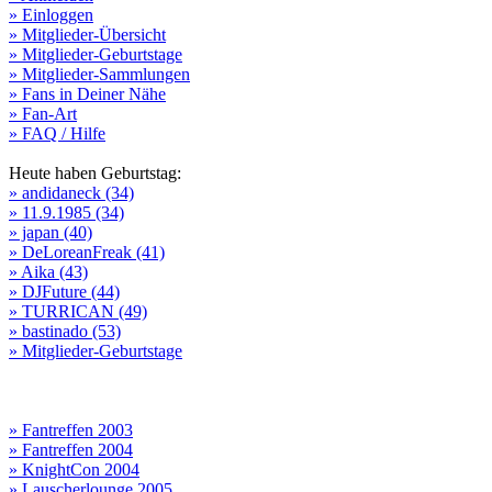
» Einloggen
» Mitglieder-Übersicht
» Mitglieder-Geburtstage
» Mitglieder-Sammlungen
» Fans in Deiner Nähe
» Fan-Art
» FAQ / Hilfe
Heute haben Geburtstag:
» andidaneck (34)
» 11.9.1985 (34)
» japan (40)
» DeLoreanFreak (41)
» Aika (43)
» DJFuture (44)
» TURRICAN (49)
» bastinado (53)
» Mitglieder-Geburtstage
» Fantreffen 2003
» Fantreffen 2004
» KnightCon 2004
» Lauscherlounge 2005