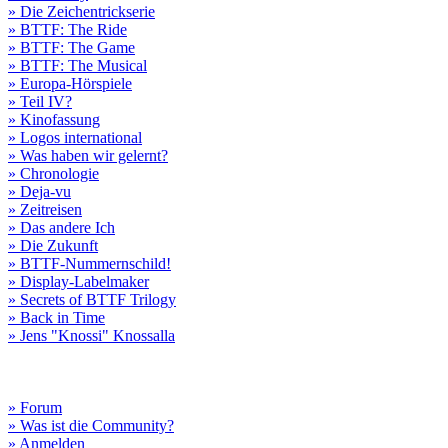
» Die Zeichentrickserie
» BTTF: The Ride
» BTTF: The Game
» BTTF: The Musical
» Europa-Hörspiele
» Teil IV?
» Kinofassung
» Logos international
» Was haben wir gelernt?
» Chronologie
» Deja-vu
» Zeitreisen
» Das andere Ich
» Die Zukunft
» BTTF-Nummernschild!
» Display-Labelmaker
» Secrets of BTTF Trilogy
» Back in Time
» Jens "Knossi" Knossalla
» Forum
» Was ist die Community?
» Anmelden