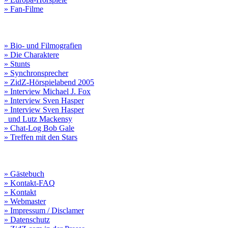
» Fan-Filme
» Bio- und Filmografien
» Die Charaktere
» Stunts
» Synchronsprecher
» ZidZ-Hörspielabend 2005
» Interview Michael J. Fox
» Interview Sven Hasper
» Interview Sven Hasper
und Lutz Mackensy
» Chat-Log Bob Gale
» Treffen mit den Stars
» Gästebuch
» Kontakt-FAQ
» Kontakt
» Webmaster
» Impressum / Disclamer
» Datenschutz