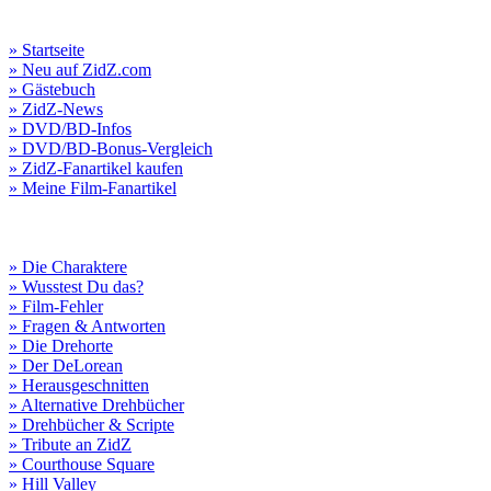
» Startseite
» Neu auf ZidZ.com
» Gästebuch
» ZidZ-News
» DVD/BD-Infos
» DVD/BD-Bonus-Vergleich
» ZidZ-Fanartikel kaufen
» Meine Film-Fanartikel
» Die Charaktere
» Wusstest Du das?
» Film-Fehler
» Fragen & Antworten
» Die Drehorte
» Der DeLorean
» Herausgeschnitten
» Alternative Drehbücher
» Drehbücher & Scripte
» Tribute an ZidZ
» Courthouse Square
» Hill Valley