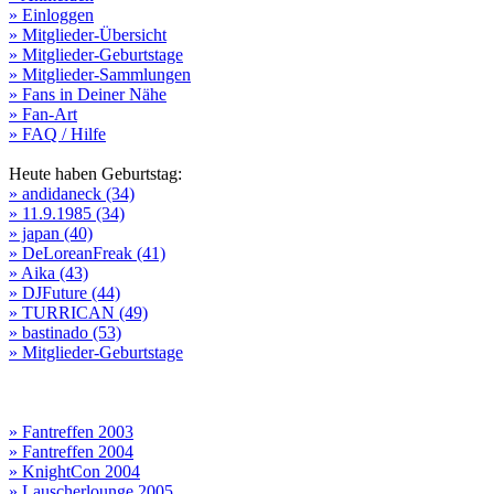
» Einloggen
» Mitglieder-Übersicht
» Mitglieder-Geburtstage
» Mitglieder-Sammlungen
» Fans in Deiner Nähe
» Fan-Art
» FAQ / Hilfe
Heute haben Geburtstag:
» andidaneck (34)
» 11.9.1985 (34)
» japan (40)
» DeLoreanFreak (41)
» Aika (43)
» DJFuture (44)
» TURRICAN (49)
» bastinado (53)
» Mitglieder-Geburtstage
» Fantreffen 2003
» Fantreffen 2004
» KnightCon 2004
» Lauscherlounge 2005