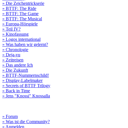
» Die Zeichentrickserie
» BTTF: The Ride
» BTTF: The Game
» BTTF: The Musical
» Europa-Hörspiele
» Teil IV?
» Kinofassung
» Logos international
» Was haben wir gelernt?
» Chronologie
» Deja-vu
» Zeitreisen
» Das andere Ich
» Die Zukunft
» BTTF-Nummernschild!
» Display-Labelmaker
» Secrets of BTTF Trilogy
» Back in Time
» Jens "Knossi" Knossalla
» Forum
» Was ist die Community?
» Anmelden