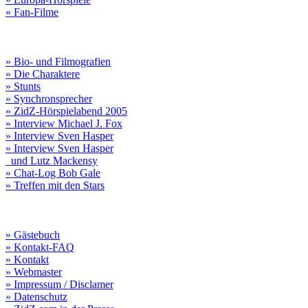
» Fan-Filme
» Bio- und Filmografien
» Die Charaktere
» Stunts
» Synchronsprecher
» ZidZ-Hörspielabend 2005
» Interview Michael J. Fox
» Interview Sven Hasper
» Interview Sven Hasper
und Lutz Mackensy
» Chat-Log Bob Gale
» Treffen mit den Stars
» Gästebuch
» Kontakt-FAQ
» Kontakt
» Webmaster
» Impressum / Disclamer
» Datenschutz