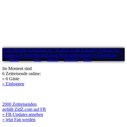
Jetzt offizielle Fanartikel zur "Zurück in die Zukunft"-Trilogie bei
Amazon.de bestellen und diese Seite unterstützen! (» Übersicht)
Menü
Start
Forum
Drehorte
Stars
Im Moment sind
6 Zeitreisende online:
» 6 Gäste
» Einloggen
2000 Zeitreisenden
gefällt ZidZ.com auf FB
» FB-Updates ansehen
» jetzt Fan werden