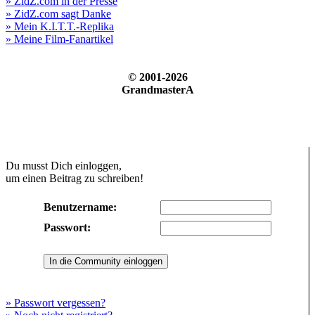
» ZidZ.com in der Presse
» ZidZ.com sagt Danke
» Mein K.I.T.T.-Replika
» Meine Film-Fanartikel
© 2001-2026
GrandmasterA
Du musst Dich einloggen,
um einen Beitrag zu schreiben!
Benutzername:
Passwort:
» Passwort vergessen?