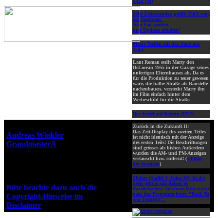
x-fan (39)
2000 Zeitreisenden gefällt ZidZ.com
auf Facebook!
Jetzt Fan werden
und Updates erhalten!
Meine Treffen mit den Stars aus
ZidZ
Laut Roman stellt Marty den
DeLorean 1955 in der Garage seines
unfertigen Elternhauses ab. Da es
für die Produktion zu teuer gewesen
wäre, die halbe Straße als Baustelle
nachzubauen, versteckt Marty ihn
im Film einfach hinter dem
Werbeschild für die Straße.
Der Teufel auf Rädern (1977)
Webseiten-Design © 2001-2026
Zurück in die Zukunft II:
Das Zeit-Display des zweiten Teiles
Andreas Winkler
alias
ist nicht identisch mit der Anzeige
GrandmasterA
für ZidZ.com
des ersten Teils! Die Beschriftungen
sind grösser als bisher. Außerdem
"Zurück in die Zukunft" steht
wurden die AM- und PM-Anzeigen
vertauscht bzw. entfernt! (
» Fotos
unter Copyright von Universal
der Anzeigen
)
City Studios, Inc. und Amblin
Entertainment, Inc.
Sliders (Staffel 3, Folge 19):
In der
Serie geht es um Reisen in
Bitte beachte dazu auch die
Parallelwelten. An einem Kino kann
man das Programm lesen: "Back To
Copyright-Hinweise im
The Future 4".
Disclaimer
!