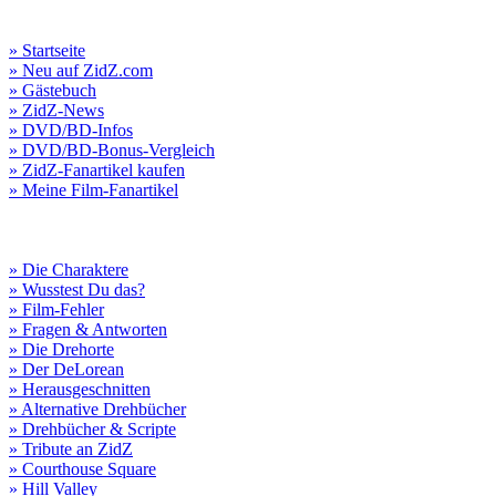
» Startseite
» Neu auf ZidZ.com
» Gästebuch
» ZidZ-News
» DVD/BD-Infos
» DVD/BD-Bonus-Vergleich
» ZidZ-Fanartikel kaufen
» Meine Film-Fanartikel
» Die Charaktere
» Wusstest Du das?
» Film-Fehler
» Fragen & Antworten
» Die Drehorte
» Der DeLorean
» Herausgeschnitten
» Alternative Drehbücher
» Drehbücher & Scripte
» Tribute an ZidZ
» Courthouse Square
» Hill Valley