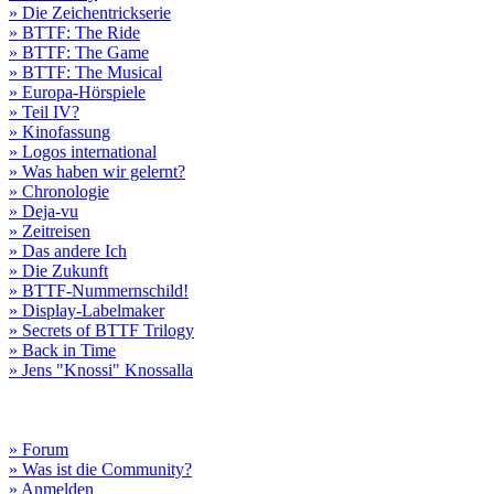
» Die Zeichentrickserie
» BTTF: The Ride
» BTTF: The Game
» BTTF: The Musical
» Europa-Hörspiele
» Teil IV?
» Kinofassung
» Logos international
» Was haben wir gelernt?
» Chronologie
» Deja-vu
» Zeitreisen
» Das andere Ich
» Die Zukunft
» BTTF-Nummernschild!
» Display-Labelmaker
» Secrets of BTTF Trilogy
» Back in Time
» Jens "Knossi" Knossalla
» Forum
» Was ist die Community?
» Anmelden