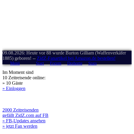
09.08.2026: Heute vor 88 wurde Burton Gilliam (Waffenverkäfer
1885) geboren! --
ZidZ-Fanartikel bei Amazon.de bestellen!
Menü
Start
Forum
Drehorte
Stars
Im Moment sind
10 Zeitreisende online:
» 10 Gäste
» Einloggen
2000 Zeitreisenden
gefällt ZidZ.com auf FB
» FB-Updates ansehen
» jetzt Fan werden