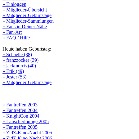
» Einloggen
» Mitglieder-Übersicht
» Mitglieder-Geburtstage
» Mitglieder-Sammlungen
» Fans in Deiner Nähe
» Fan-Art
» FAQ / Hilfe
Heute haben Geburtstag:
» Schaelle (38)
» franzzocker (39)
» jackmorris (40)
» Erik (49)
» Jester (53)
» Mitglieder-Geburtstage
» Fantreffen 2003
» Fantreffen 2004
» KnightCon 2004
» Lauscherlounge 2005
» Fantreffen 2005
» ZidZ-Kino-Nacht 2005
» ZidZ-Kino-Nacht 2006