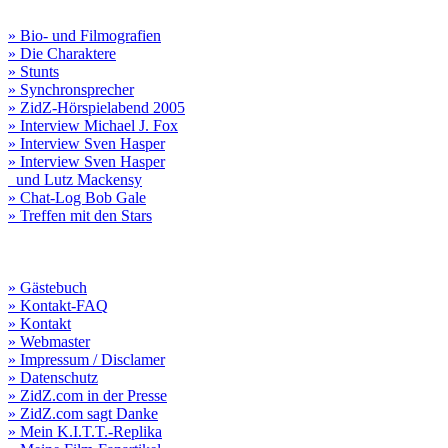
» Bio- und Filmografien
» Die Charaktere
» Stunts
» Synchronsprecher
» ZidZ-Hörspielabend 2005
» Interview Michael J. Fox
» Interview Sven Hasper
» Interview Sven Hasper
und Lutz Mackensy
» Chat-Log Bob Gale
» Treffen mit den Stars
» Gästebuch
» Kontakt-FAQ
» Kontakt
» Webmaster
» Impressum / Disclamer
» Datenschutz
» ZidZ.com in der Presse
» ZidZ.com sagt Danke
» Mein K.I.T.T.-Replika