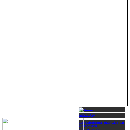
holli_lij (54)
2000 Zeitreisenden gefällt ZidZ.com
auf Facebook!
Jetzt Fan werden