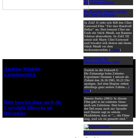
und Updates erhalten!
Die deutschen Stimmen von Doc
und Marty im Interview
In ZidZ II sieht sich Biff den Clint-
Eastwood-Film "Für eine Handvoll
Dollar" an. Dort benutzt Clint am
Ende ein Stück Metall, um Ramons
Schüsse abzuwehren. In ZidZ III
nennt sich Marty Clint Eastwood
und bewahrt sich ebenso mit einem
Stück Metall vor dem
erschossenwerden. (
» Fotos
)
Knight Rider: Die
Flugzeugentführung (1985)
Webseiten-Design © 2001-2026
Andreas Winkler
alias
Zurück in die Zukunft I:
GrandmasterA
für ZidZ.com
Die Zeitanzeige beim Zeitreise-
Experiment Nummer 1 müsste als
"Zurück in die Zukunft" steht
Zielzeit den 26.10.1985, 01:21 Uhr
anzeigen. Auf dem Display stehen
unter Copyright von Universal
allerdings ganz andere Zahlen... (
»
City Studios, Inc. und Amblin
Foto
)
Entertainment, Inc.
Donnie Darko (2001): In diesem
Bitte beachte dazu auch die
Film geht es im weitesten Sinne
auch um Zeitreisen. Dort kommt
Copyright-Hinweise im
der DeLorean auch zur Sprache
und Donnie sagt zu seinem
Disclaimer
!
Phyiklehrer, dass er "... die Filme
mag, und wie sie gemacht sind."
Die Zeichentrickserie