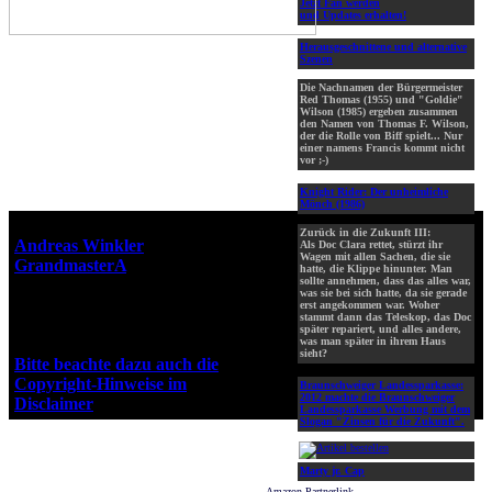
Jetzt Fan werden
und Updates erhalten!
Herausgeschnittene und alternative
Szenen
Die Nachnamen der Bürgermeister
Red Thomas (1955) und "Goldie"
Wilson (1985) ergeben zusammen
den Namen von Thomas F. Wilson,
der die Rolle von Biff spielt... Nur
einer namens Francis kommt nicht
vor ;-)
Knight Rider: Der unheimliche
Mönch (1986)
Webseiten-Design © 2001-2026
Zurück in die Zukunft III:
Andreas Winkler
alias
Als Doc Clara rettet, stürzt ihr
Wagen mit allen Sachen, die sie
GrandmasterA
für ZidZ.com
hatte, die Klippe hinunter. Man
sollte annehmen, dass das alles war,
"Zurück in die Zukunft" steht
was sie bei sich hatte, da sie gerade
unter Copyright von Universal
erst angekommen war. Woher
stammt dann das Teleskop, das Doc
City Studios, Inc. und Amblin
später repariert, und alles andere,
Entertainment, Inc.
was man später in ihrem Haus
sieht?
Bitte beachte dazu auch die
Copyright-Hinweise im
Braunschweiger Landessparkasse:
2012 machte die Braunschweiger
Disclaimer
!
Landessparkasse Werbung mit dem
Slogan "Zinsen für die Zukunft".
Marty jr. Cap
Amazon-Partnerlink.