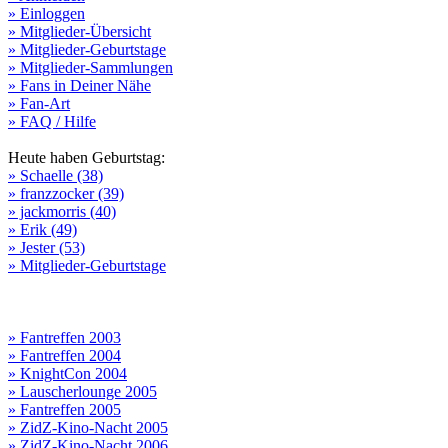
» Einloggen
» Mitglieder-Übersicht
» Mitglieder-Geburtstage
» Mitglieder-Sammlungen
» Fans in Deiner Nähe
» Fan-Art
» FAQ / Hilfe
Heute haben Geburtstag:
» Schaelle (38)
» franzzocker (39)
» jackmorris (40)
» Erik (49)
» Jester (53)
» Mitglieder-Geburtstage
» Fantreffen 2003
» Fantreffen 2004
» KnightCon 2004
» Lauscherlounge 2005
» Fantreffen 2005
» ZidZ-Kino-Nacht 2005
» ZidZ-Kino-Nacht 2006