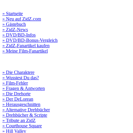
» Startseite
» Neu auf ZidZ.com
» Gästebuch
» ZidZ-News
» DVD/BD-Infos
» DVD/BD-Bonus-Vergleich
» ZidZ-Fanartikel kaufen
» Meine Film-Fanartikel
» Die Charaktere
» Wusstest Du das?
» Film-Fehler
» Fragen & Antworten
» Die Drehorte
» Der DeLorean
» Herausgeschnitten
» Alternative Drehbücher
» Drehbücher & Scripte
» Tribute an ZidZ
» Courthouse Square
» Hill Valley