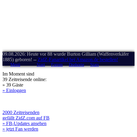
09.08.2026: Heute vor 88 wurde Burton Gilliam (Waffenverkäfer
1885) geboren! --
ZidZ-Fanartikel bei Amazon.de bestellen!
Menü
Start
Forum
Drehorte
Stars
Im Moment sind
39 Zeitreisende online:
» 39 Gäste
» Einloggen
2000 Zeitreisenden
gefällt ZidZ.com auf FB
» FB-Updates ansehen
» jetzt Fan werden