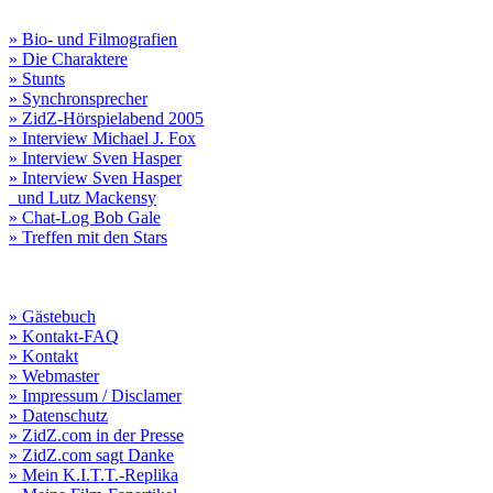
» Bio- und Filmografien
» Die Charaktere
» Stunts
» Synchronsprecher
» ZidZ-Hörspielabend 2005
» Interview Michael J. Fox
» Interview Sven Hasper
» Interview Sven Hasper
und Lutz Mackensy
» Chat-Log Bob Gale
» Treffen mit den Stars
» Gästebuch
» Kontakt-FAQ
» Kontakt
» Webmaster
» Impressum / Disclamer
» Datenschutz
» ZidZ.com in der Presse
» ZidZ.com sagt Danke
» Mein K.I.T.T.-Replika