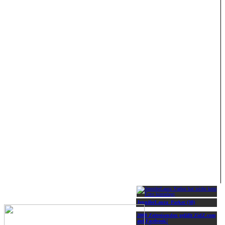
JenniferLaura_Parker (38)
2000 Zeitreisenden gefällt ZidZ.com
auf Facebook!