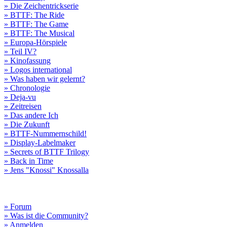
» Die Zeichentrickserie
» BTTF: The Ride
» BTTF: The Game
» BTTF: The Musical
» Europa-Hörspiele
» Teil IV?
» Kinofassung
» Logos international
» Was haben wir gelernt?
» Chronologie
» Deja-vu
» Zeitreisen
» Das andere Ich
» Die Zukunft
» BTTF-Nummernschild!
» Display-Labelmaker
» Secrets of BTTF Trilogy
» Back in Time
» Jens "Knossi" Knossalla
» Forum
» Was ist die Community?
» Anmelden