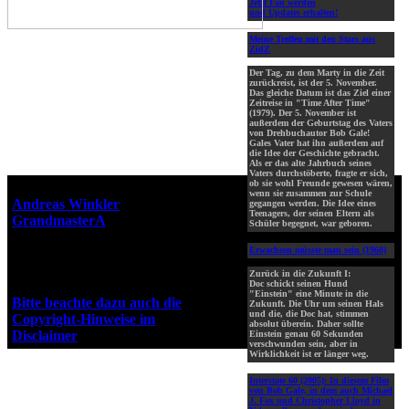
Jetzt Fan werden
und Updates erhalten!
Meine Treffen mit den Stars aus
ZidZ
Der Tag, zu dem Marty in die Zeit
zurückreist, ist der 5. November.
Das gleiche Datum ist das Ziel einer
Zeitreise in "Time After Time"
(1979). Der 5. November ist
außerdem der Geburtstag des Vaters
von Drehbuchautor Bob Gale!
Gales Vater hat ihn außerdem auf
die Idee der Geschichte gebracht.
Als er das alte Jahrbuch seines
Vaters durchstöberte, fragte er sich,
ob sie wohl Freunde gewesen wären,
Webseiten-Design © 2001-2026
wenn sie zusammen zur Schule
Andreas Winkler
alias
gegangen werden. Die Idee eines
Teenagers, der seinen Eltern als
GrandmasterA
für ZidZ.com
Schüler begegnet, war geboren.
"Zurück in die Zukunft" steht
Erwachsen müsste man sein (1960)
unter Copyright von Universal
City Studios, Inc. und Amblin
Zurück in die Zukunft I:
Entertainment, Inc.
Doc schickt seinen Hund
"Einstein" eine Minute in die
Bitte beachte dazu auch die
Zukunft. Die Uhr um seinen Hals
und die, die Doc hat, stimmen
Copyright-Hinweise im
absolut überein. Daher sollte
Disclaimer
!
Einstein genau 60 Sekunden
verschwunden sein, aber in
Wirklichkeit ist er länger weg.
Interstate 60 (2005):
In diesem Film
von Bob Gale, in dem auch Michael
J. Fox und Christopher Lloyd in