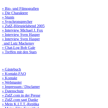
» Bio- und Filmografien
» Die Charaktere
» Stunts
» Synchronsprecher
» ZidZ-Hörspielabend 2005
» Interview Michael J. Fox
» Interview Sven Hasper
» Interview Sven Hasper
und Lutz Mackensy
» Chat-Log Bob Gale
» Treffen mit den Stars
» Gästebuch
» Kontakt-FAQ
» Kontakt
» Webmaster
» Impressum / Disclamer
» Datenschutz
» ZidZ.com in der Presse
» ZidZ.com sagt Danke
» Mein K.I.T.T.-Replika