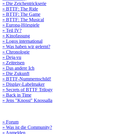
» Die Zeichentrickserie
» BTTF: The Ride
» BTTF: The Game
» BTTF: The Musical
» Europa-Hörspiele
» Teil IV?
» Kinofassung
» Logos international
» Was haben wir gelernt?
» Chronologie
» Deja-vu
» Zeitreisen
» Das andere Ich
» Die Zukunft
» BTTF-Nummernschild!
» Display-Labelmaker
» Secrets of BTTF Trilogy
» Back in Time
» Jens "Knossi" Knossalla
» Forum
» Was ist die Community?
» Anmelden