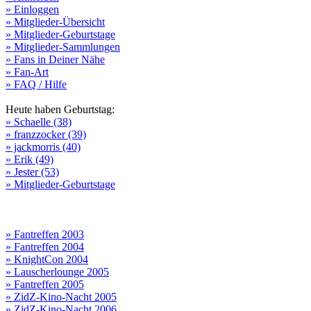
» Einloggen
» Mitglieder-Übersicht
» Mitglieder-Geburtstage
» Mitglieder-Sammlungen
» Fans in Deiner Nähe
» Fan-Art
» FAQ / Hilfe
Heute haben Geburtstag:
» Schaelle (38)
» franzzocker (39)
» jackmorris (40)
» Erik (49)
» Jester (53)
» Mitglieder-Geburtstage
» Fantreffen 2003
» Fantreffen 2004
» KnightCon 2004
» Lauscherlounge 2005
» Fantreffen 2005
» ZidZ-Kino-Nacht 2005
» ZidZ-Kino-Nacht 2006