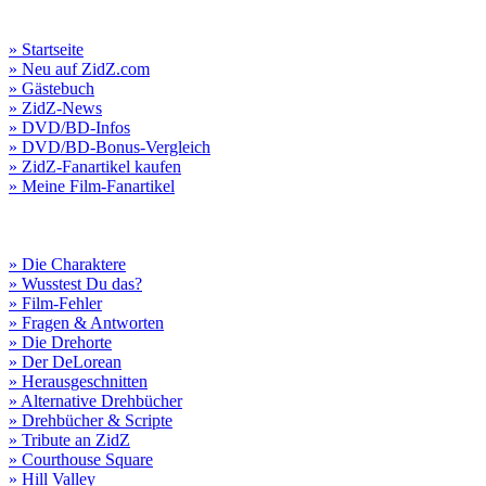
» Startseite
» Neu auf ZidZ.com
» Gästebuch
» ZidZ-News
» DVD/BD-Infos
» DVD/BD-Bonus-Vergleich
» ZidZ-Fanartikel kaufen
» Meine Film-Fanartikel
» Die Charaktere
» Wusstest Du das?
» Film-Fehler
» Fragen & Antworten
» Die Drehorte
» Der DeLorean
» Herausgeschnitten
» Alternative Drehbücher
» Drehbücher & Scripte
» Tribute an ZidZ
» Courthouse Square
» Hill Valley