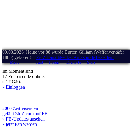
09.08.2026: Heute vor 88 wurde Burton Gilliam (Waffenverkäfer
1885) geboren! --
ZidZ-Fanartikel bei Amazon.de bestellen!
Menü
Start
Forum
Drehorte
Stars
Im Moment sind
17 Zeitreisende online:
» 17 Gäste
» Einloggen
2000 Zeitreisenden
gefällt ZidZ.com auf FB
» FB-Updates ansehen
» jetzt Fan werden