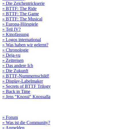
» Die Zeichentrickserie
» BTTF: The Ride
» BTTF: The Game
» BTTF: The Musical
» Europa-Hörspiele
» Teil IV?
» Kinofassung
» Logos international
» Was haben wir gelernt?
» Chronologie
» Deja-vu
» Zeitreisen
» Das andere Ich
» Die Zukunft
» BTTF-Nummernschild!
» Display-Labelmaker
» Secrets of BTTF Trilogy
» Back in Time
» Jens "Knossi" Knossalla
» Forum
» Was ist die Community?
» Anmelden