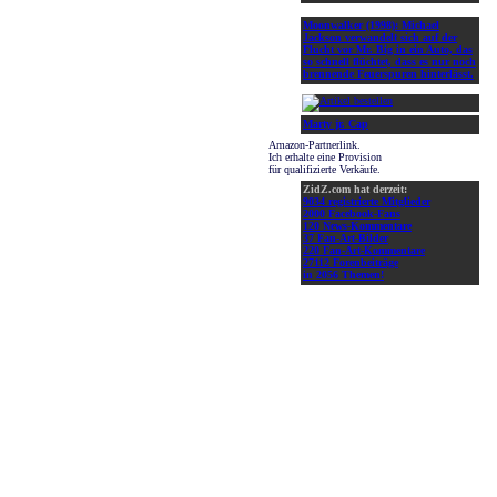
Moonwalker (1998):
Michael
Jackson verwandelt sich auf der
Flucht vor Mr. Big in ein Auto, das
so schnell flüchtet, dass es nur noch
brennende Feuerspuren hinterlässt.
Marty jr. Cap
Amazon-Partnerlink.
Ich erhalte eine Provision
für qualifizierte Verkäufe.
ZidZ.com hat derzeit:
9034 registrierte Mitglieder
2000 Facebook-Fans
120 News-Kommentare
37 Fan-Art-Bilder
220 Fan-Art-Kommentare
27112 Forenbeiträge
in 2056 Themen!