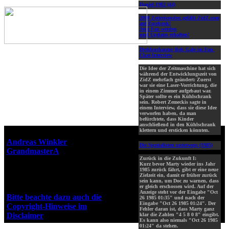
Daniel-1982 (44)
2000 Zeitreisenden gefällt ZidZ.com
auf Facebook!
Jetzt Fan werden
und Updates erhalten!
Drehbuchautor Bob Gale im Fan-
Chat-Interview
Die Idee der Zeitmaschine hat sich
während der Entwicklungszeit von
ZidZ mehrfach geändert: Zuerst
war sie eine Laser-Vorrichtung, die
in einem Zimmer aufgebaut war.
Später sollte es ein Kühlschrank
sein. Robert Zemeckis sagte in
einem Interview, dass sie diese Idee
verworfen haben, da man
befürchtete, dass Kinder
anschließend in den Kühlschrank
klettern und ersticken könnten.
Webseiten-Design © 2001-2026
Andreas Winkler
alias
Die Spezialisten unterwegs (1985)
GrandmasterA
für ZidZ.com
Zurück in die Zukunft I:
"Zurück in die Zukunft" steht
Kurz bevor Marty wieder ins Jahr
unter Copyright von Universal
1985 zurück fährt, gibt er eine neue
Zielzeit ein, damit er früher zurück
City Studios, Inc. und Amblin
sein kann, um Doc zu warnen, dass
Entertainment, Inc.
er gleich erschossen wird. Auf der
Anzeige steht vor der Eingabe "Oct
Bitte beachte dazu auch die
26 1985 01:35" und nach der
Eingabe "Oct 26 1985 01:24". Der
Copyright-Hinweise im
Fehler daran ist, dass Marty ganz
Disclaimer
!
klar die Zahlen "4 5 8 0 8" eingibt.
Es kann also niemals "Oct 26 1985
01:24" da stehen.