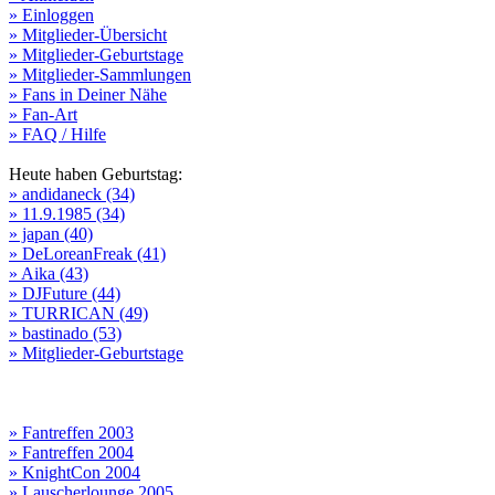
» Einloggen
» Mitglieder-Übersicht
» Mitglieder-Geburtstage
» Mitglieder-Sammlungen
» Fans in Deiner Nähe
» Fan-Art
» FAQ / Hilfe
Heute haben Geburtstag:
» andidaneck (34)
» 11.9.1985 (34)
» japan (40)
» DeLoreanFreak (41)
» Aika (43)
» DJFuture (44)
» TURRICAN (49)
» bastinado (53)
» Mitglieder-Geburtstage
» Fantreffen 2003
» Fantreffen 2004
» KnightCon 2004
» Lauscherlounge 2005