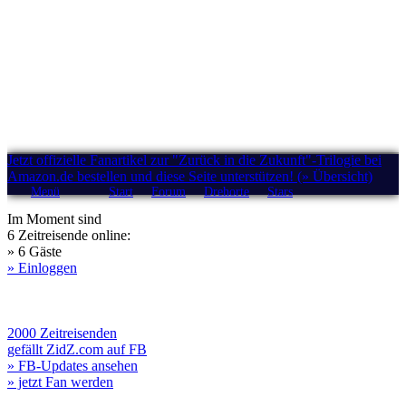
Jetzt offizielle Fanartikel zur "Zurück in die Zukunft"-Trilogie bei
Amazon.de bestellen und diese Seite unterstützen! (» Übersicht)
Menü
Start
Forum
Drehorte
Stars
Im Moment sind
6 Zeitreisende online:
» 6 Gäste
» Einloggen
2000 Zeitreisenden
gefällt ZidZ.com auf FB
» FB-Updates ansehen
» jetzt Fan werden