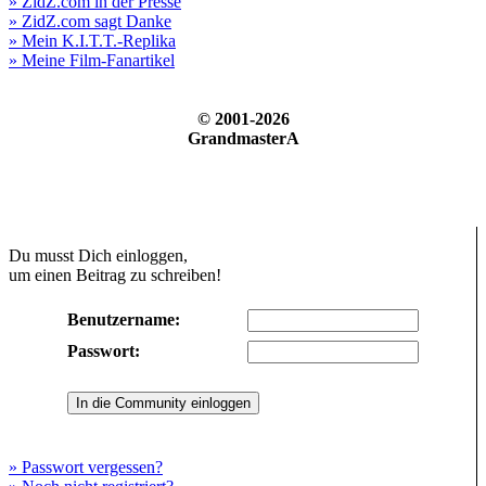
» ZidZ.com in der Presse
» ZidZ.com sagt Danke
» Mein K.I.T.T.-Replika
» Meine Film-Fanartikel
© 2001-2026
GrandmasterA
Du musst Dich einloggen,
um einen Beitrag zu schreiben!
Benutzername:
Passwort:
» Passwort vergessen?