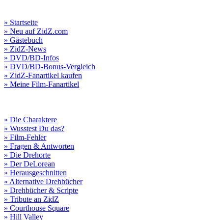
» Startseite
» Neu auf ZidZ.com
» Gästebuch
» ZidZ-News
» DVD/BD-Infos
» DVD/BD-Bonus-Vergleich
» ZidZ-Fanartikel kaufen
» Meine Film-Fanartikel
» Die Charaktere
» Wusstest Du das?
» Film-Fehler
» Fragen & Antworten
» Die Drehorte
» Der DeLorean
» Herausgeschnitten
» Alternative Drehbücher
» Drehbücher & Scripte
» Tribute an ZidZ
» Courthouse Square
» Hill Valley