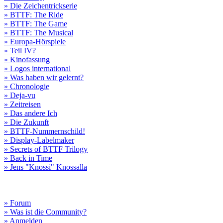
» Die Zeichentrickserie
» BTTF: The Ride
» BTTF: The Game
» BTTF: The Musical
» Europa-Hörspiele
» Teil IV?
» Kinofassung
» Logos international
» Was haben wir gelernt?
» Chronologie
» Deja-vu
» Zeitreisen
» Das andere Ich
» Die Zukunft
» BTTF-Nummernschild!
» Display-Labelmaker
» Secrets of BTTF Trilogy
» Back in Time
» Jens "Knossi" Knossalla
» Forum
» Was ist die Community?
» Anmelden