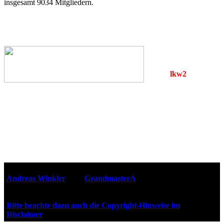
insgesamt 9034 Mitgliedern.
lkw2
Webseiten-Design © 2001-2026
Andreas Winkler
alias
GrandmasterA
für ZidZ.com
"Zurück in die Zukunft" steht unter Copyright von Universal
City Studios, Inc. und Amblin Entertainment, Inc.
Bitte beachte dazu auch die Copyright-Hinweise im
Disclaimer
!