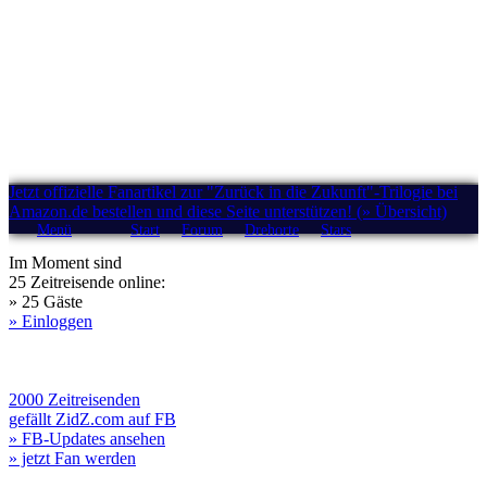
Jetzt offizielle Fanartikel zur "Zurück in die Zukunft"-Trilogie bei
Amazon.de bestellen und diese Seite unterstützen! (» Übersicht)
Menü
Start
Forum
Drehorte
Stars
Im Moment sind
25 Zeitreisende online:
» 25 Gäste
» Einloggen
2000 Zeitreisenden
gefällt ZidZ.com auf FB
» FB-Updates ansehen
» jetzt Fan werden