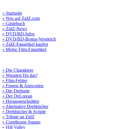
» Startseite
» Neu auf ZidZ.com
» Gästebuch
» ZidZ-News
» DVD/BD-Infos
» DVD/BD-Bonus-Vergleich
» ZidZ-Fanartikel kaufen
» Meine Film-Fanartikel
» Die Charaktere
» Wusstest Du das?
» Film-Fehler
» Fragen & Antworten
» Die Drehorte
» Der DeLorean
» Herausgeschnitten
» Alternative Drehbücher
» Drehbücher & Scripte
» Tribute an ZidZ
» Courthouse Square
» Hill Valley