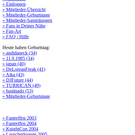
» Einloggen
» Mitglieder-Übersicht
» Mitglieder-Geburtstage
» Mitglieder-Sammlungen
» Fans in Deiner Nähe
» Fan-Art
» FAQ / Hilfe
Heute haben Geburtstag:
» andidaneck (34)
» 11.9.1985 (34)
» japan (40)
» DeLoreanFreak (41)
» Aika (43)
» DJFuture (44)
» TURRICAN (49)
» bastinado (53)
» Mitglieder-Geburtstage
» Fantreffen 2003
» Fantreffen 2004
» KnightCon 2004
» Lauscherlounge 2005