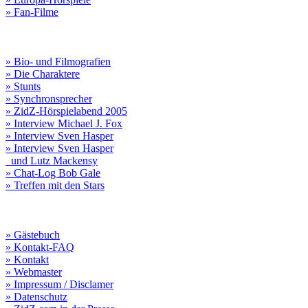
» Fan-Filme
» Bio- und Filmografien
» Die Charaktere
» Stunts
» Synchronsprecher
» ZidZ-Hörspielabend 2005
» Interview Michael J. Fox
» Interview Sven Hasper
» Interview Sven Hasper
und Lutz Mackensy
» Chat-Log Bob Gale
» Treffen mit den Stars
» Gästebuch
» Kontakt-FAQ
» Kontakt
» Webmaster
» Impressum / Disclamer
» Datenschutz