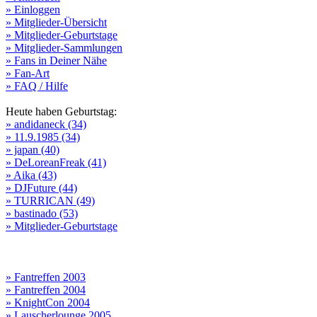
» Einloggen
» Mitglieder-Übersicht
» Mitglieder-Geburtstage
» Mitglieder-Sammlungen
» Fans in Deiner Nähe
» Fan-Art
» FAQ / Hilfe
Heute haben Geburtstag:
» andidaneck (34)
» 11.9.1985 (34)
» japan (40)
» DeLoreanFreak (41)
» Aika (43)
» DJFuture (44)
» TURRICAN (49)
» bastinado (53)
» Mitglieder-Geburtstage
» Fantreffen 2003
» Fantreffen 2004
» KnightCon 2004
» Lauscherlounge 2005