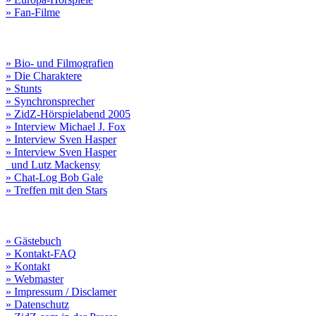
» Fan-Filme
» Bio- und Filmografien
» Die Charaktere
» Stunts
» Synchronsprecher
» ZidZ-Hörspielabend 2005
» Interview Michael J. Fox
» Interview Sven Hasper
» Interview Sven Hasper
und Lutz Mackensy
» Chat-Log Bob Gale
» Treffen mit den Stars
» Gästebuch
» Kontakt-FAQ
» Kontakt
» Webmaster
» Impressum / Disclamer
» Datenschutz