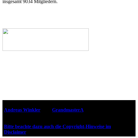
insgesamt 9034 Mitgliedern.
Webseiten-Design © 2001-2026
Andreas Winkler
alias
GrandmasterA
für ZidZ.com
"Zurück in die Zukunft" steht unter Copyright von Universal
City Studios, Inc. und Amblin Entertainment, Inc.
Bitte beachte dazu auch die Copyright-Hinweise im
Disclaimer
!