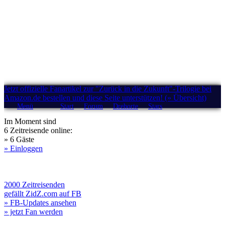
Jetzt offizielle Fanartikel zur "Zurück in die Zukunft"-Trilogie bei
Amazon.de bestellen und diese Seite unterstützen! (» Übersicht)
Menü
Start
Forum
Drehorte
Stars
Im Moment sind
6 Zeitreisende online:
» 6 Gäste
» Einloggen
2000 Zeitreisenden
gefällt ZidZ.com auf FB
» FB-Updates ansehen
» jetzt Fan werden