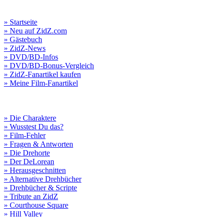
» Startseite
» Neu auf ZidZ.com
» Gästebuch
» ZidZ-News
» DVD/BD-Infos
» DVD/BD-Bonus-Vergleich
» ZidZ-Fanartikel kaufen
» Meine Film-Fanartikel
» Die Charaktere
» Wusstest Du das?
» Film-Fehler
» Fragen & Antworten
» Die Drehorte
» Der DeLorean
» Herausgeschnitten
» Alternative Drehbücher
» Drehbücher & Scripte
» Tribute an ZidZ
» Courthouse Square
» Hill Valley