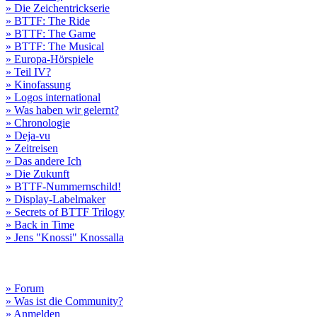
» Die Zeichentrickserie
» BTTF: The Ride
» BTTF: The Game
» BTTF: The Musical
» Europa-Hörspiele
» Teil IV?
» Kinofassung
» Logos international
» Was haben wir gelernt?
» Chronologie
» Deja-vu
» Zeitreisen
» Das andere Ich
» Die Zukunft
» BTTF-Nummernschild!
» Display-Labelmaker
» Secrets of BTTF Trilogy
» Back in Time
» Jens "Knossi" Knossalla
» Forum
» Was ist die Community?
» Anmelden