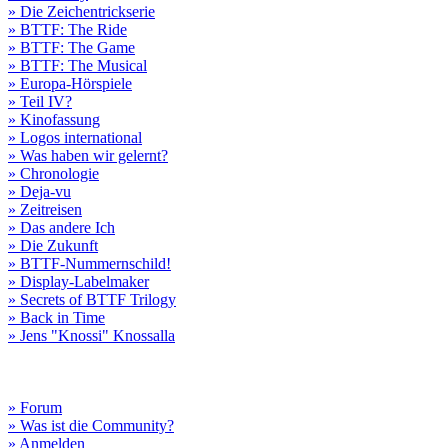
» Die Zeichentrickserie
» BTTF: The Ride
» BTTF: The Game
» BTTF: The Musical
» Europa-Hörspiele
» Teil IV?
» Kinofassung
» Logos international
» Was haben wir gelernt?
» Chronologie
» Deja-vu
» Zeitreisen
» Das andere Ich
» Die Zukunft
» BTTF-Nummernschild!
» Display-Labelmaker
» Secrets of BTTF Trilogy
» Back in Time
» Jens "Knossi" Knossalla
» Forum
» Was ist die Community?
» Anmelden