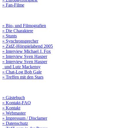
» Fan-Filme
» Bio- und Filmografien
» Die Charaktere
» Stunts
» Synchronsprecher
» ZidZ-Hörspielabend 2005
» Interview Michael J. Fox
» Interview Sven Hasper
» Interview Sven Hasper
und Lutz Mackensy
» Chat-Log Bob Gale
» Treffen mit den Stars
» Gästebuch
» Kontakt-FAQ
» Kontakt
» Webmaster
» Impressum / Disclamer
» Datenschutz