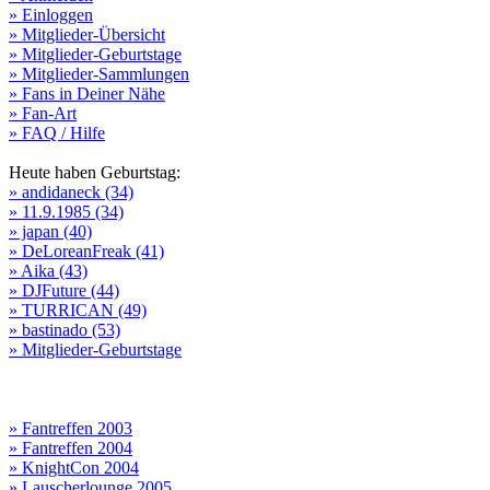
» Einloggen
» Mitglieder-Übersicht
» Mitglieder-Geburtstage
» Mitglieder-Sammlungen
» Fans in Deiner Nähe
» Fan-Art
» FAQ / Hilfe
Heute haben Geburtstag:
» andidaneck (34)
» 11.9.1985 (34)
» japan (40)
» DeLoreanFreak (41)
» Aika (43)
» DJFuture (44)
» TURRICAN (49)
» bastinado (53)
» Mitglieder-Geburtstage
» Fantreffen 2003
» Fantreffen 2004
» KnightCon 2004
» Lauscherlounge 2005