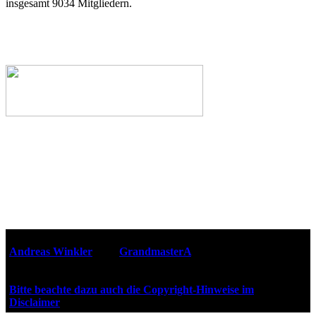
insgesamt 9034 Mitgliedern.
Webseiten-Design © 2001-2026
Andreas Winkler
alias
GrandmasterA
für ZidZ.com
"Zurück in die Zukunft" steht unter Copyright von Universal
City Studios, Inc. und Amblin Entertainment, Inc.
Bitte beachte dazu auch die Copyright-Hinweise im
Disclaimer
!