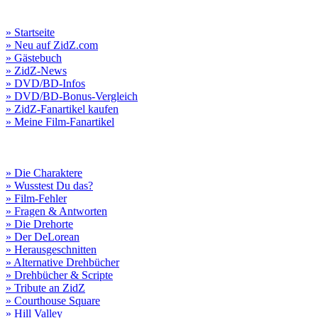
» Startseite
» Neu auf ZidZ.com
» Gästebuch
» ZidZ-News
» DVD/BD-Infos
» DVD/BD-Bonus-Vergleich
» ZidZ-Fanartikel kaufen
» Meine Film-Fanartikel
» Die Charaktere
» Wusstest Du das?
» Film-Fehler
» Fragen & Antworten
» Die Drehorte
» Der DeLorean
» Herausgeschnitten
» Alternative Drehbücher
» Drehbücher & Scripte
» Tribute an ZidZ
» Courthouse Square
» Hill Valley