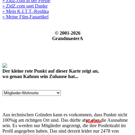
» ZidZ.com in der Presse
» ZidZ.com sagt Danke
» Mein K.I.T.T.-Replika
» Meine Film-Fanartikel
© 2001-2026
GrandmasterA
Der kleine rote Punkt auf dieser Karte zeigt an,
wo genau Kafuun sein Zuhause hat...
Aus technischen Gründen kann es vorkommen, dass Punkte nicht
100%ig am richtigen Ort sind. Das dürfte aber eher die Ausnahme
Kafuun
sein. Es werden nur Mitglieder angezeigt, die ihre Postleitzahl im
Profil angegeben haben. Das sind derzeit leider nur 2478 von