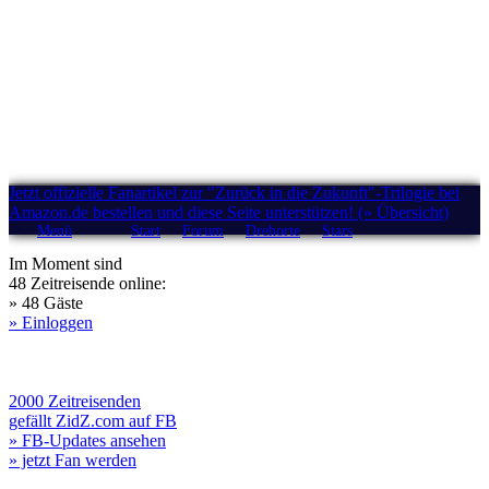
Jetzt offizielle Fanartikel zur "Zurück in die Zukunft"-Trilogie bei
Amazon.de bestellen und diese Seite unterstützen! (» Übersicht)
Menü
Start
Forum
Drehorte
Stars
Im Moment sind
48 Zeitreisende online:
» 48 Gäste
» Einloggen
2000 Zeitreisenden
gefällt ZidZ.com auf FB
» FB-Updates ansehen
» jetzt Fan werden