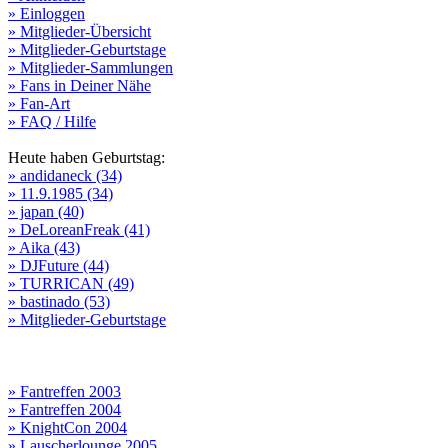
» Einloggen
» Mitglieder-Übersicht
» Mitglieder-Geburtstage
» Mitglieder-Sammlungen
» Fans in Deiner Nähe
» Fan-Art
» FAQ / Hilfe
Heute haben Geburtstag:
» andidaneck (34)
» 11.9.1985 (34)
» japan (40)
» DeLoreanFreak (41)
» Aika (43)
» DJFuture (44)
» TURRICAN (49)
» bastinado (53)
» Mitglieder-Geburtstage
» Fantreffen 2003
» Fantreffen 2004
» KnightCon 2004
» Lauscherlounge 2005