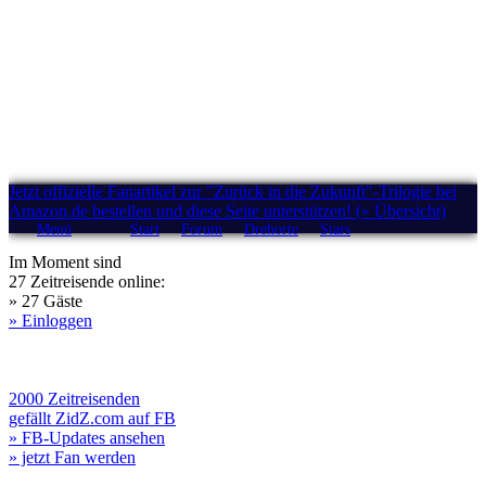
Jetzt offizielle Fanartikel zur "Zurück in die Zukunft"-Trilogie bei
Amazon.de bestellen und diese Seite unterstützen! (» Übersicht)
Menü
Start
Forum
Drehorte
Stars
Im Moment sind
27 Zeitreisende online:
» 27 Gäste
» Einloggen
2000 Zeitreisenden
gefällt ZidZ.com auf FB
» FB-Updates ansehen
» jetzt Fan werden