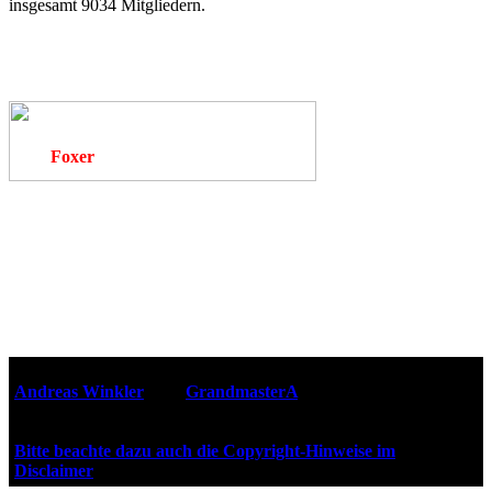
insgesamt 9034 Mitgliedern.
Foxer
Webseiten-Design © 2001-2026
Andreas Winkler
alias
GrandmasterA
für ZidZ.com
"Zurück in die Zukunft" steht unter Copyright von Universal
City Studios, Inc. und Amblin Entertainment, Inc.
Bitte beachte dazu auch die Copyright-Hinweise im
Disclaimer
!