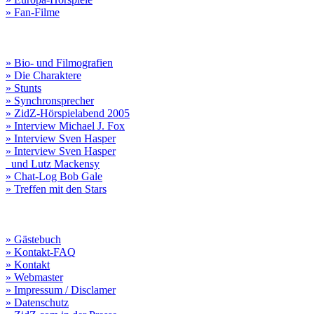
» Fan-Filme
» Bio- und Filmografien
» Die Charaktere
» Stunts
» Synchronsprecher
» ZidZ-Hörspielabend 2005
» Interview Michael J. Fox
» Interview Sven Hasper
» Interview Sven Hasper
und Lutz Mackensy
» Chat-Log Bob Gale
» Treffen mit den Stars
» Gästebuch
» Kontakt-FAQ
» Kontakt
» Webmaster
» Impressum / Disclamer
» Datenschutz