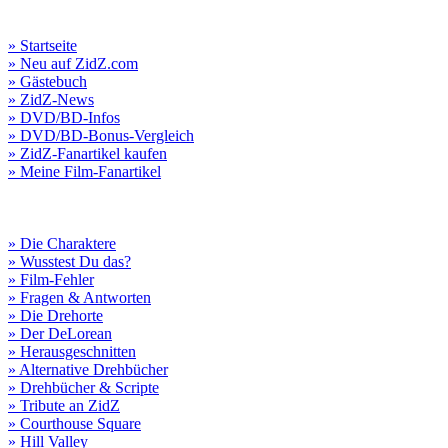
» Startseite
» Neu auf ZidZ.com
» Gästebuch
» ZidZ-News
» DVD/BD-Infos
» DVD/BD-Bonus-Vergleich
» ZidZ-Fanartikel kaufen
» Meine Film-Fanartikel
» Die Charaktere
» Wusstest Du das?
» Film-Fehler
» Fragen & Antworten
» Die Drehorte
» Der DeLorean
» Herausgeschnitten
» Alternative Drehbücher
» Drehbücher & Scripte
» Tribute an ZidZ
» Courthouse Square
» Hill Valley