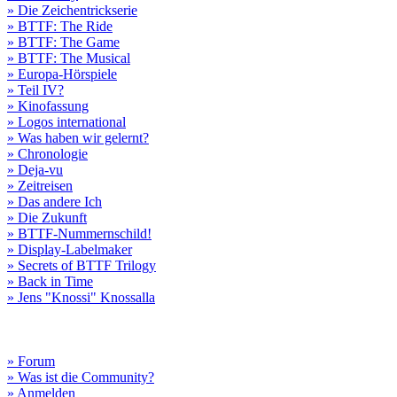
» Die Zeichentrickserie
» BTTF: The Ride
» BTTF: The Game
» BTTF: The Musical
» Europa-Hörspiele
» Teil IV?
» Kinofassung
» Logos international
» Was haben wir gelernt?
» Chronologie
» Deja-vu
» Zeitreisen
» Das andere Ich
» Die Zukunft
» BTTF-Nummernschild!
» Display-Labelmaker
» Secrets of BTTF Trilogy
» Back in Time
» Jens "Knossi" Knossalla
» Forum
» Was ist die Community?
» Anmelden