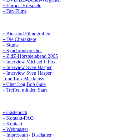
» Europa-Hörspiele
» Fan-Filme
» Bio- und Filmografien
» Die Charaktere
» Stunts
» Synchronsprecher
» ZidZ-Hörspielabend 2005
» Interview Michael J. Fox
» Interview Sven Hasper
» Interview Sven Hasper
und Lutz Mackensy
» Chat-Log Bob Gale
» Treffen mit den Stars
» Gästebuch
» Kontakt-FAQ
» Kontakt
» Webmaster
» Impressum / Disclamer