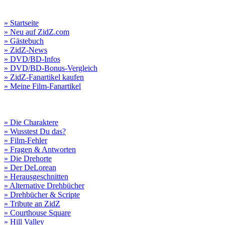
» Startseite
» Neu auf ZidZ.com
» Gästebuch
» ZidZ-News
» DVD/BD-Infos
» DVD/BD-Bonus-Vergleich
» ZidZ-Fanartikel kaufen
» Meine Film-Fanartikel
» Die Charaktere
» Wusstest Du das?
» Film-Fehler
» Fragen & Antworten
» Die Drehorte
» Der DeLorean
» Herausgeschnitten
» Alternative Drehbücher
» Drehbücher & Scripte
» Tribute an ZidZ
» Courthouse Square
» Hill Valley