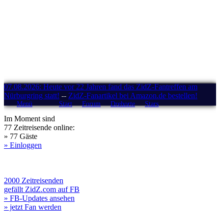
07.08.2026: Heute vor 22 Jahren fand das ZidZ-Fantreffen am
Nürburgring statt!
--
ZidZ-Fanartikel bei Amazon.de bestellen!
Menü
Start
Forum
Drehorte
Stars
Im Moment sind
77 Zeitreisende online:
» 77 Gäste
» Einloggen
2000 Zeitreisenden
gefällt ZidZ.com auf FB
» FB-Updates ansehen
» jetzt Fan werden