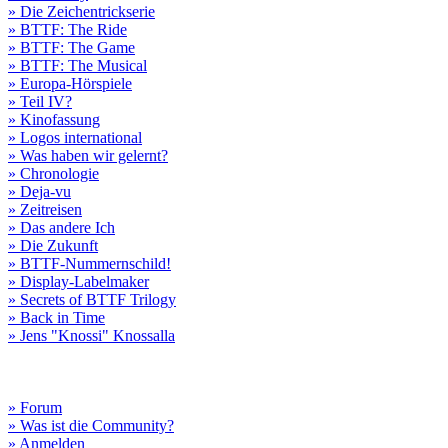
» Die Zeichentrickserie
» BTTF: The Ride
» BTTF: The Game
» BTTF: The Musical
» Europa-Hörspiele
» Teil IV?
» Kinofassung
» Logos international
» Was haben wir gelernt?
» Chronologie
» Deja-vu
» Zeitreisen
» Das andere Ich
» Die Zukunft
» BTTF-Nummernschild!
» Display-Labelmaker
» Secrets of BTTF Trilogy
» Back in Time
» Jens "Knossi" Knossalla
» Forum
» Was ist die Community?
» Anmelden