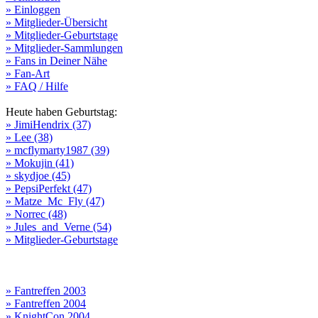
» Einloggen
» Mitglieder-Übersicht
» Mitglieder-Geburtstage
» Mitglieder-Sammlungen
» Fans in Deiner Nähe
» Fan-Art
» FAQ / Hilfe
Heute haben Geburtstag:
» JimiHendrix (37)
» Lee (38)
» mcflymarty1987 (39)
» Mokujin (41)
» skydjoe (45)
» PepsiPerfekt (47)
» Matze_Mc_Fly (47)
» Norrec (48)
» Jules_and_Verne (54)
» Mitglieder-Geburtstage
» Fantreffen 2003
» Fantreffen 2004
» KnightCon 2004