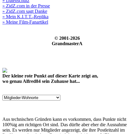
» Datenschutz
» ZidZ.com in der Presse
» ZidZ.com sagt Danke
» Mein K.I.T.T.-Replika
» Meine Film-Fanartikel
© 2001-2026
GrandmasterA
Der kleine rote Punkt auf dieser Karte zeigt an,
wo genau Alfred84 sein Zuhause hat...
Aus technischen Gründen kann es vorkommen, dass Punkte nicht
100%ig am richtigen Ort sind. Das dürfte aber eher die Ausnahme
sein. Es werden nur Mitglieder angezeigt, die ihre Postleitzahl im