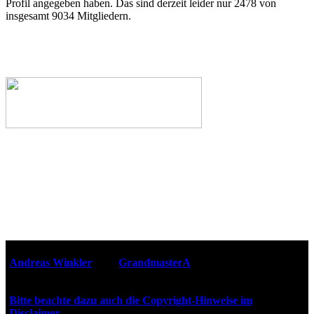
Profil angegeben haben. Das sind derzeit leider nur 2478 von
insgesamt 9034 Mitgliedern.
Webseiten-Design © 2001-2026
Andreas Winkler
alias
GrandmasterA
für ZidZ.com
"Zurück in die Zukunft" steht unter Copyright von Universal
City Studios, Inc. und Amblin Entertainment, Inc.
Bitte beachte dazu auch die Copyright-Hinweise im
Disclaimer
!