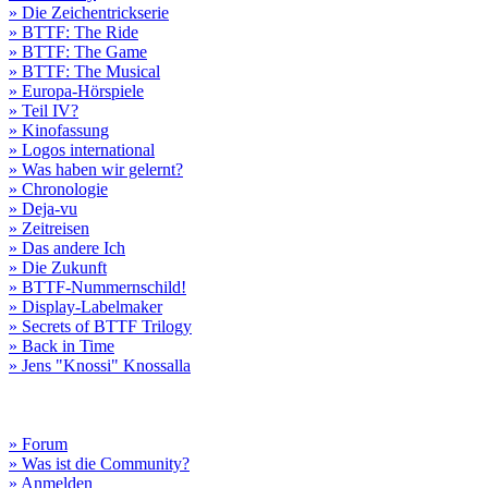
» Die Zeichentrickserie
» BTTF: The Ride
» BTTF: The Game
» BTTF: The Musical
» Europa-Hörspiele
» Teil IV?
» Kinofassung
» Logos international
» Was haben wir gelernt?
» Chronologie
» Deja-vu
» Zeitreisen
» Das andere Ich
» Die Zukunft
» BTTF-Nummernschild!
» Display-Labelmaker
» Secrets of BTTF Trilogy
» Back in Time
» Jens "Knossi" Knossalla
» Forum
» Was ist die Community?
» Anmelden