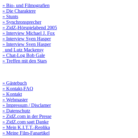
» Bio- und Filmografien
» Die Charaktere
» Stunts
» Synchronsprecher
» ZidZ-Hörspielabend 2005
» Interview Michael J. Fox
» Interview Sven Hasper
» Interview Sven Hasper
und Lutz Mackensy
» Chat-Log Bob Gale
» Treffen mit den Stars
» Gästebuch
» Kontakt-FAQ
» Kontakt
» Webmaster
» Impressum / Disclamer
» Datenschutz
» ZidZ.com in der Presse
» ZidZ.com sagt Danke
» Mein K.I.T.T.-Replika
» Meine Film-Fanartikel