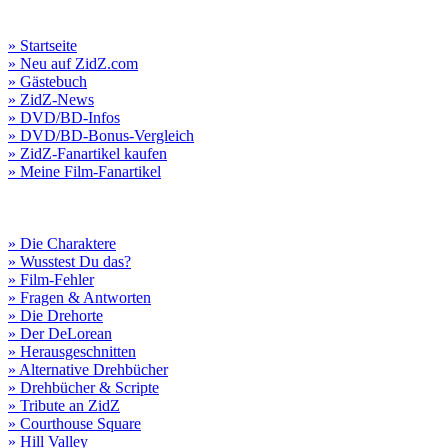
» Startseite
» Neu auf ZidZ.com
» Gästebuch
» ZidZ-News
» DVD/BD-Infos
» DVD/BD-Bonus-Vergleich
» ZidZ-Fanartikel kaufen
» Meine Film-Fanartikel
» Die Charaktere
» Wusstest Du das?
» Film-Fehler
» Fragen & Antworten
» Die Drehorte
» Der DeLorean
» Herausgeschnitten
» Alternative Drehbücher
» Drehbücher & Scripte
» Tribute an ZidZ
» Courthouse Square
» Hill Valley