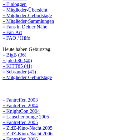
» Einloggen
» Mitglieder-Übersicht
» Mitglieder-Geburtstage
» Mitglieder-Sammlungen
» Fans in Deiner Nähe
» Fan-Art
» FAQ / Hilfe
Heute haben Geburtstag:
» BigB (36)
» jule-h86 (40)
» KITT85 (41)
» Sebsander (41)
» Mitglieder-Geburtstage
» Fantreffen 2003
» Fantreffen 2004
» KnightCon 2004
» Lauscherlounge 2005
» Fantreffen 2005
» ZidZ-Kino-Nacht 2005
» ZidZ-Kino-Nacht 2006
» Fantreffen 2006