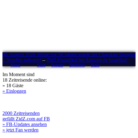
06. August 2026: Heute vor 58 Jahren wurde der Charakter Douglas
J. Needles geboren!
--
ZidZ-Fanartikel bei Amazon.de bestellen!
Menü
Start
Forum
Drehorte
Stars
Im Moment sind
18 Zeitreisende online:
» 18 Gäste
» Einloggen
2000 Zeitreisenden
gefällt ZidZ.com auf FB
» FB-Updates ansehen
» jetzt Fan werden