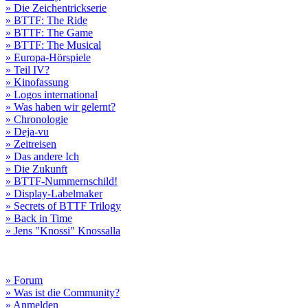
» Die Zeichentrickserie
» BTTF: The Ride
» BTTF: The Game
» BTTF: The Musical
» Europa-Hörspiele
» Teil IV?
» Kinofassung
» Logos international
» Was haben wir gelernt?
» Chronologie
» Deja-vu
» Zeitreisen
» Das andere Ich
» Die Zukunft
» BTTF-Nummernschild!
» Display-Labelmaker
» Secrets of BTTF Trilogy
» Back in Time
» Jens "Knossi" Knossalla
» Forum
» Was ist die Community?
» Anmelden