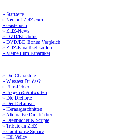
» Startseite
» Neu auf ZidZ.com
» Gästebuch
» ZidZ-News
» DVD/BD-Infos
» DVD/BD-Bonus-Vergleich
» ZidZ-Fanartikel kaufen
» Meine Film-Fanartikel
» Die Charaktere
» Wusstest Du das?
» Film-Fehler
» Fragen & Antworten
» Die Drehorte
» Der DeLorean
» Herausgeschnitten
» Alternative Drehbücher
» Drehbücher & Scripte
» Tribute an ZidZ
» Courthouse Square
» Hill Valley