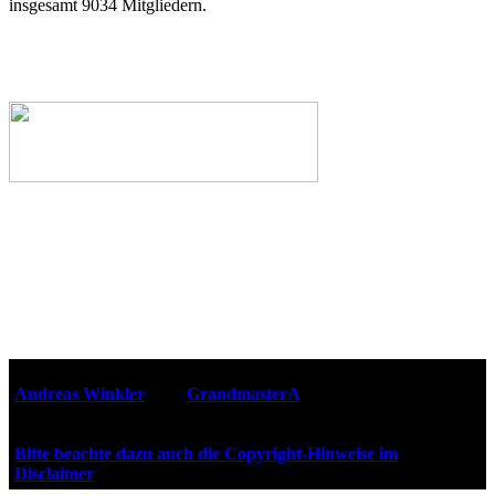
insgesamt 9034 Mitgliedern.
Webseiten-Design © 2001-2026
Andreas Winkler
alias
GrandmasterA
für ZidZ.com
"Zurück in die Zukunft" steht unter Copyright von Universal
City Studios, Inc. und Amblin Entertainment, Inc.
Bitte beachte dazu auch die Copyright-Hinweise im
Disclaimer
!