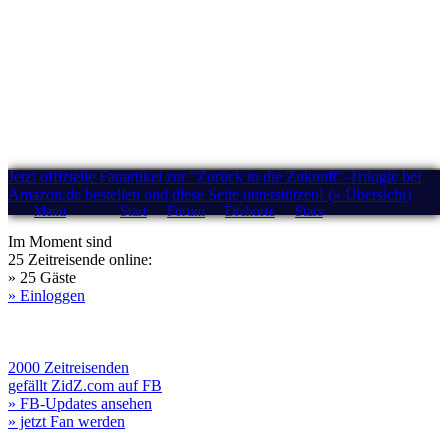
Jetzt offizielle Fanartikel zur "Zurück in die Zukunft"-Trilogie bei
Amazon.de bestellen und diese Seite unterstützen! (» Übersicht)
Menü
Start
Forum
Drehorte
Stars
Im Moment sind
25 Zeitreisende online:
» 25 Gäste
» Einloggen
2000 Zeitreisenden
gefällt ZidZ.com auf FB
» FB-Updates ansehen
» jetzt Fan werden