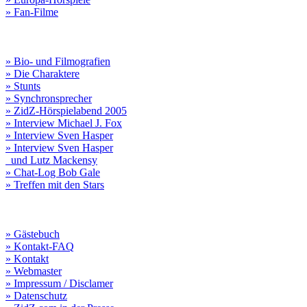
» Fan-Filme
» Bio- und Filmografien
» Die Charaktere
» Stunts
» Synchronsprecher
» ZidZ-Hörspielabend 2005
» Interview Michael J. Fox
» Interview Sven Hasper
» Interview Sven Hasper
und Lutz Mackensy
» Chat-Log Bob Gale
» Treffen mit den Stars
» Gästebuch
» Kontakt-FAQ
» Kontakt
» Webmaster
» Impressum / Disclamer
» Datenschutz