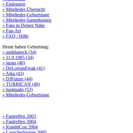
» Einloggen
» Mitglieder-Übersicht
» Mitglieder-Geburtstage
» Mitglieder-Sammlungen
» Fans in Deiner Nähe
» Fan-Art
» FAQ / Hilfe
Heute haben Geburtstag:
» andidaneck (34)
» 11.9.1985 (34)
» japan (40)
» DeLoreanFreak (41)
» Aika (43)
» DJFuture (44)
» TURRICAN (49)
» bastinado (53)
» Mitglieder-Geburtstage
» Fantreffen 2003
» Fantreffen 2004
» KnightCon 2004
» Lauscherlounge 2005